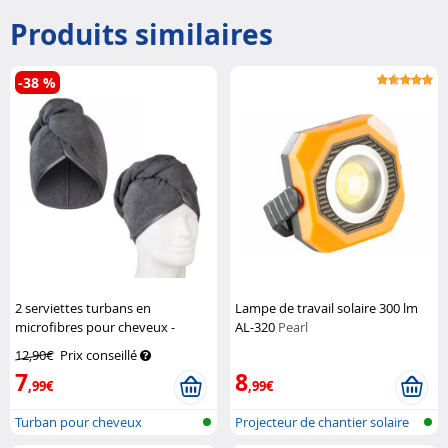
Produits similaires
-38 %
2 serviettes turbans en
Lampe de travail solaire 300 lm
microfibres pour cheveux -
AL-320
Pearl
coloris gris
Sichler Beauty
12,90€
Prix conseillé
7
8
,99€
,99€
Turban pour cheveux
Projecteur de chantier solaire
avec...