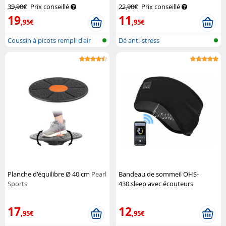
39,90€
Prix conseillé
22,90€
Prix conseillé
19
11
,95€
,95€
Coussin à picots rempli d'air
Dé anti-stress
Planche d'équilibre Ø 40 cm
Pearl
Bandeau de sommeil OHS-
Sports
430.sleep avec écouteurs
fonction bluetooth 5.2
Auvisio
17
12
,95€
,95€