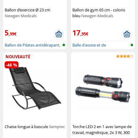
Ballon d’exercice Ø 23 cm
Ballon de gym 65 cm - coloris
Newgen Medicals
bleu
Newgen Medicals
5
17
,99€
,95€
Ballon de Pilates antidérapant,
Balle d'assise et de
gon...
gymnastique ég...
NOUVEAUTÉ
-46 %
Chaise longue à bascule
Semptec
Torche LED 2 en 1 avec lampe de
travail, magnétique, 2x 3 W, 300