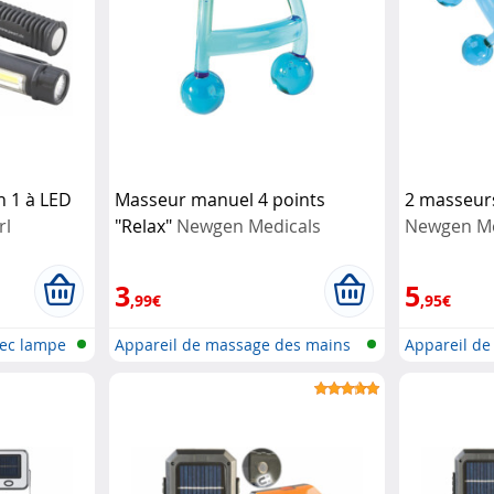
n 1 à LED
Masseur manuel 4 points
2 masseur
rl
"Relax"
Newgen Medicals
Newgen Me
3
5
,99€
,95€
ec lampe
Appareil de massage des mains
Appareil d