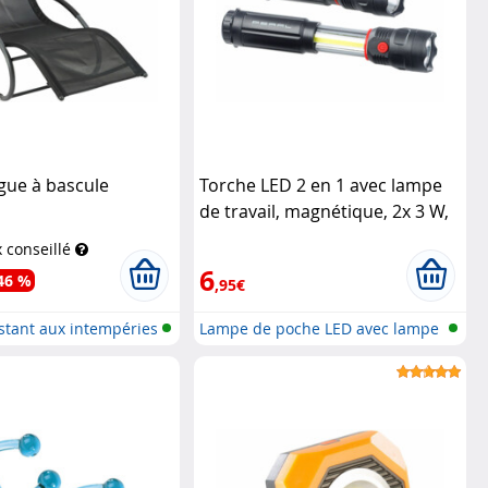
gue à bascule
Torche LED 2 en 1 avec lampe
de travail, magnétique, 2x 3 W,
300 lm, IPX4
Pearl
x conseillé
6
46 %
,95€
istant aux intempéries
Lampe de poche LED avec lampe
de tr...