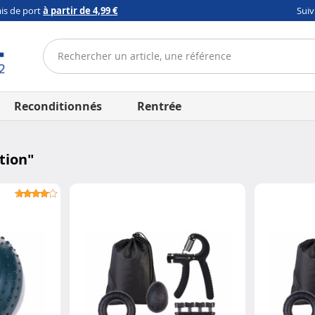
ais de port
à partir de 4,99 €
Sui
Reconditionnés
Rentrée
tion
"