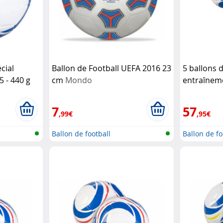
cial
Ballon de Football UEFA 2016 23
5 ballons d
5 - 440 g
cm
Mondo
entraînemen
Speeron
7
57
,99€
,95€
Ballon de football
Ballon de fo