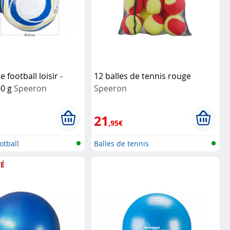
e football loisir -
12 balles de tennis rouge
260 g
Speeron
Speeron
21
,95€
otball
Balles de tennis
É