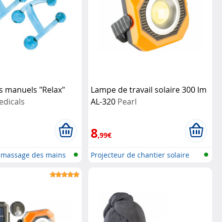
s manuels "Relax"
Lampe de travail solaire 300 lm
dicals
AL-320
Pearl
8
,99€
e massage des mains
Projecteur de chantier solaire
avec...