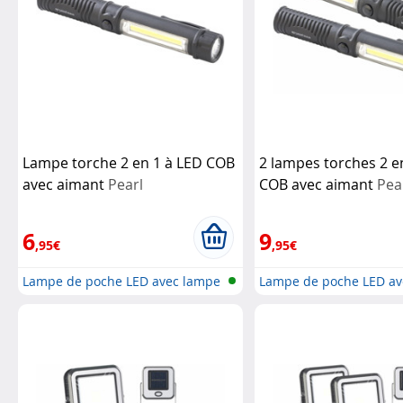
Lampe torche 2 en 1 à LED COB
2 lampes torches 2 e
avec aimant
Pearl
COB avec aimant
Pea
6
9
,95€
,95€
Lampe de poche LED avec lampe
Lampe de poche LED av
de tr...
de tr...