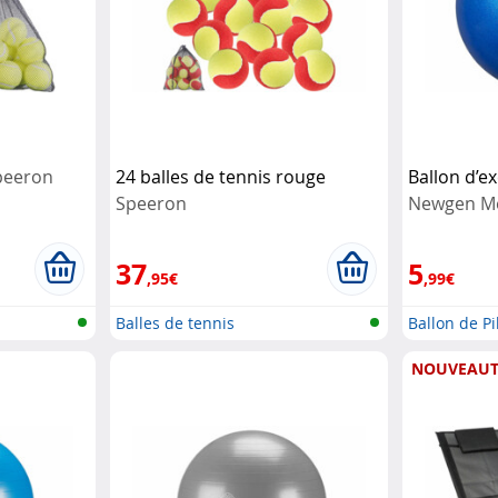
peeron
24 balles de tennis rouge
Ballon d’e
Speeron
Newgen Me
37
5
,95€
,99€
Balles de tennis
Ballon de Pi
gon...
NOUVEAUT