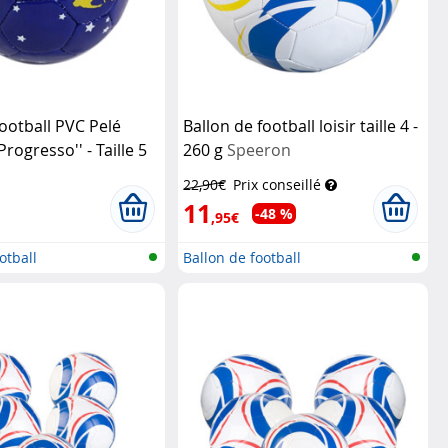
football PVC Pelé
Ballon de football loisir taille 4 -
rogresso'' - Taille 5
260 g
Speeron
22,90€
Prix conseillé
11
-48 %
,95€
otball
Ballon de football