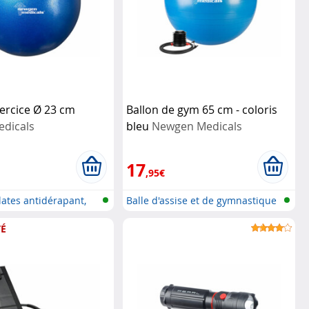
xercice Ø 23 cm
Ballon de gym 65 cm - coloris
dicals
bleu
Newgen Medicals
17
,95€
lates antidérapant,
Balle d'assise et de gymnastique
ég...
É