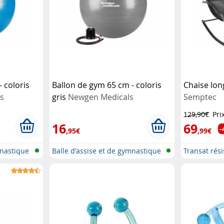
 coloris
Ballon de gym 65 cm - coloris
Chaise lon
s
gris
Newgen Medicals
Semptec
129,90€
Pri
16
69
-
,95€
,99€
mnastique
Balle d'assise et de gymnastique
Transat rés
ég...
a...