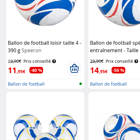
Ballon de football loisir taille 4 -
Ballon de football spé
390 g
Speeron
entraînement - Taille 
Speeron
19,90€
Prix conseillé
29,90€
Prix conseillé
11
14
-40 %
-50 %
,95€
,95€
Ballon de football
Ballon de football