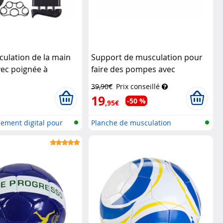
culation de la main
Support de musculation pour
vec poignée à
faire des pompes avec
Speeron
poignées amovibles
Newgen
39,90€
Prix conseillé
Medicals
19
-50 %
,95€
nement digital pour
Planche de musculation