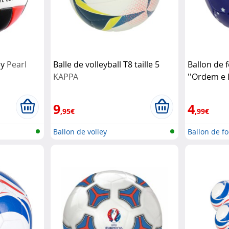
ey
Pearl
Balle de volleyball T8 taille 5
Ballon de 
KAPPA
''Ordem e P
Pelé
9
4
,95€
,99€
Ballon de volley
Ballon de fo