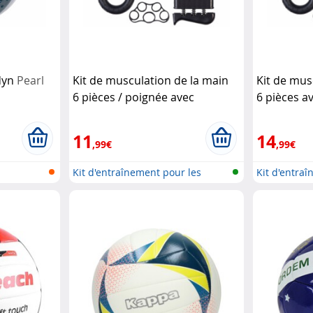
adyn
Pearl
Kit de musculation de la main
Kit de mus
6 pièces / poignée avec
6 pièces a
compteur
Speeron
compteur
11
14
,99€
,99€
Kit d'entraînement pour les
Kit d'entraî
mains
les...