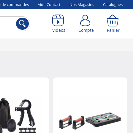
vi de commandes
Aide-Contact
Nos Magasins
Catalogues
Compte
Panier
Vidéos
Compte
Panier