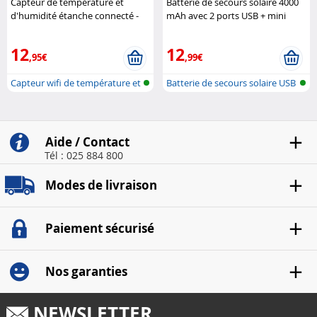
Capteur de température et
Batterie de secours solaire 4000
d'humidité étanche connecté -
mAh avec 2 ports USB + mini
blanc Luminea
lampe LED Revolt
12
12
,95€
,99€
Capteur wifi de température et
Batterie de secours solaire USB
d'hu..
ave..
Aide / Contact
Tél : 025 884 800
Modes de livraison
Paiement sécurisé
Nos garanties
NEWSLETTER