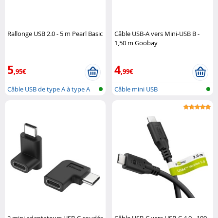
Rallonge USB 2.0 - 5 m Pearl Basic
Câble USB-A vers Mini-USB B -
1,50 m Goobay
5
4
,95€
,99€
Câble USB de type A à type A
Câble mini USB
2 mini adaptateurs USB-C coudés
Câble USB-C vers USB-C 4.0 - 100