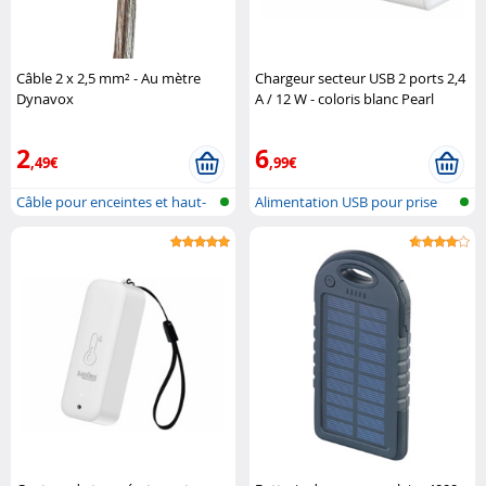
Câble 2 x 2,5 mm² - Au mètre
Chargeur secteur USB 2 ports 2,4
Dynavox
A / 12 W - coloris blanc Pearl
2
6
,49€
,99€
Câble pour enceintes et haut-
Alimentation USB pour prise
parleu..
secteur