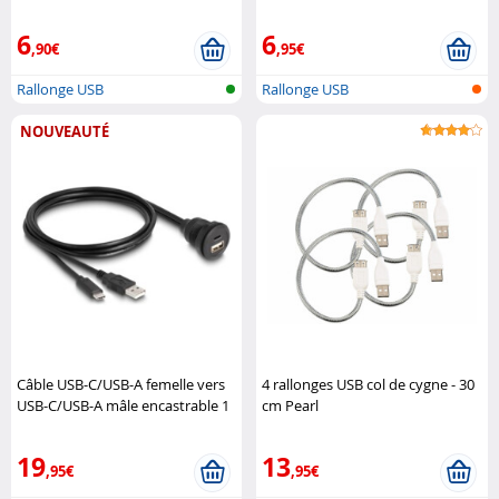
6
6
,90€
,95€
Rallonge USB
Rallonge USB
NOUVEAUTÉ
Câble USB-C/USB-A femelle vers
4 rallonges USB col de cygne - 30
USB-C/USB-A mâle encastrable 1
cm Pearl
m DeLock
19
13
,95€
,95€