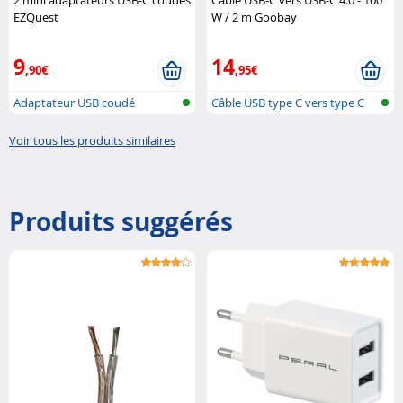
EZQuest
W / 2 m Goobay
9
14
,90€
,95€
Adaptateur USB coudé
Câble USB type C vers type C
Voir tous les produits similaires
Produits suggérés