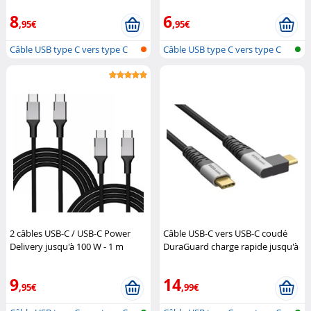
8
6
,95€
,95€
Câble USB type C vers type C
Câble USB type C vers type C
2 câbles USB-C / USB-C Power
Câble USB-C vers USB-C coudé
Delivery jusqu'à 100 W - 1 m
DuraGuard charge rapide jusqu'à
Callstel
100 W - 1,2 m
EZQuest
9
14
,95€
,99€