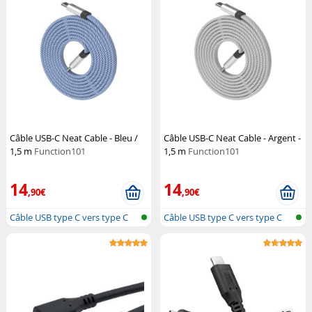
Câble USB-C Neat Cable - Bleu /
Câble USB-C Neat Cable - Argent -
1,5 m
Function101
1,5 m
Function101
14
14
,90€
,90€
Câble USB type C vers type C
Câble USB type C vers type C