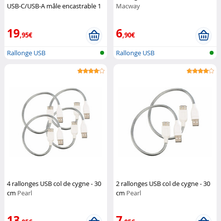
USB-C/USB-A mâle encastrable 1
Macway
m
DeLock
19
6
,95€
,90€
Rallonge USB
Rallonge USB
4 rallonges USB col de cygne - 30
2 rallonges USB col de cygne - 30
cm
Pearl
cm
Pearl
13
7