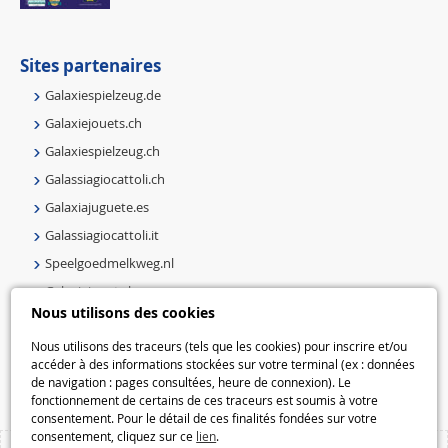
Sites partenaires
Galaxiespielzeug.de
Galaxiejouets.ch
Galaxiespielzeug.ch
Galassiagiocattoli.ch
Galaxiajuguete.es
Galassiagiocattoli.it
Speelgoedmelkweg.nl
Galaxiejouets.be
Nous utilisons des cookies
Galaxiespielzeug.be
Speelgoedmelkweg.be
Nous utilisons des traceurs (tels que les cookies) pour inscrire et/ou
accéder à des informations stockées sur votre terminal (ex : données
Macway.com
de navigation : pages consultées, heure de connexion). Le
fonctionnement de certains de ces traceurs est soumis à votre
consentement. Pour le détail de ces finalités fondées sur votre
consentement, cliquez sur ce
lien
.