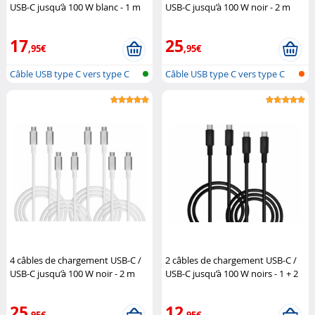
USB-C jusqu’à 100 W blanc - 1 m
USB-C jusqu’à 100 W noir - 2 m
Callstel
Callstel
17
25
,95€
,95€
Câble USB type C vers type C
Câble USB type C vers type C
4 câbles de chargement USB-C /
2 câbles de chargement USB-C /
USB-C jusqu’à 100 W noir - 2 m
USB-C jusqu’à 100 W noirs - 1 + 2
Callstel
m
Callstel
25
12