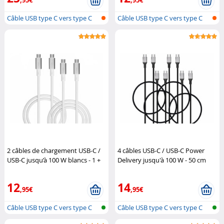
,95€
,95€
Câble USB type C vers type C
Câble USB type C vers type C
2 câbles de chargement USB-C /
4 câbles USB-C / USB-C Power
USB-C jusqu’à 100 W blancs - 1 +
Delivery jusqu'à 100 W - 50 cm
2 m
Callstel
Callstel
12
14
,95€
,95€
Câble USB type C vers type C
Câble USB type C vers type C