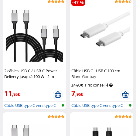
-47 %
2 câbles USB-C / USB-C Power
Câble USB C - USB C 100 cm -
Delivery jusqu'à 100 W - 2 m
Blanc
Goobay
Callstel
14,99€
Prix conseillé
11
7
,95€
,95€
Câble USB type C vers type C
Câble USB type C vers type C