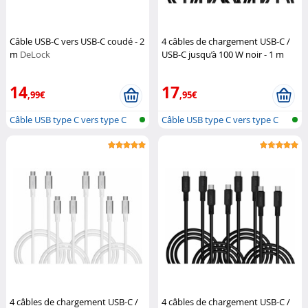
Câble USB-C vers USB-C coudé - 2
4 câbles de chargement USB-C /
m
DeLock
USB-C jusqu’à 100 W noir - 1 m
Callstel
14
17
,99€
,95€
Câble USB type C vers type C
Câble USB type C vers type C
4 câbles de chargement USB-C /
4 câbles de chargement USB-C /