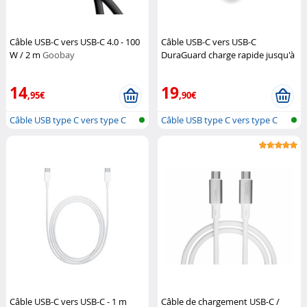
Câble USB-C vers USB-C 4.0 - 100
Câble USB-C vers USB-C
W / 2 m
Goobay
DuraGuard charge rapide jusqu'à
100 W - 2,2 m
EZQuest
14
19
,95€
,90€
Câble USB type C vers type C
Câble USB type C vers type C
Câble USB-C vers USB-C - 1 m
Câble de chargement USB-C /