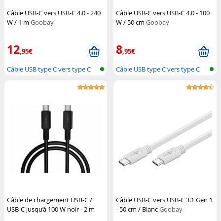
Câble USB-C vers USB-C 4.0 - 240
Câble USB-C vers USB-C 4.0 - 100
W / 1 m
Goobay
W / 50 cm
Goobay
12
8
,95€
,95€
Câble USB type C vers type C
Câble USB type C vers type C
Câble de chargement USB-C /
Câble USB-C vers USB-C 3.1 Gen 1
USB-C jusqu’à 100 W noir - 2 m
- 50 cm / Blanc
Goobay
Callstel