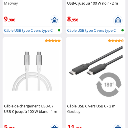
Macway
USB-C jusqu’à 100 W noir - 2 m
Callstel
9
8
,90€
,95€
Câble USB type C vers type C
Câble USB type C vers type C
Câble de chargement USB-C /
Câble USB C vers USB C - 2 m
USB-C jusqu’à 100 W blanc - 1 m
Goobay
Callstel
5
11