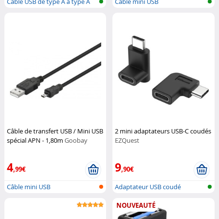
Câble USB de type A à type A
Câble mini USB
Câble de transfert USB / Mini USB
2 mini adaptateurs USB-C coudés
spécial APN - 1,80m
Goobay
EZQuest
4
9
,99€
,90€
Câble mini USB
Adaptateur USB coudé
NOUVEAUTÉ