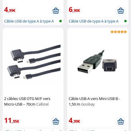
4
6
,99€
,90€
Câble USB de type A à type A
Câble USB de type A à type A
2 câbles USB OTG M/F vers
Câble USB-A vers Mini-USB B -
Micro-USB – 70cm
Callstel
1,50 m
Goobay
11
4
,95€
,99€