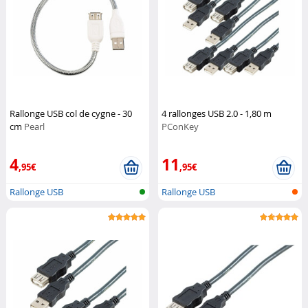
Rallonge USB col de cygne - 30
4 rallonges USB 2.0 - 1,80 m
cm
Pearl
PConKey
4
11
,95€
,95€
Rallonge USB
Rallonge USB