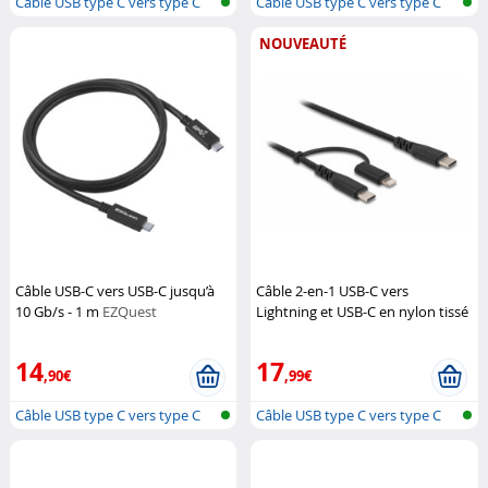
Câble USB type C vers type C
Câble USB type C vers type C
NOUVEAUTÉ
Câble USB-C vers USB-C jusqu’à
Câble 2-en-1 USB-C vers
10 Gb/s - 1 m
EZQuest
Lightning et USB-C en nylon tissé
1 m
DeLock
14
17
,90€
,99€
Câble USB type C vers type C
Câble USB type C vers type C