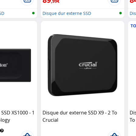
,99€
SD
Disque dur externe SSD
Di
TO
 SSD XS1000 - 1
Disque dur externe SSD X9 - 2 To
Di
ology
Crucial
To