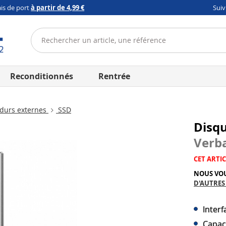
ais de port
à partir de 4,99 €
Sui
Reconditionnés
Rentrée
durs externes
SSD
Disqu
Verb
CET ARTIC
NOUS VO
D'AUTRES
Inter
Capac