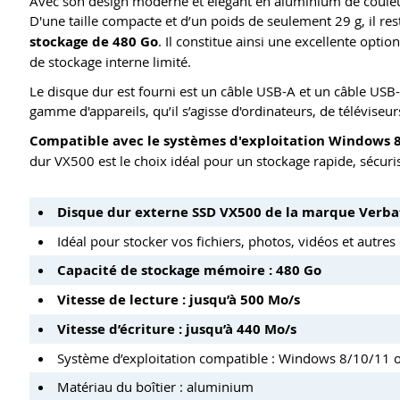
Avec son design moderne et élégant en aluminium de couleur 
D'une taille compacte et d’un poids de seulement 29 g, il re
stockage de 480 Go
. Il constitue ainsi une excellente opti
de stockage interne limité.
Le disque dur est fourni est un câble USB-A et un câble USB
gamme d'appareils, qu’il s’agisse d'ordinateurs, de télévise
Compatible avec le systèmes d'exploitation Windows 8
dur VX500 est le choix idéal pour un stockage rapide, sécurisé 
Disque dur externe SSD VX500 de la marque Verb
Idéal pour stocker vos fichiers, photos, vidéos et autr
Capacité de stockage mémoire : 480 Go
Vitesse de lecture : jusqu’à 500 Mo/s
Vitesse d’écriture : jusqu’à 440 Mo/s
Système d’exploitation compatible : Windows 8/10/11 ou
Matériau du boîtier : aluminium