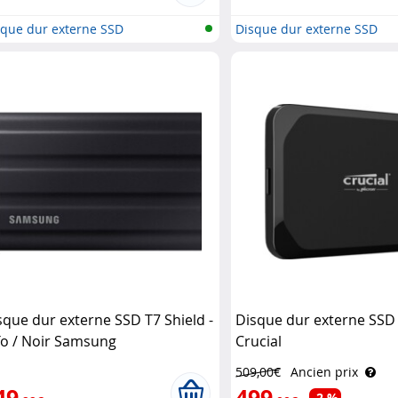
sque dur externe SSD
Disque dur externe SSD
sque dur externe SSD T7 Shield -
Disque dur externe SSD 
To / Noir Samsung
Crucial
509,00€
Ancien prix
49
499
-2 %