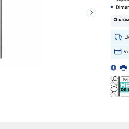
Dimen
Choisis
L
Vo