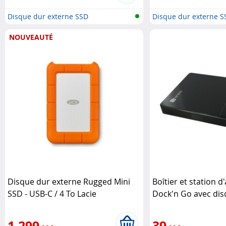
Disque dur externe SSD
Disque dur externe S
NOUVEAUTÉ
Disque dur externe Rugged Mini
Boîtier et station d
SSD - USB-C / 4 To Lacie
Dock'n Go avec di
2,5" 240 Go Storev
1 299
39