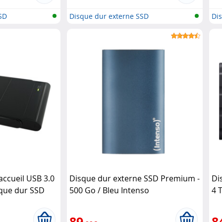
SD
Disque dur externe SSD
Di
'accueil USB 3.0
Disque dur externe SSD Premium -
Di
sque dur SSD
500 Go / Bleu Intenso
4 
a
89
8