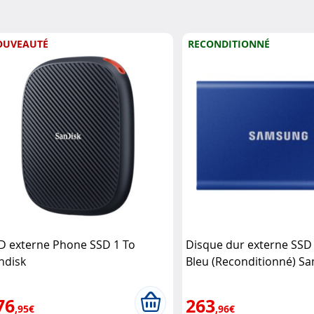
OUVEAUTÉ
RECONDITIONNÉ
D externe Phone SSD 1 To
Disque dur externe SSD T
ndisk
Bleu (Reconditionné) S
76
263
,95€
,96€