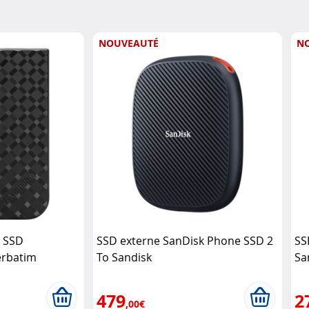
NOUVEAUTÉ
N
e SSD
SSD externe SanDisk Phone SSD 2
SS
erbatim
To Sandisk
Sa
479
2
,00€