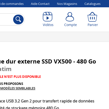
vi de commandes
Aide-Contact
Nos Magasins
Catalogues
Compte
Panier
Vidéos
Compte
Panier
e dur externe SSD VX500 - 480 Go
atim
LE N'EST PLUS DISPONIBLE
US PROPOSONS
 MODÈLES SEMBLABLES
face USB 3.2 Gen 2 pour transfert rapide de données
ité de stockage mémoire 480 Go