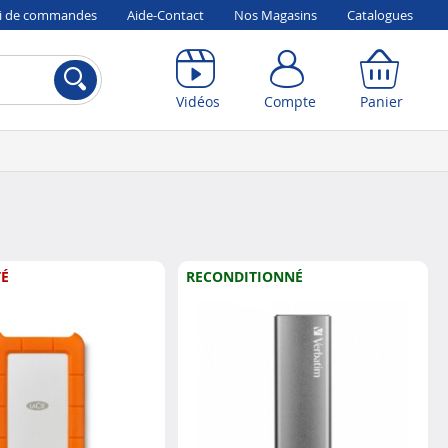
vi de commandes
Aide-Contact
Nos Magasins
Catalogues
Compte
Panier
Vidéos
Compte
Panier
É
RECONDITIONNÉ