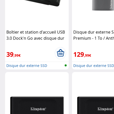
Boîtier et station d'accueil USB
Disque dur externe 
3.0 Dock'n Go avec disque dur
Premium - 1 To / Ant
SSD 2,5" 240 Go
Storeva
Intenso
39
129
,99€
,99€
Disque dur externe SSD
Disque dur externe SS