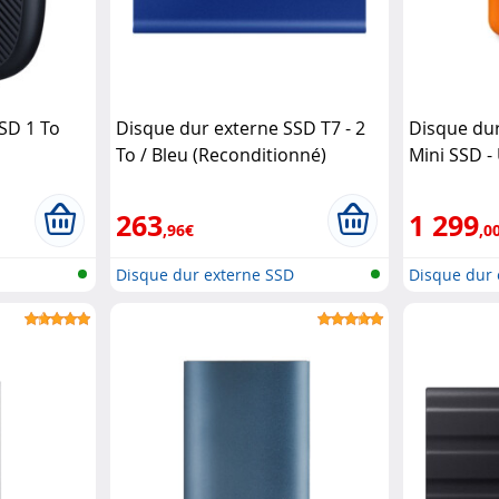
SD 1 To
Disque dur externe SSD T7 - 2
Disque du
To / Bleu (Reconditionné)
Mini SSD -
Samsung
263
1 299
,96€
,0
D
Disque dur externe SSD
Disque dur 