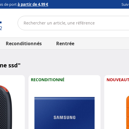
ais de port
à partir de 4,99 €
Sui
Reconditionnés
Rentrée
ne ssd
"
RECONDITIONNÉ
NOUVEAUT