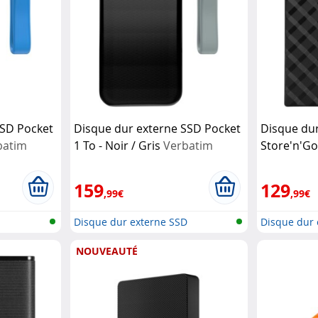
SSD Pocket
Disque dur externe SSD Pocket
Disque du
batim
1 To - Noir / Gris
Verbatim
Store'n'Go
159
129
,99€
,99€
D
Disque dur externe SSD
Disque dur 
NOUVEAUTÉ