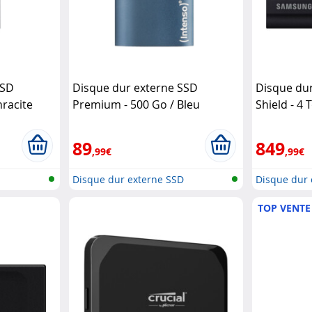
SSD
Disque dur externe SSD
Disque dur
hracite
Premium - 500 Go / Bleu
Shield - 4 
Intenso
89
849
,99€
,99€
D
Disque dur externe SSD
Disque dur 
TOP VENTE