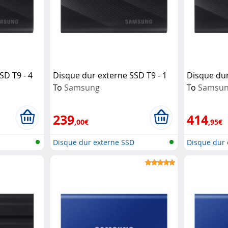
SD T9 - 4
Disque dur externe SSD T9 - 1
Disque dur
To
Samsung
To
Samsu
239
414
,00€
,95€
D
Disque dur externe SSD
Disque dur 