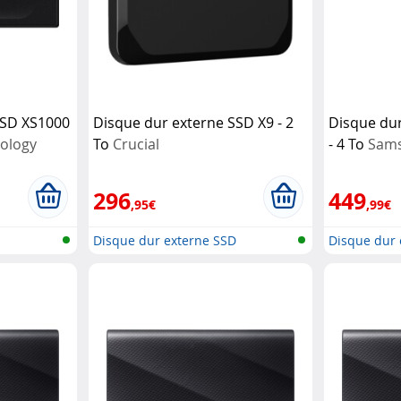
SSD XS1000
Disque dur externe SSD X9 - 2
Disque du
nology
To
Crucial
- 4 To
Sam
296
449
,95€
,99€
D
Disque dur externe SSD
Disque dur 