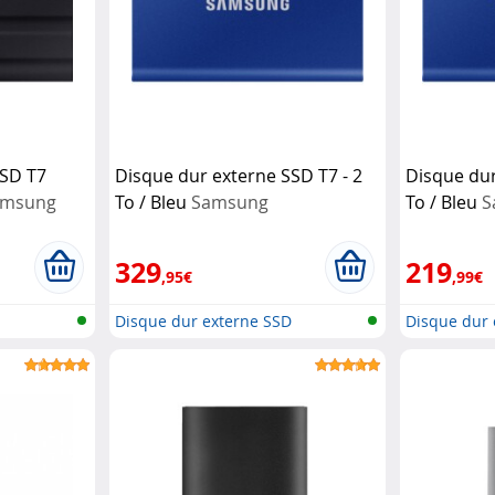
SSD T7
Disque dur externe SSD T7 - 2
Disque dur
amsung
To / Bleu
Samsung
To / Bleu
S
329
219
,95€
,99€
D
Disque dur externe SSD
Disque dur 