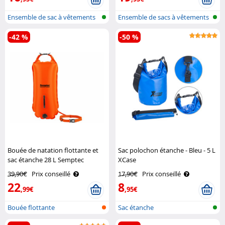
Ensemble de sac à vêtements
Ensemble de sacs à vêtements
compré..
-42 %
-50 %
Bouée de natation flottante et
Sac polochon étanche - Bleu - 5 L
sac étanche 28 L Semptec
XCase
39,90€
Prix conseillé
17,90€
Prix conseillé
22
8
,99€
,95€
Bouée flottante
Sac étanche