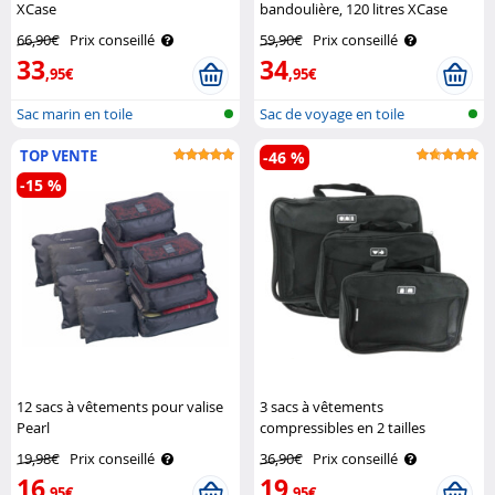
XCase
bandoulière, 120 litres XCase
66,90€
Prix conseillé
59,90€
Prix conseillé
33
34
,95€
,95€
Sac marin en toile
Sac de voyage en toile
TOP VENTE
-46 %
-15 %
12 sacs à vêtements pour valise
3 sacs à vêtements
Pearl
compressibles en 2 tailles
Semptec
19,98€
Prix conseillé
36,90€
Prix conseillé
16
19
,95€
,95€