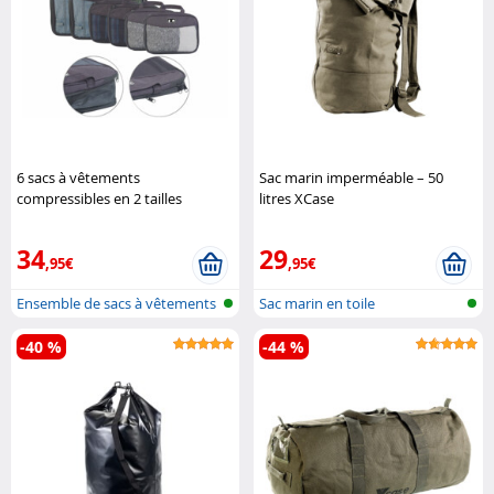
6 sacs à vêtements
Sac marin imperméable – 50
compressibles en 2 tailles
litres XCase
Semptec
34
29
,95€
,95€
Ensemble de sacs à vêtements
Sac marin en toile
compré..
-40 %
-44 %