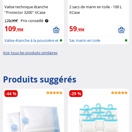
Valise technique étanche
2 sacs de marin en toile - 100 L
''Protector 3200'' XCase
XCase
179,90€
Prix conseillé
109
59
,95€
,95€
Valise étanche à la poussière et
Sac marin en toile
à ..
Voir tous les produits similaires
Produits suggérés
-44 %
-29 %