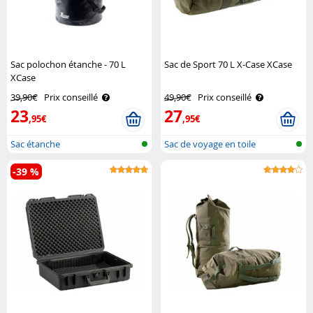
Sac polochon étanche - 70 L
Sac de Sport 70 L X-Case XCase
XCase
39,90€
Prix conseillé
49,90€
Prix conseillé
23
27
,95€
,95€
Sac étanche
Sac de voyage en toile
-39 %