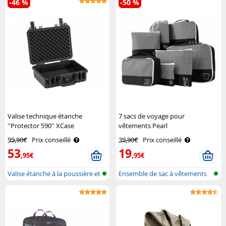
-46 %
-50 %
Valise technique étanche
7 sacs de voyage pour
''Protector 590'' XCase
vêtements Pearl
99,90€
Prix conseillé
39,90€
Prix conseillé
53
19
,95€
,95€
Valise étanche à la poussière et
Ensemble de sac à vêtements
à ..