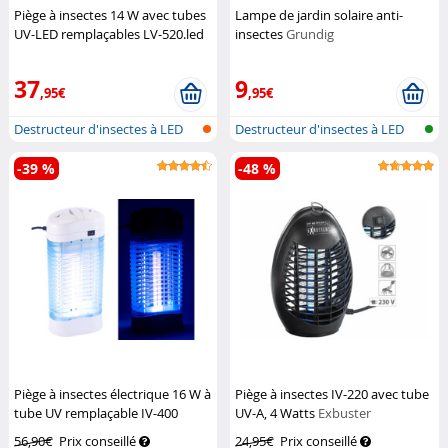
Piège à insectes 14 W avec tubes
Lampe de jardin solaire anti-
UV-LED remplaçables LV-520.led
insectes
Grundig
Lunartec
37
9
,95€
,95€
Destructeur d'insectes à LED
Destructeur d'insectes à LED
UV
UV
-39 %
-48 %
Piège à insectes électrique 16 W à
Piège à insectes IV-220 avec tube
tube UV remplaçable IV-400
UV-A, 4 Watts
Exbuster
Exbuster
56,90€
Prix conseillé
24,95€
Prix conseillé