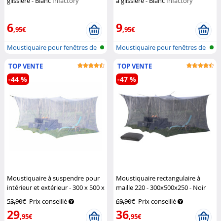
glissière - Blanc
Infactory
à glissière - Blanc
Infactory
6
9
,95€
,95€
Moustiquaire pour fenêtres de
Moustiquaire pour fenêtres de
toit
toit
TOP VENTE
TOP VENTE
-44 %
-47 %
Moustiquaire à suspendre pour
Moustiquaire rectangulaire à
intérieur et extérieur - 300 x 500 x
maille 220 - 300x500x250 - Noir
250 cm
Infactory
Infactory
53,90€
Prix conseillé
69,90€
Prix conseillé
29
36
,95€
,95€