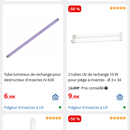
-50 %
Tube lumineux de rechange pour
2 tubes UV de rechange 10 W
destructeur d'insectes IV-630
pour piège à insectes - Ø 3 x 34
Lunartec
cm
Lunartec
19,90€
Prix conseillé
6
9
,95€
,95€
Piégeur d'insectes à UV
Piégeur d'insectes à UV
-50 %