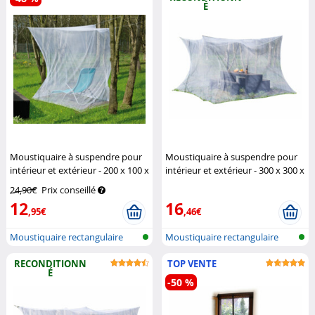
É
Moustiquaire à suspendre pour
Moustiquaire à suspendre pour
intérieur et extérieur - 200 x 100 x
intérieur et extérieur - 300 x 300 x
200 cm
Infactory
250 cm (Reconditionné)
Infactory
24,90€
Prix conseillé
12
16
,95€
,46€
Moustiquaire rectangulaire
Moustiquaire rectangulaire
pour int...
pour int...
RECONDITIONN
TOP VENTE
É
-50 %