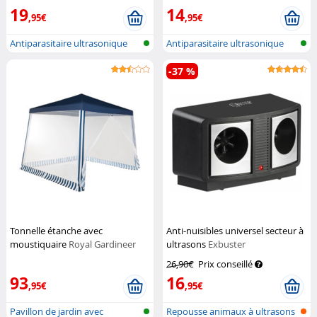
19
14
,95€
,95€
Antiparasitaire ultrasonique
Antiparasitaire ultrasonique
pour l...
pour l...
-37 %
Tonnelle étanche avec
Anti-nuisibles universel secteur à
moustiquaire
Royal Gardineer
ultrasons
Exbuster
26,90€
Prix conseillé
93
16
,95€
,95€
Pavillon de jardin avec
Repousse animaux à ultrasons