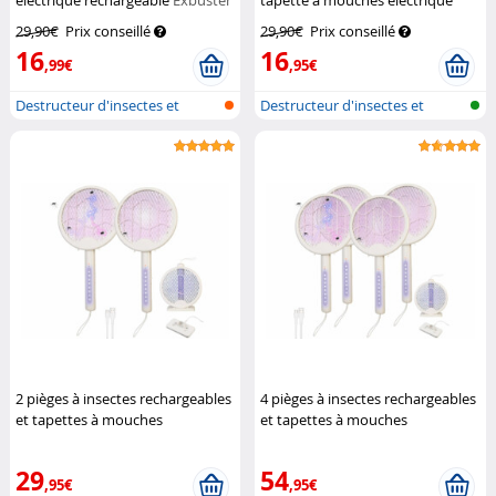
électrique rechargeable
Exbuster
tapette à mouches électrique
Infactory
29,90€
Prix conseillé
29,90€
Prix conseillé
16
16
,99€
,95€
Destructeur d'insectes et
Destructeur d'insectes et
tapette à...
tapette à...
2 pièges à insectes rechargeables
4 pièges à insectes rechargeables
et tapettes à mouches
et tapettes à mouches
électriques
Infactory
électriques
Infactory
29
54
,95€
,95€