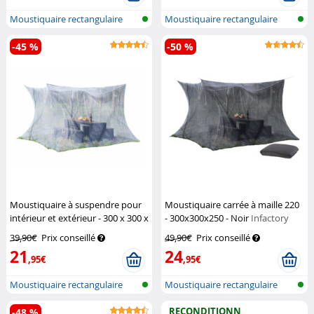
Moustiquaire rectangulaire
Moustiquaire rectangulaire
pour int...
pour int...
-45 %
-50 %
Moustiquaire à suspendre pour
Moustiquaire carrée à maille 220
intérieur et extérieur - 300 x 300 x
- 300x300x250 - Noir
Infactory
250 cm
Infactory
39,90€
Prix conseillé
49,90€
Prix conseillé
21
24
,95€
,95€
Moustiquaire rectangulaire
Moustiquaire rectangulaire
pour int...
pour int...
RECONDITIONN
-48 %