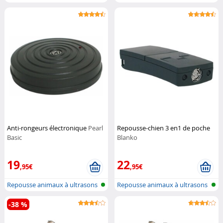
moustiquair...
pour i...
Anti-rongeurs électronique
Pearl
Repousse-chien 3 en1 de poche
Basic
Blanko
19
22
,95€
,95€
Repousse animaux à ultrasons
Repousse animaux à ultrasons
pour i...
pour i...
-38 %