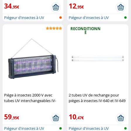
34
12
,95€
,95€
Piégeur d'insectes à UV
Piégeur d'insectes à UV
RECONDITIONN
É
Piège à insectes 2000 V avec
2 tubes UV de rechange pour
tubes UV interchangeables IV-
pièges à insectes IV-640 et IV-649
640
Lunartec
(Reconditionné)
Lunartec
59
10
,95€
,47€
Piégeur d'insectes à UV
Piégeur d'insectes à UV