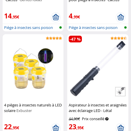
Genius Ideas
14
4
,95€
,99€
Piège à insectes sans poison
Piège à insectes sans poison
avec l...
avec l...
-47 %
4 pièges à insectes naturels à LED
Aspirateur à insectes et araignées
solaire
Exbuster
avec éclairage LED - Létal
Exbuster
44,90€
Prix conseillé
22
23
,95€
,95€