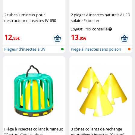
2 tubes lumineux pour
2 pièges à insectes naturels à LED
destructeur d'insectes IV-630
solaire
Exbuster
Lunartec
19,90€
Prix conseillé
12
13
,95€
,95€
Piégeur d'insectes à UV
Piège à insectes sans poison
avec l...
Piège à insectes collant lumineux
3 cônes collants de rechange
"Cactus"
Genius Ideas
pour piège à insectes "Cactus"