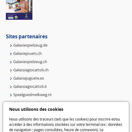
Sites partenaires
Galaxiespielzeug.de
Galaxiejouets.ch
Galaxiespielzeug.ch
Galassiagiocattoli.ch
Galaxiajuguete.es
Galassiagiocattoli.it
Speelgoedmelkweg.nl
Galaxiejouets.be
Nous utilisons des cookies
Galaxiespielzeug.be
Speelgoedmelkweg.be
Nous utilisons des traceurs (tels que les cookies) pour inscrire et/ou
accéder à des informations stockées sur votre terminal (ex : données
Macway.com
de navigation : pages consultées, heure de connexion). Le