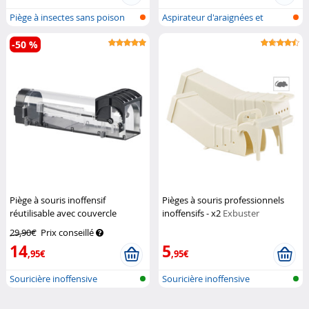
Piège à insectes sans poison
Aspirateur d'araignées et
avec l...
d'insecte...
-50 %
Piège à souris inoffensif
Pièges à souris professionnels
réutilisable avec couvercle
inoffensifs - x2
Exbuster
amovible
Exbuster
29,90€
Prix conseillé
14
5
,95€
,95€
Souricière inoffensive
Souricière inoffensive