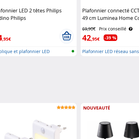
afonnier LED 2 têtes Philips
Plafonnier connecté CCT
dino Philips
49 cm Luminea Home Co
69,90€
Prix conseillé
4
42
-39 %
,95€
,95€
lique et plafonnier LED
Plafonnier LED réseau sans 
NOUVEAUTÉ