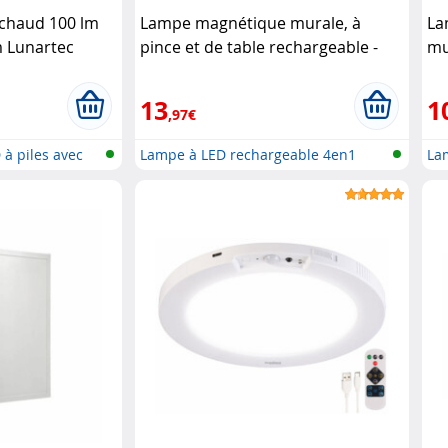
 chaud 100 lm
Lampe magnétique murale, à
La
m Lunartec
pince et de table rechargeable -
mu
coloris noir (Reconditionné)
(R
Lunartec
13
1
,97€
à piles avec
Lampe à LED rechargeable 4en1
La
ave