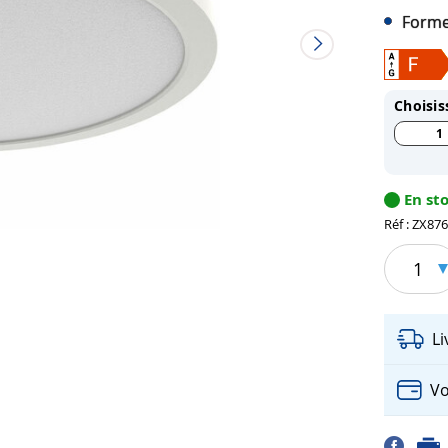
Forme
Choisis
1
En st
Réf : ZX87
1
L
Vo