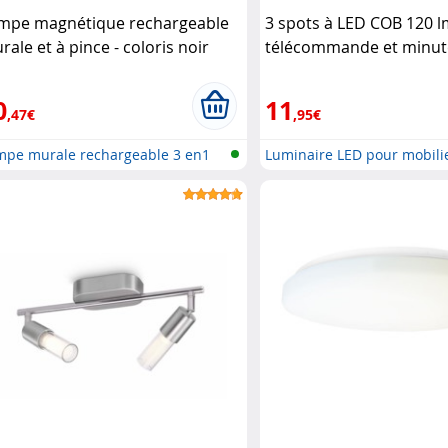
mpe magnétique rechargeable
3 spots à LED COB 120 l
rale et à pince - coloris noir
télécommande et minut
econditionné) Lunartec
16.w Lunartec
0
11
,47€
,95€
mpe murale rechargeable 3 en1
Luminaire LED pour mobili
..
té..