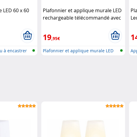
e LED 60 x 60
Plafonnier et applique murale LED
Pl
rechargeable télécommandé avec
Le
détecteur de mouvement Luminea
19
1
,95€
u à encastrer
Plafonnier et applique murale LED
App
a..