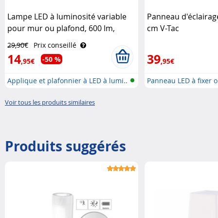
Lampe LED à luminosité variable
Panneau d'éclairag
pour mur ou plafond, 600 lm,
cm V-Tac
10 W, IP65 Luminea
29,90€
Prix conseillé
14
39
-50 %
,95€
,95€
Applique et plafonnier à LED à lumi..
Panneau LED à fixer o
Voir tous les produits similaires
Produits suggérés