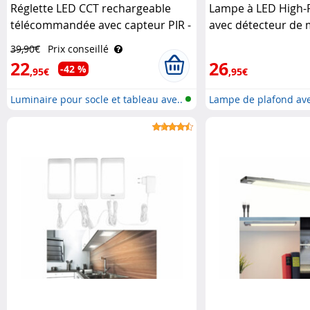
Réglette LED CCT rechargeable
Lampe à LED High-
télécommandée avec capteur PIR -
avec détecteur de
coloris noir Lunartec
Luminea
39,90€
Prix conseillé
22
26
-42 %
,95€
,95€
Luminaire pour socle et tableau ave..
Lampe de plafond ave
..