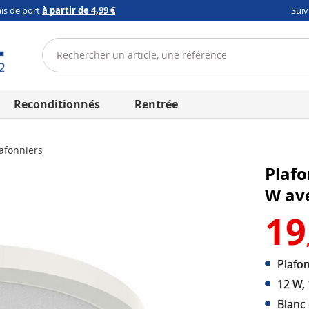
ais de port
à partir de 4,99 €
Sui
Reconditionnés
Rentrée
afonniers
Plafo
W ave
19
Plafon
12 W,
Blanc