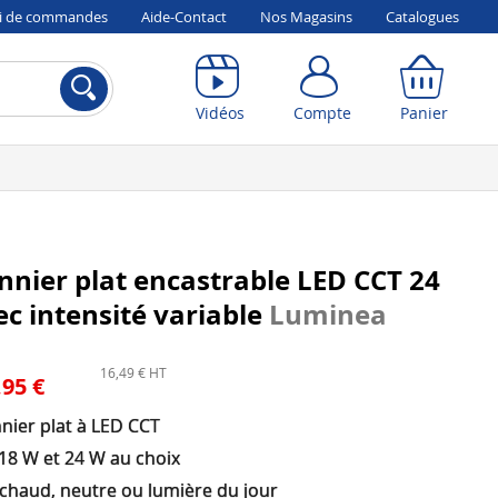
vi de commandes
Aide-Contact
Nos Magasins
Catalogues
Compte
Panier
Vidéos
Compte
Panier
nnier plat encastrable LED CCT 24
c intensité variable
Luminea
16,49 € HT
,95 €
nier plat à LED CCT
 18 W et 24 W au choix
 chaud, neutre ou lumière du jour