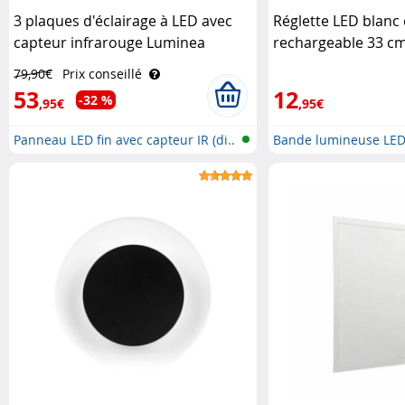
3 plaques d'éclairage à LED avec
Réglette LED blanc
capteur infrarouge Luminea
rechargeable 33 c
79,90€
Prix conseillé
53
12
-32 %
,95€
,95€
Panneau LED fin avec capteur IR (di..
Bande lumineuse LED 
dé..