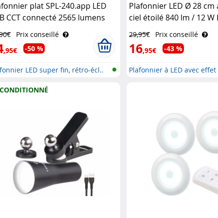
afonnier plat SPL-240.app LED
Plafonnier LED Ø 28 cm 
B CCT connecté 2565 lumens
ciel étoilé 840 lm / 12 
ec intensité variable Luminea
,90€
Prix conseillé
29,95€
Prix conseillé
me Control
4
16
-50 %
-43 %
,95€
,95€
fonnier LED super fin, rétro-écl..
Plafonnier à LED avec effet 
CONDITIONNÉ