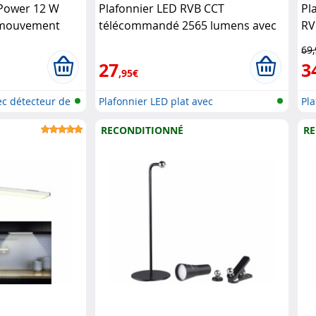
Power 12 W
Plafonnier LED RVB CCT
Pl
 mouvement
télécommandé 2565 lumens avec
RV
intensité variable Luminea
av
69
Ho
27
3
,95€
c détecteur de
Plafonnier LED plat avec
Pla
télécomman..
RECONDITIONNÉ
RE