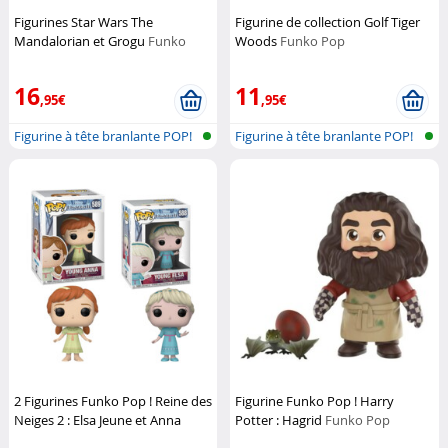
Figurines Star Wars The
Figurine de collection Golf Tiger
Mandalorian et Grogu
Funko
Woods
Funko Pop
Pop
16
11
,95€
,95€
Figurine à tête branlante POP!
Figurine à tête branlante POP!
2 Figurines Funko Pop ! Reine des
Figurine Funko Pop ! Harry
Neiges 2 : Elsa Jeune et Anna
Potter : Hagrid
Funko Pop
Jeune
Funko Pop