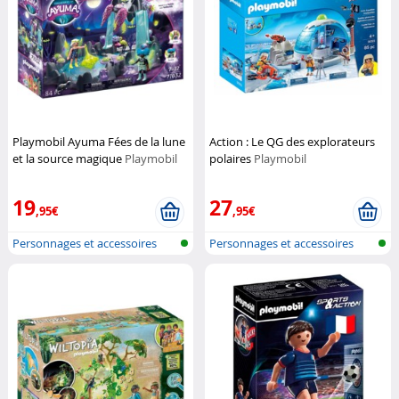
Playmobil Ayuma Fées de la lune
Action : Le QG des explorateurs
et la source magique
Playmobil
polaires
Playmobil
19
27
,95€
,95€
Personnages et accessoires
Personnages et accessoires
Playmobi...
Playmobi...