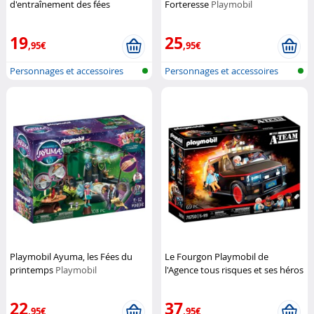
d'entraînement des fées
Forteresse
Playmobil
Playmobil
19
25
,95€
,95€
Personnages et accessoires
Personnages et accessoires
Playmobi...
Playmobi...
Playmobil Ayuma, les Fées du
Le Fourgon Playmobil de
printemps
Playmobil
l'Agence tous risques et ses héros
légendaires
Playmobil
22
37
,95€
,95€