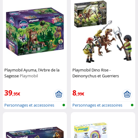
Playmobil Ayuma, l'Arbre de la
Playmobil Dino Rise -
Sagesse
Playmobil
Deinonychus et Guerriers
Playmobil
39
8
,95€
,99€
Personnages et accessoires
Personnages et accessoires
Playmobi...
Playmobi...