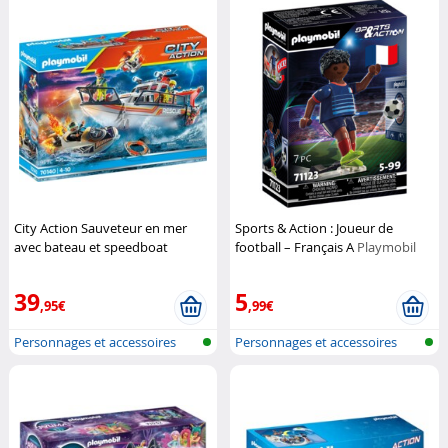
City Action Sauveteur en mer
Sports & Action : Joueur de
avec bateau et speedboat
football – Français A
Playmobil
Playmobil
39
5
,95€
,99€
Personnages et accessoires
Personnages et accessoires
Playmobi...
Playmobi...