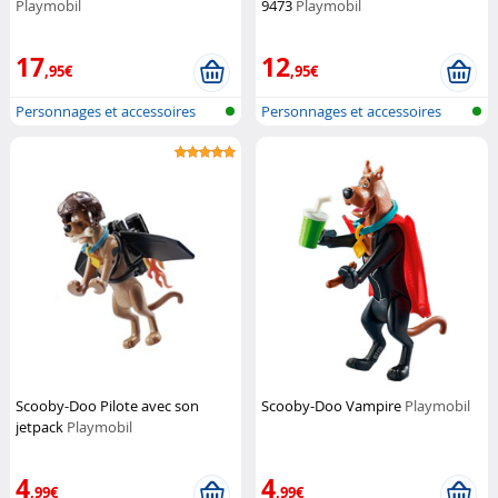
Playmobil
9473
Playmobil
17
12
,95€
,95€
Personnages et accessoires
Personnages et accessoires
Playmobi...
Playmobi...
Scooby-Doo Pilote avec son
Scooby-Doo Vampire
Playmobil
jetpack
Playmobil
4
4
,99€
,99€