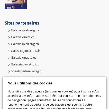
Sites partenaires
Galaxiespielzeug.de
Galaxiejouets.ch
Galaxiespielzeug.ch
Galassiagiocattoli.ch
Galaxiajuguete.es
Galassiagiocattoli.it
Speelgoedmelkweg.nl
Galaxiejouets.be
Nous utilisons des cookies
Galaxiespielzeug.be
Speelgoedmelkweg.be
Nous utilisons des traceurs (tels que les cookies) pour inscrire et/ou
accéder à des informations stockées sur votre terminal (ex : données
Macway.com
de navigation : pages consultées, heure de connexion). Le
fonctionnement de certains de ces traceurs est soumis à votre
consentement. Pour le détail de ces finalités fondées sur votre