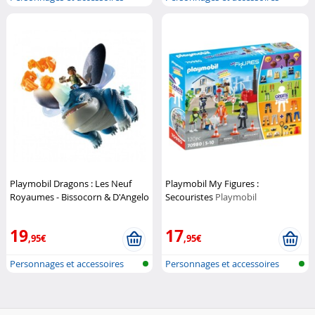
Playmobi...
Playmobi...
Playmobil Dragons : Les Neuf
Playmobil My Figures :
Royaumes - Bissocorn & D'Angelo
Secouristes
Playmobil
Playmobil
19
17
,95€
,95€
Personnages et accessoires
Personnages et accessoires
Playmobi...
Playmobi...