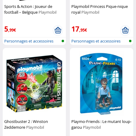
Sports & Action : Joueur de
Playmobil Princess Pique-nique
football – Belgique
Playmobil
royal
Playmobil
5
17
,99€
,95€
Personnages et accessoires
Personnages et accessoires
Playmobi...
Playmobi...
Ghostbuster 2 : Winston
Playmo-Friends : Le mutant loup-
Zeddemore
Playmobil
garou
Playmobil