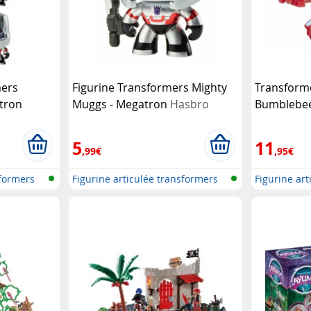
mers
Figurine Transformers Mighty
Transform
tron
Muggs - Megatron
Hasbro
Bumblebee
Playskool
5
11
,99€
,95€
sformers
Figurine articulée transformers
Figurine ar