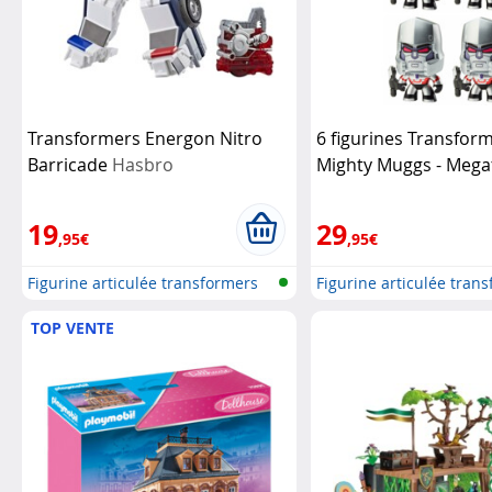
Transformers Energon Nitro
6 figurines Transfor
Barricade
Hasbro
Mighty Muggs - Mega
Hasbro
19
29
,95€
,95€
Figurine articulée transformers
Figurine articulée tran
TOP VENTE