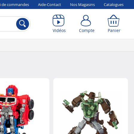
vi de commandes
Aide-Contact
Nos Magasins
Catalogues
Compte
Panier
Vidéos
Compte
Panier