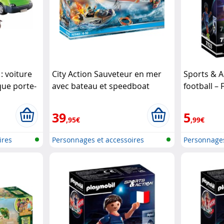
: voiture
City Action Sauveteur en mer
Sports & A
que porte-
avec bateau et speedboat
football –
Playmobil
39
5
,95€
,99€
ires
Personnages et accessoires
Personnages
Playmobi...
Playmobi...