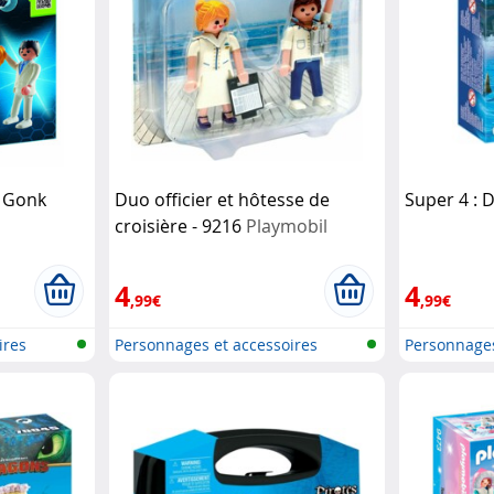
t Gonk
Duo officier et hôtesse de
Super 4 : 
croisière - 9216
Playmobil
4
4
,99€
,99€
ires
Personnages et accessoires
Personnages
Playmobi...
Playmobi...