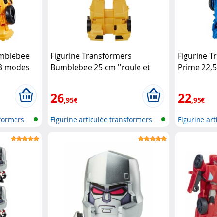
umblebee
Figurine Transformers
Figurine 
 3 modes
Bumblebee 25 cm ''roule et
Prime 22,
change'' Cyberverse
Hasbro
26
22
,95€
,95€
sformers
Figurine articulée transformers
Figurine ar