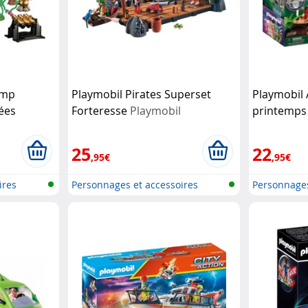
amp
Playmobil Pirates Superset
Playmobil 
ées
Forteresse
Playmobil
printemp
25
22
,95€
,95€
ires
Personnages et accessoires
Personnages
Playmobi...
Playmobi...