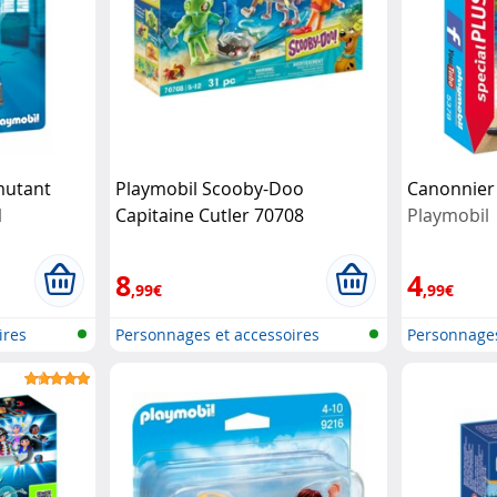
mutant
Playmobil Scooby-Doo
Canonnier 
l
Capitaine Cutler 70708
Playmobil
Playmobil
8
4
,99€
,99€
ires
Personnages et accessoires
Personnages
Playmobi...
Playmobi...