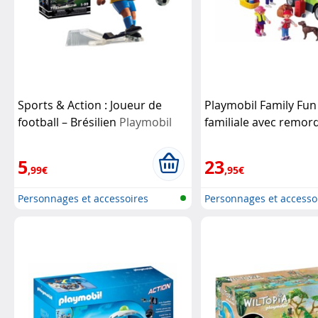
Sports & Action : Joueur de
Playmobil Family Fun 
football – Brésilien
Playmobil
familiale avec remor
bateaux
Playmobil
5
23
,99€
,95€
Personnages et accessoires
Personnages et accesso
Playmobi...
Playmobi...