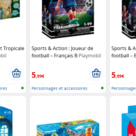
t Tropicale
Sports & Action : Joueur de
Sports & A
bil
football – Français B
Playmobil
football –
5
5
,99€
,99€
ires
Personnages et accessoires
Personnages
Playmobi...
Playmobi...