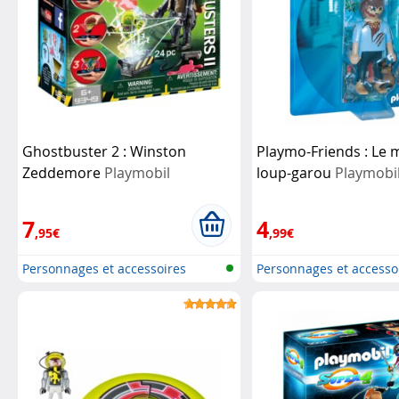
Ghostbuster 2 : Winston
Playmo-Friends : Le 
Zeddemore
Playmobil
loup-garou
Playmobi
7
4
,95€
,99€
Personnages et accessoires
Personnages et accesso
Playmobi...
Playmobi...