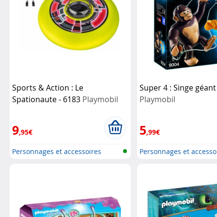
Sports & Action : Le
Super 4 : Singe géan
Spationaute - 6183
Playmobil
Playmobil
9
5
,95€
,99€
Personnages et accessoires
Personnages et accesso
Playmobi...
Playmobi...