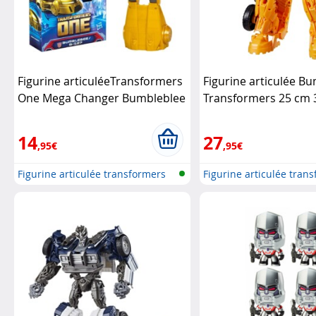
Figurine articuléeTransformers
Figurine articulée B
One Mega Changer Bumbleblee
Transformers 25 cm
B-127
Hasbro
Hasbro
14
27
,95€
,95€
Figurine articulée transformers
Figurine articulée tran