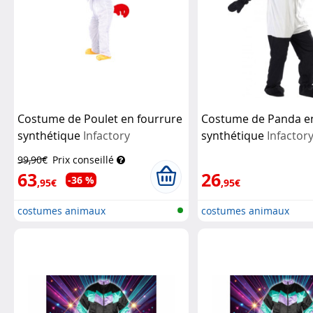
Costume de Poulet en fourrure
Costume de Panda en
synthétique
Infactory
synthétique
Infactor
99,90€
Prix conseillé
63
26
-36 %
,95€
,95€
costumes animaux
costumes animaux