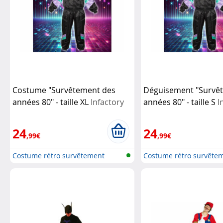
Costume "Survêtement des
Déguisement "Survê
années 80" - taille XL
Infactory
années 80" - taille S
I
24
24
,99€
,99€
Costume rétro survêtement
Costume rétro survête
années 80
années 80