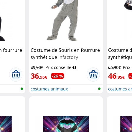
 fourrure
Costume de Souris en fourrure
Costume d
y
synthétique
Infactory
synthétiq
49,90€
Prix conseillé
66,90€
Prix
36
46
-26 %
-
,95€
,95€
costumes animaux
costumes a