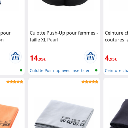
t pour
Culotte Push-Up pour femmes -
Ceinture c
on
taille XL
Pearl
coutures la
Pearl
14
4
,95€
,95€
Culotte Push-up avec inserts en
Ceinture ch
mou...