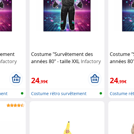
tement
Costume "Survêtement des
Costume "
nfactory
années 80" - taille XXL
Infactory
années 80" 
24
24
,99€
,99€
ment
Costume rétro survêtement
Costume ré
années 80
années 80