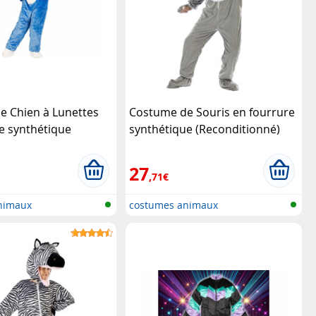
e Chien à Lunettes
Costume de Souris en fourrure
e synthétique
synthétique (Reconditionné)
ionné)
Infactory
Infactory
27
,71€
nimaux
costumes animaux