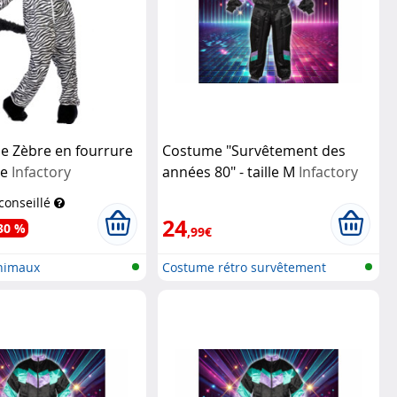
e Zèbre en fourrure
Costume "Survêtement des
ue
Infactory
années 80" - taille M
Infactory
 conseillé
24
30 %
,99€
nimaux
Costume rétro survêtement
années 80