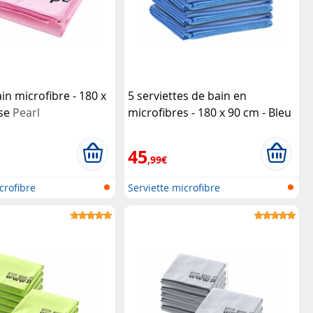
in microfibre - 180 x
5 serviettes de bain en
ose
Pearl
microfibres - 180 x 90 cm - Bleu
Pearl
45
,99€
crofibre
Serviette microfibre