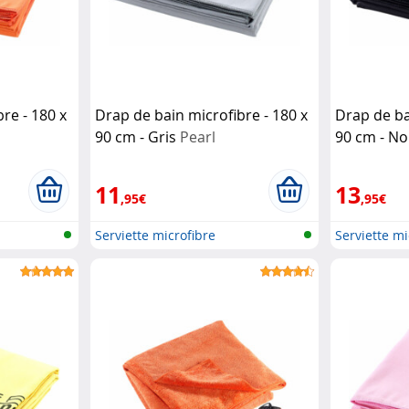
re - 180 x
Drap de bain microfibre - 180 x
Drap de ba
90 cm - Gris
Pearl
90 cm - No
11
13
,95€
,95€
Serviette microfibre
Serviette mi