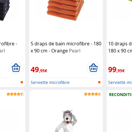
ofibre -
5 draps de bain microfibre - 180
10 draps d
arl
x 90 cm - Orange
Pearl
180 x 90 c
49
99
,95€
,95€
Serviette microfibre
Serviette mi
RECONDIT