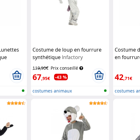
Lunettes
Costume de loup en fourrure
Costume d
que
synthétique
Infactory
en fourrur
(Recondit
119,90€
Prix conseillé
67
42
-43 %
,95€
,71€
costumes animaux
costumes a