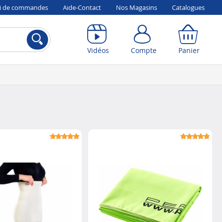
vi de commandes
Aide-Contact
Nos Magasins
Catalogues
Compte
Panier
Vidéos
Compte
Panier