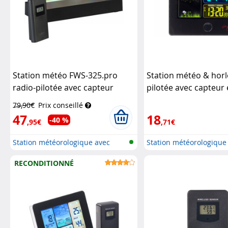
Station météo FWS-325.pro
Station météo & horl
radio-pilotée avec capteur
pilotée avec capteur 
extérieur
Infactory
FWS-260 - Noir (Reco
79,90€
Prix conseillé
Infactory
47
18
-40 %
,95€
,71€
Station météorologique avec
Station météorologique
écran c...
écran c...
RECONDITIONNÉ