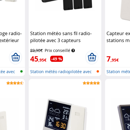
oge radio-
Station météo sans fil radio-
Capteur ex
extérieur
pilotée avec 3 capteurs
stations m
extérieurs : FWS-400
Infactory
Infactory
89,90€
Prix conseillé
45
7
-49 %
,95€
,95€
tée avec
Station météo radiopilotée avec
Station mét
cap...
cap...