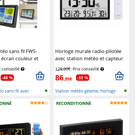
téo sans fil FWS-
Horloge murale radio-pilotée
c écran couleur et
avec station météo et capteur
 mesure extérieure
extérieur
Infactory
x conseillé
129,90€
Prix conseillé
86
-48 %
-33 %
,95€
o sans fil avec
Station météo géante, horloge
radio...
IONNÉ
RECONDITIONNÉ