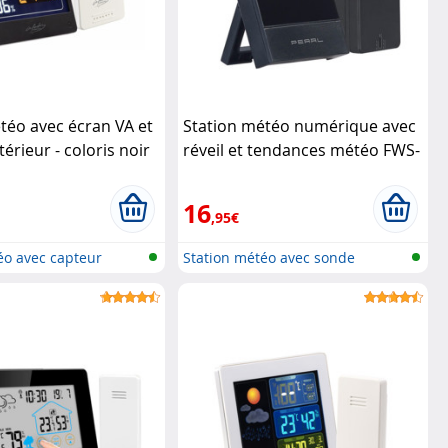
téo avec écran VA et
Station météo numérique avec
érieur - coloris noir
réveil et tendances météo FWS-
70 - Avec capteur
Pearl
16
,95€
éo avec capteur
Station météo avec sonde
extérieure...