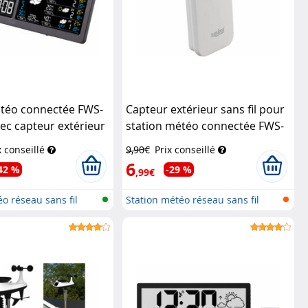
étéo connectée FWS-
Capteur extérieur sans fil pour
ec capteur extérieur
station météo connectée FWS-
1205
Luminea Home Control
x conseillé
9,90€
Prix conseillé
6
42 %
-29 %
,99€
o réseau sans fil
Station météo réseau sans fil
avec...