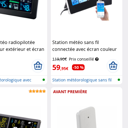
téo radiopilotée
Station météo sans fil
ur extérieur et écran
connectée avec écran couleur
r (Reconditionné)
FWS-786
Infactory
119,90€
Prix conseillé
59
-50 %
,95€
éorologique avec
Station météorologique sans fil
ave...
AVANT PREMIÈRE