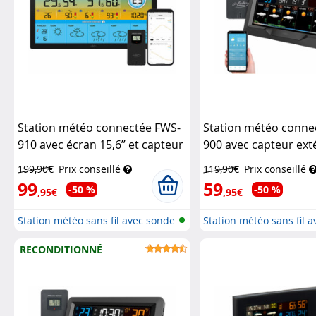
Station météo connectée FWS-
Station météo conne
910 avec écran 15,6’’ et capteur
900 avec capteur exté
extérieur
Infactory
écran couleur
Infact
199,90€
Prix conseillé
119,90€
Prix conseillé
99
59
-50 %
-50 %
,95€
,95€
Station météo sans fil avec sonde
Station météo sans fil 
e...
e...
RECONDITIONNÉ