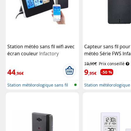
Station météo sans fil wifi avec
Capteur sans fil pour
écran couleur
Infactory
météo Série FWS Infa
Infactory
19,90€
Prix conseillé
44
9
-50 %
,96€
,95€
Station météorologique sans fil
Station météorologique 
ave...
ave...