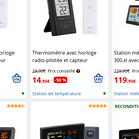
orloge
Thermomètre avec horloge
Station mé
eur
radio-pilotée et capteur
300.xl ave
anc
extérieur - coloris noir
Infactory
station de
29,90€
Prix conseillé
229,90€
Pri
Infactory
14
119
-50 %
,95€
,95€
Station de température
Station mété
numérique av...
pluviom...
RECONDIT