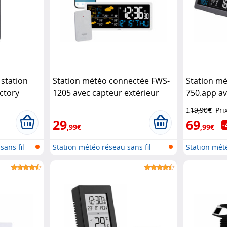
 station
Station météo connectée FWS-
Station m
ctory
1205 avec capteur extérieur
750.app av
Luminea Home Control
Infactory
119,90€
Pri
29
69
-
,99€
,99€
sans fil
Station météo réseau sans fil
Station mété
avec...
avec...