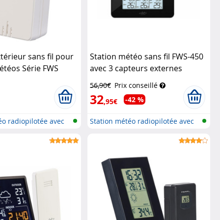
térieur sans fil pour
Station météo sans fil FWS-450
étéos Série FWS
avec 3 capteurs externes
Infactory
56,90€
Prix conseillé
32
-42 %
,95€
éo radiopilotée avec
Station météo radiopilotée avec
cap...