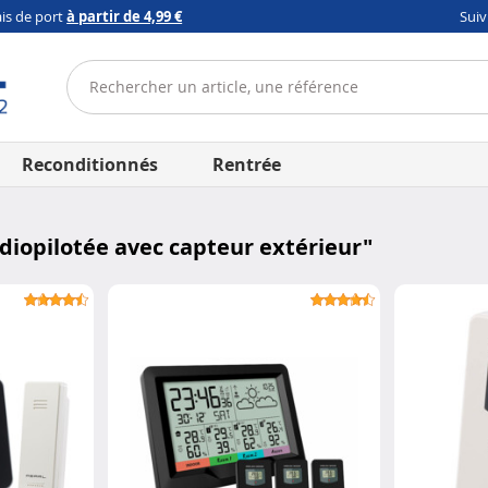
ais de port
à partir de 4,99 €
Sui
Reconditionnés
Rentrée
diopilotée avec capteur extérieur
"