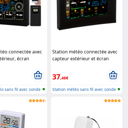
étéo connectée avec
Station météo connectée avec
térieur, écran
capteur extérieur et écran
 tendances à 5 jours
couleur FWS-740
ionné)
Infactory
(Reconditionné)
Infactory
37
,46€
éo sans fil avec sonde
Station météo sans fil avec sonde
e...