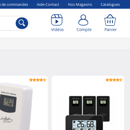
vi de commandes
Aide-Contact
Nos Magasins
Catalogues
Compte
Panier
Vidéos
Compte
Panier