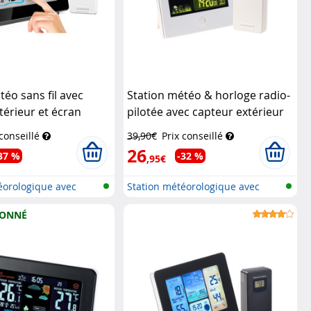
téo sans fil avec
Station météo & horloge radio-
térieur et écran
pilotée avec capteur extérieur
uleur FWS-265
FWS-260 - Blanc
Infactory
 conseillé
39,90€
Prix conseillé
26
37 %
-32 %
,95€
éorologique avec
Station météorologique avec
écran c...
IONNÉ