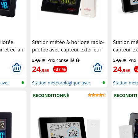
ilotée
Station météo & horloge radio-
Station mé
ur et écran
pilotée avec capteur extérieur
capteur ex
y
FWS-260 - Noir
Infactory
tactile co
39,90€
Prix conseillé
39,90€
Prix
Infactory
24
24
-37 %
-
,95€
,95€
 avec
Station météorologique avec
Station mét
écran c...
écran c...
RECONDITIONNÉ
RECONDIT