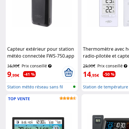
Capteur extérieur pour station
Thermomètre avec h
météo connectée FWS-750.app
radio-pilotée et capt
Infactory
extérieur - coloris bl
16,90€
Prix conseillé
29,90€
Prix conseillé
Infactory
9
14
-41 %
-50 %
,99€
,95€
Station météo réseau sans fil
Station de température
avec...
numérique av...
TOP VENTE