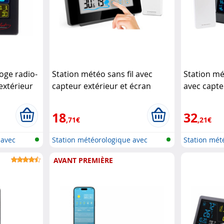
oge radio-
Station météo sans fil avec
Station mé
extérieur
capteur extérieur et écran
avec capte
nditionné)
tactile couleur FWS-265
LED couleu
Infactory
Infactory
18
32
,71€
,21€
 avec
Station météorologique avec
Station mét
écran c...
écran c...
AVANT PREMIÈRE