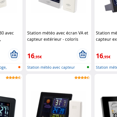
80 avec
Station météo avec écran VA et
Station mé
,
capteur extérieur - coloris
capteur ext
 extérieur
blanc
Infactory
Infactory
16
16
,95€
,95€
oge,
Station météo avec capteur
Station mét
extérieu...
extérieu...