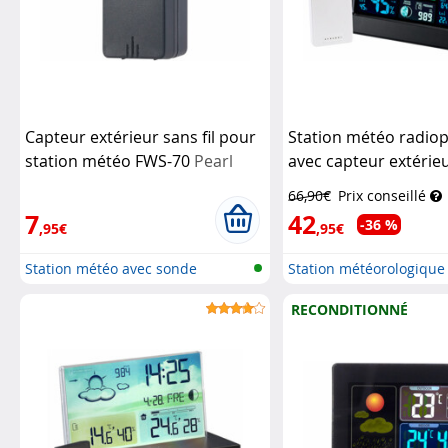
Capteur extérieur sans fil pour
Station météo radiop
station météo FWS-70
Pearl
avec capteur extérie
LED couleur
Infactor
66,90€
Prix conseillé
7
42
-36 %
,95€
,95€
Station météo avec sonde
Station météorologique
extérieure...
écran c...
RECONDITIONNÉ