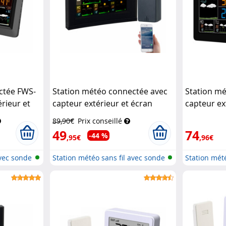
ctée FWS-
Station météo connectée avec
Station m
rieur et
capteur extérieur et écran
capteur ex
ory
couleur FWS-740
Infactory
couleur et
89,90€
Prix conseillé
(Recondit
49
74
-44 %
,95€
,96€
avec sonde
Station météo sans fil avec sonde
Station mét
e...
e...