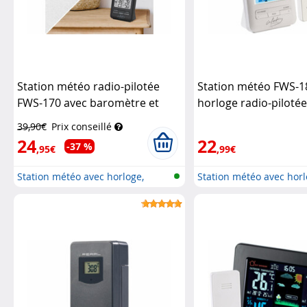
Station météo radio-pilotée
Station météo FWS-1
FWS-170 avec baromètre et
horloge radio-pilotée
capteur extérieur
Infactory
baromètre et capteur
39,90€
Prix conseillé
Infactory
24
22
-37 %
,95€
,99€
Station météo avec horloge,
Station météo avec horl
réveil,...
réveil,...