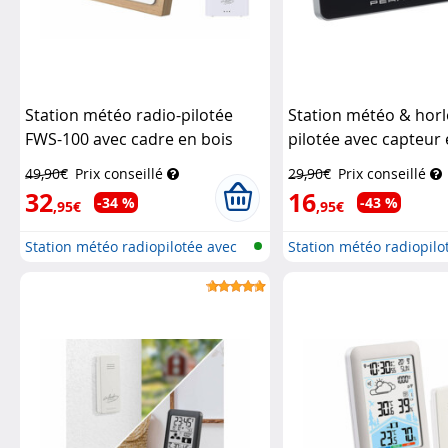
Station météo radio-pilotée
Station météo & horl
FWS-100 avec cadre en bois
pilotée avec capteur 
Infactory
sans fil
Pearl
49,90€
Prix conseillé
29,90€
Prix conseillé
32
16
-34 %
-43 %
,95€
,95€
Station météo radiopilotée avec
Station météo radiopilo
cap...
cap...