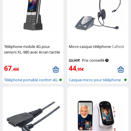
Téléphone mobile 4G pour
Micro-casque téléphone
Callstel
seniors XL-980 avec écran tactile
(Reconditionné)
Simvalley Mobile
89,90€
Prix conseillé
67
44
,46€
,95€
Téléphone portable confort 4G
Casque-micro pour téléphone
avec...
(supra-...