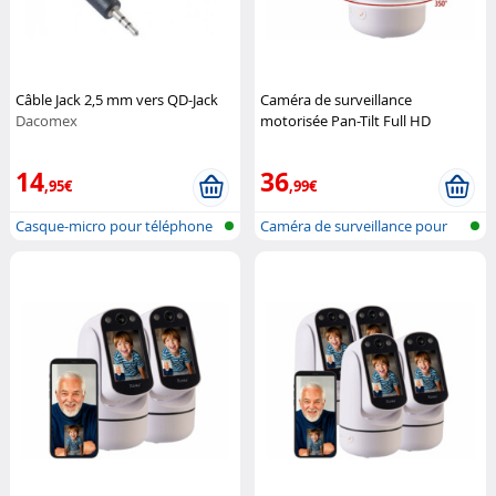
Câble Jack 2,5 mm vers QD-Jack
Caméra de surveillance
Dacomex
motorisée Pan-Tilt Full HD
connectée IPC-330 avec écran
7Links
14
36
,95€
,99€
Casque-micro pour téléphone
Caméra de surveillance pour
(supra-...
réseau...