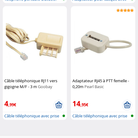
double S...
bluetoo...
Câble téléphonique RJ11 vers
Adaptateur RJ45 à PTT femelle -
gigogne M/F - 3 m
Goobay
0,20m
Pearl Basic
4
14
,99€
,95€
Câble téléphonique avec prise
Câble téléphonique avec prise
Gigog...
Gigog...