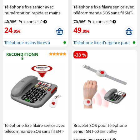
Téléphone fixe senior avec
Téléphone fixe filaire senior avec
numérotation rapide et mains
télécommande SOS sans fil SNT-
libres XLF-30
Simvalley
60
Simvalley Communications
49,90€
Prix conseillé
79,90€
Prix conseillé
Communications
24
49
,95€
,99€
Téléphone mains libres à
Téléphone fixe d'urgence pour
grande tou...
senio...
RECONDITIONN
-33 %
É
Téléphone fixe filaire senior avec
Bracelet SOS pour téléphone
télécommande SOS sans fil SNT-
senior SNT-60
Simvalley
60 (Reconditionné)
Simvalley
Communications