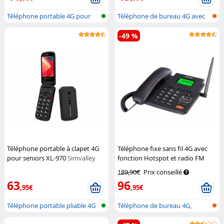
Téléphone portable 4G pour
Téléphone de bureau 4G avec
seniors...
double...
-49 %
Téléphone portable à clapet 4G
Téléphone fixe sans fil 4G avec
pour seniors XL-970
Simvalley
fonction Hotspot et radio FM
Mobile
TTF-405
Simvalley
189,90€
Prix conseillé
Communications
63
96
,95€
,95€
Téléphone portable pliable 4G
Téléphone de bureau 4G,
pour...
touche SOS...