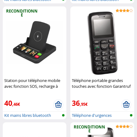
universe...
universe...
RECONDITIONN
É
Station pour téléphone mobile
Téléphone portable grandes
avec fonction SOS, recharge à
touches avec fonction Garantruf
induction et numérotation
Premium XL-915 V2
Simvalley
rapide (Reco.)
Callstel
Mobile
40
36
,46€
,95€
Kit mains libres bluetooth
Téléphone d'urgences
universe...
RECONDITIONN
É