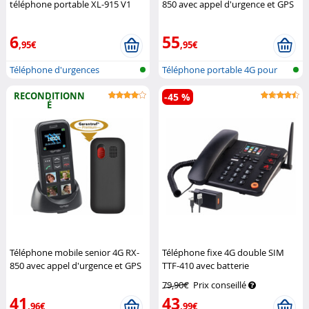
téléphone portable XL-915 V1
850 avec appel d'urgence et GPS
Simvalley Mobile
Simvalley Mobile
6
55
,95€
,95€
Téléphone d'urgences
Téléphone portable 4G pour
seniors...
RECONDITIONN
-45 %
É
Téléphone mobile senior 4G RX-
Téléphone fixe 4G double SIM
850 avec appel d'urgence et GPS
TTF-410 avec batterie
(Reconditionné)
Simvalley Mobile
rechargeable
Simvalley
79,90€
Prix conseillé
Communications
41
43
,96€
,99€