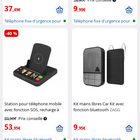
14,90€
Prix conseillé
Communications
37
9
,49€
,99€
Téléphone fixe d'urgence pour
Téléphone fixe d'urgence pour
senio...
senio...
-40 %
Station pour téléphone mobile
Kit mains libres Car Kit avec
avec fonction SOS, recharge à
fonction bluetooth
ZAGG
induction et numérotation
89,90€
Prix conseillé
rapide
Callstel
53
9
,95€
,95€
Kit mains libres bluetooth
Kit mains libres bluetooth