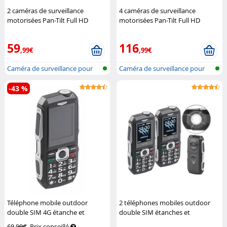
2 caméras de surveillance
4 caméras de surveillance
motorisées Pan-Tilt Full HD
motorisées Pan-Tilt Full HD
connectées avec écran
7Links
connectées avec écran
7Links
59
116
,99€
,99€
Caméra de surveillance pour
Caméra de surveillance pour
réseau...
réseau...
-43 %
Téléphone mobile outdoor
2 téléphones mobiles outdoor
double SIM 4G étanche et
double SIM étanches et
antichoc XT-400
Simvalley Mobile
antichocs XT-400
Simvalley
69,90€
Prix conseillé