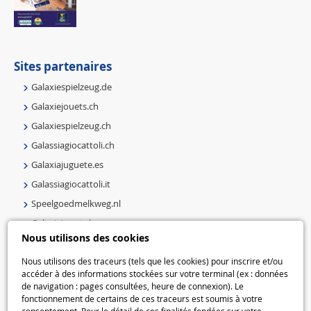
Sites partenaires
Galaxiespielzeug.de
Galaxiejouets.ch
Galaxiespielzeug.ch
Galassiagiocattoli.ch
Galaxiajuguete.es
Galassiagiocattoli.it
Speelgoedmelkweg.nl
Galaxiejouets.be
Nous utilisons des cookies
Galaxiespielzeug.be
Speelgoedmelkweg.be
Nous utilisons des traceurs (tels que les cookies) pour inscrire et/ou
accéder à des informations stockées sur votre terminal (ex : données
Macway.com
de navigation : pages consultées, heure de connexion). Le
fonctionnement de certains de ces traceurs est soumis à votre