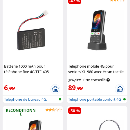
-47 %
Batterie 1000 mAh pour
Téléphone mobile 4G pour
téléphone fixe 4G TTF-405
seniors XL-980 avec écran tactile
Simvalley Communications
Simvalley Mobile
169,90€
Prix conseillé
6
89
,95€
,95€
Téléphone de bureau 4G,
Téléphone portable confort 4G
touche SOS...
avec...
RECONDITIONN
-50 %
É