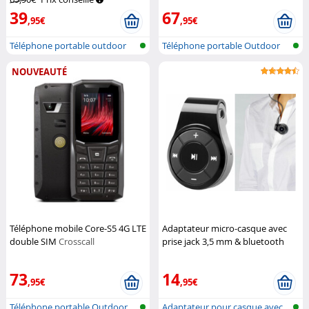
Mobile
39
67
,95€
,95€
Téléphone portable outdoor
Téléphone portable Outdoor
double S...
double S...
NOUVEAUTÉ
Téléphone mobile Core-S5 4G LTE
Adaptateur micro-casque avec
double SIM
Crosscall
prise jack 3,5 mm & bluetooth
Callstel
73
14
,95€
,95€
Téléphone portable Outdoor
Adaptateur pour casque avec