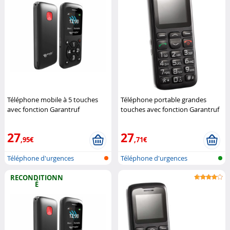
Téléphone mobile à 5 touches
Téléphone portable grandes
avec fonction Garantruf
touches avec fonction Garantruf
Premium RX-800.mp3
Simvalley
Premium XL-915 V2
Mobile
(Reconditionné)
Simvalley Mobile
27
27
,95€
,71€
Téléphone d'urgences
Téléphone d'urgences
RECONDITIONN
É