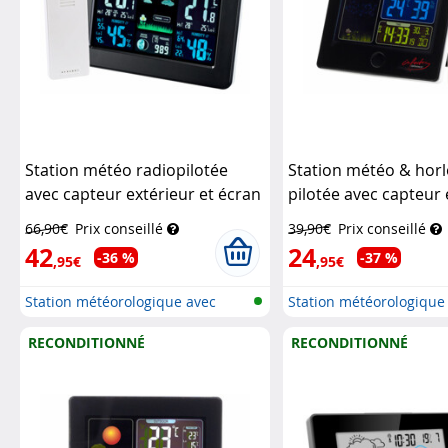
Station météo radiopilotée
Station météo & horl
avec capteur extérieur et écran
pilotée avec capteur 
LED couleur
Infactory
FWS-260 - Noir
Infact
66,90€
Prix conseillé
39,90€
Prix conseillé
42
24
-36 %
-37 %
,95€
,95€
Station météorologique avec
Station météorologique
écran c...
écran c...
RECONDITIONNÉ
RECONDITIONNÉ