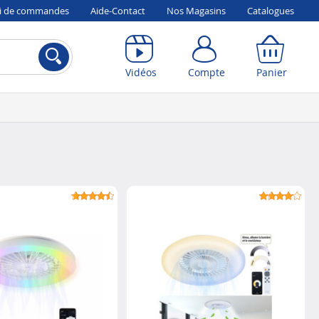
vi de commandes
Aide-Contact
Nos Magasins
Catalogues
Compte
Panier
Vidéos
Compte
Panier