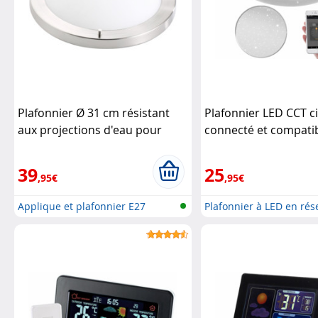
Plafonnier Ø 31 cm résistant
Plafonnier LED CCT ci
aux projections d'eau pour
connecté et compati
ampoule E27
Luminea
commandes vocales 
Luminea Home Contr
39
25
,95€
,95€
Applique et plafonnier E27
Plafonnier à LED en rés
sa...