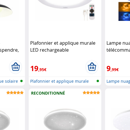
e
Plafonnier et applique murale
Lampe nu
spendre,
LED rechargeable
télécomman
anc neutre
télécommandé avec détecteur
même
Lum
de mouvement
Luminea
19
9
,95€
,99€
e solaire
Plafonnier et applique murale
Lampe nuag
LED a...
changemen.
RECONDITIONNÉ