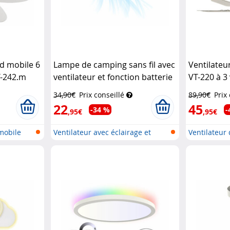
nd mobile 6
Lampe de camping sans fil avec
Ventilateu
T-242.m
ventilateur et fonction batterie
VT-220 à 3
cm
Sichler
d'appoint
Semptec
Sichler Ha
34,90€
Prix conseillé
89,90€
Prix
22
45
-34 %
-
,95€
,95€
mobile
Ventilateur avec éclairage et
Ventilateur
fonct...