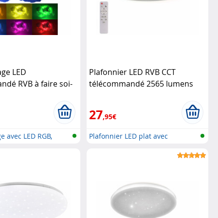
age LED
Plafonnier LED RVB CCT
dé RVB à faire soi-
télécommandé 2565 lumens
inea
avec intensité variable
Luminea
27
,95€
e avec LED RGB,
Plafonnier LED plat avec
..
télécomman...