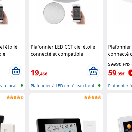
el étoilé
Plafonnier LED CCT ciel étoilé
Plafonnier 
ble
connecté et compatible
connecté 
Ø 34 cm
commandes vocales Ø 34 cm
commandes
99,99€
Prix
ol
(Reconditionné)
Luminea Home
Luminea H
19
59
-
,46€
,95€
Control
eau local
Plafonnier à LED en réseau local
Plafonnier 
sa...
sa...