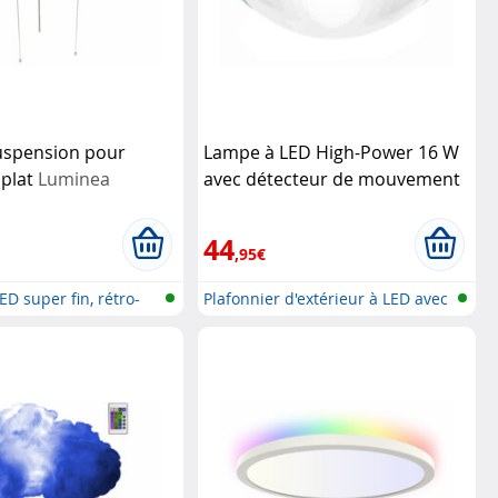
uspension pour
Lampe à LED High-Power 16 W
 plat
Luminea
avec détecteur de mouvement
Luminea
44
,95€
ED super fin, rétro-
Plafonnier d'extérieur à LED avec
d...