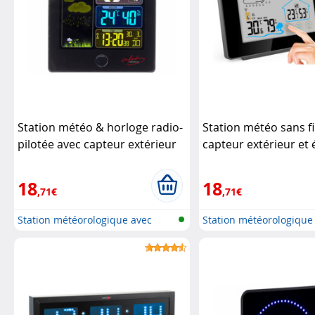
Station météo & horloge radio-
Station météo sans fi
pilotée avec capteur extérieur
capteur extérieur et
FWS-260 - Noir (Reconditionné)
tactile couleur FWS-
Infactory
Infactory
18
18
,71€
,71€
Station météorologique avec
Station météorologique
écran c...
écran c...