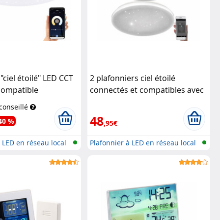
"ciel étoilé" LED CCT
2 plafonniers ciel étoilé
compatible
connectés et compatibles avec
 vocales Ø 48 cm
Alexa & Google Assistant
 conseillé
ome Control
Luminea Home Control
48
40 %
,95€
à LED en réseau local
Plafonnier à LED en réseau local
sa...