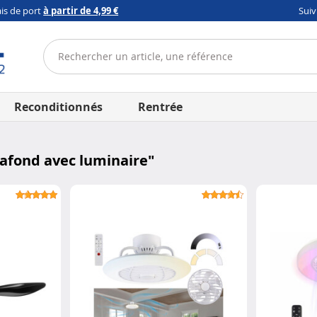
ais de port
à partir de 4,99 €
Sui
Reconditionnés
Rentrée
lafond avec luminaire
"