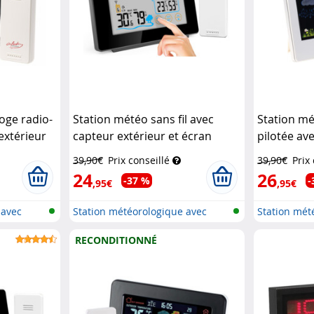
oge radio-
Station météo sans fil avec
Station mé
extérieur
capteur extérieur et écran
pilotée av
ory
tactile couleur FWS-265
FWS-260 -
39,90€
Prix conseillé
39,90€
Prix
Infactory
24
26
-37 %
-
,95€
,95€
 avec
Station météorologique avec
Station mét
écran c...
écran c...
RECONDITIONNÉ