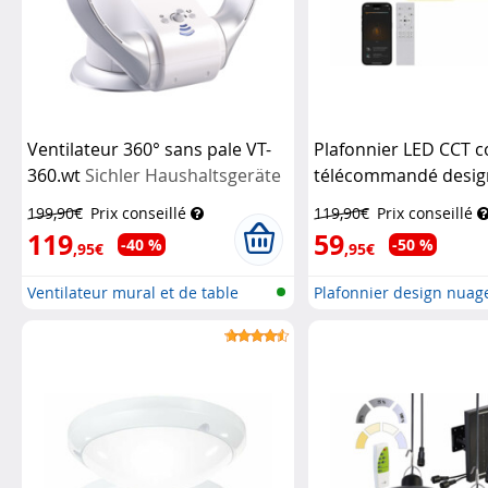
Ventilateur 360° sans pale VT-
Plafonnier LED CCT c
360.wt
Sichler Haushaltsgeräte
télécommandé desig
Luminea Home Contr
199,90€
Prix conseillé
119,90€
Prix conseillé
119
59
-40 %
-50 %
,95€
,95€
Ventilateur mural et de table
Plafonnier design nuag
sans...
CC...