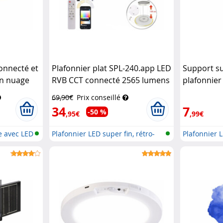
onnecté et
Plafonnier plat SPL-240.app LED
Support s
n nuage
RVB CCT connecté 2565 lumens
plafonnier
ol
avec intensité variable
Luminea
69,90€
Prix conseillé
Home Control
34
7
-50 %
,95€
,99€
e avec LED
Plafonnier LED super fin, rétro-
Plafonnier L
écl...
écl...