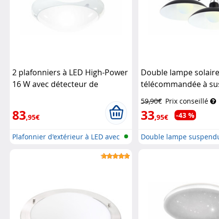
2 plafonniers à LED High-Power
Double lampe solair
16 W avec détecteur de
télécommandée à su
mouvement
Luminea
LED blanc chaud / bl
59,90€
Prix conseillé
Lunartec
83
33
-43 %
,95€
,95€
Plafonnier d'extérieur à LED avec
Double lampe suspendu
d...
à LE...