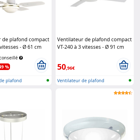
r de plafond compact
Ventilateur de plafond compact
 vitesses - Ø 61 cm
VT-240 à 3 vitesses - Ø 91 cm
ushaltsgeräte
(Reconditionné)
Sichler
 conseillé
Haushaltsgeräte
50
49 %
,96€
 de plafond
Ventilateur de plafond