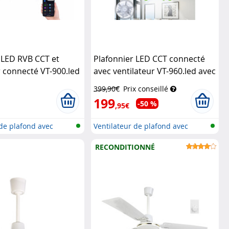
 LED RVB CCT et
Plafonnier LED CCT connecté
r connecté VT-900.led
avec ventilateur VT-960.led avec
andes vocales
commandes vocales
Sichler
399,90€
Prix conseillé
ushaltsgeräte
Haushaltsgeräte
199
-50 %
,95€
 de plafond avec
Ventilateur de plafond avec
lampe L...
RECONDITIONNÉ