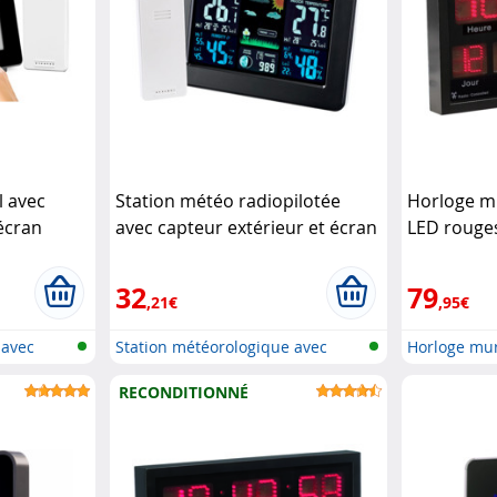
l avec
Station météo radiopilotée
Horloge mu
 écran
avec capteur extérieur et écran
LED roug
265
LED couleur (Reconditionné)
Infactory
32
79
,21€
,95€
 avec
Station météorologique avec
Horloge mur
écran c...
LED a...
RECONDITIONNÉ