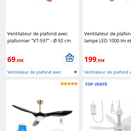
Ventilateur de plafond avec
Ventilateur de plafo
plafonnier "VT-597" - Ø 92 cm
lampe LED 1000 lm e
Sichler Haushaltsgeräte
silencieux
Sichler
Haushaltsgeräte
69
199
,95€
,95€
Ventilateur de plafond avec
Ventilateur de plafond 
luminai...
lampe L...
TOP VENTE