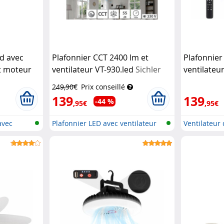
nd avec
Plafonnier CCT 2400 lm et
Plafonnier
t moteur
ventilateur VT-930.led
Sichler
ventilateu
Haushaltsgeräte
avec comm
249,90€
Prix conseillé
Sichler Ha
139
139
-44 %
,95€
,95€
avec
Plafonnier LED avec ventilateur
Ventilateur
et...
lampe L...