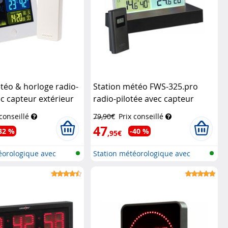
téo & horloge radio-
Station météo FWS-325.pro
ec capteur extérieur
radio-pilotée avec capteur
 Blanc
Infactory
extérieur
Infactory
 conseillé
79,90€
Prix conseillé
47
32 %
-40 %
,95€
éorologique avec
Station météorologique avec
écran c...