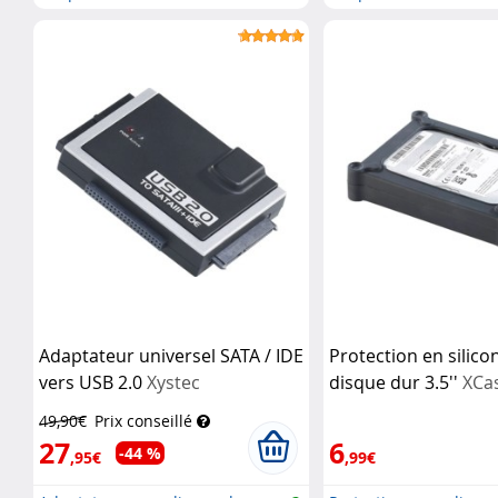
Adaptateur universel SATA / IDE
Protection en silic
vers USB 2.0
Xystec
disque dur 3.5''
XCa
49,90€
Prix conseillé
27
6
-44 %
,95€
,99€