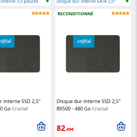
 interne 3,5 pouces
Disque dur interne SATA 2,5''
RECONDITIONNÉ
r interne SSD 2,5"
Disque dur interne SSD 2,5"
40 Go
Crucial
BX500 - 480 Go
Crucial
82
,49€