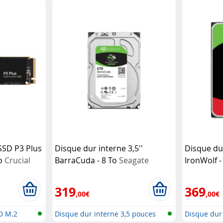
SSD P3 Plus
Disque dur interne 3,5''
Disque dur
To
Crucial
BarraCuda - 8 To
Seagate
IronWolf -
319
369
,00€
,00€
D M.2
Disque dur interne 3,5 pouces
Disque dur