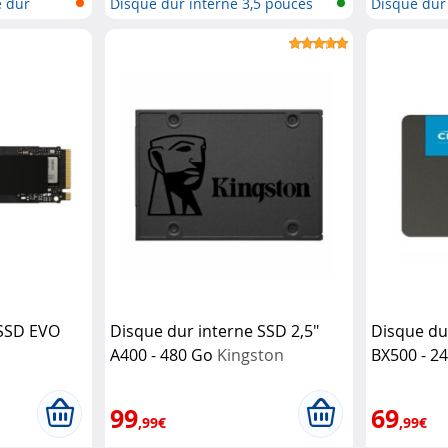
e dur
Disque dur interne 3,5 pouces
Disque dur
 SSD EVO
Disque dur interne SSD 2,5"
Disque du
A400 - 480 Go
Kingston
BX500 - 2
msung
Technology
99
69
,99€
,99€