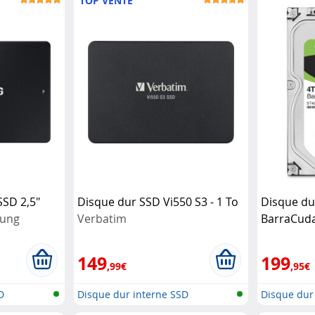
TOP VENTE
SSD 2,5"
Disque dur SSD Vi550 S3 - 1 To
Disque dur
ung
Verbatim
BarraCuda
149
199
,99€
,95€
D
Disque dur interne SSD
Disque dur