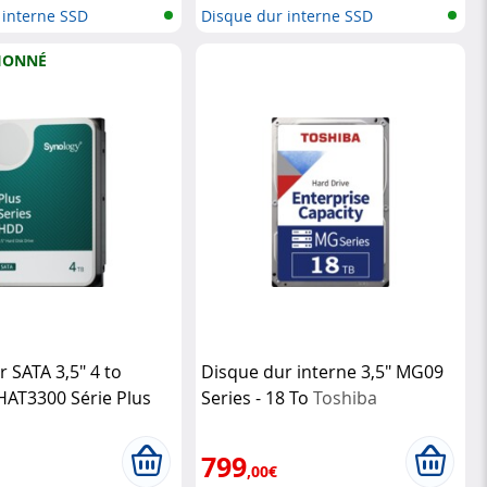
 interne SSD
Disque dur interne SSD
IONNÉ
 SATA 3,5" 4 to
Disque dur interne 3,5" MG09
HAT3300 Série Plus
Series - 18 To
Toshiba
ionné)
Synology
799
,00€