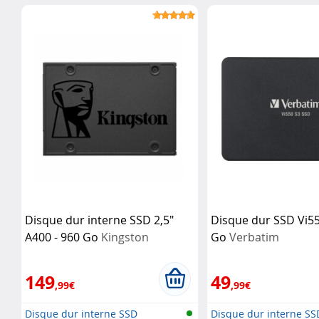
NVMe
Disque dur interne SSD 2,5"
Disque dur SSD Vi55
A400 - 960 Go
Kingston
Go
Verbatim
Technology
149
49
,99€
,99€
Disque dur interne SSD
Disque dur interne SS