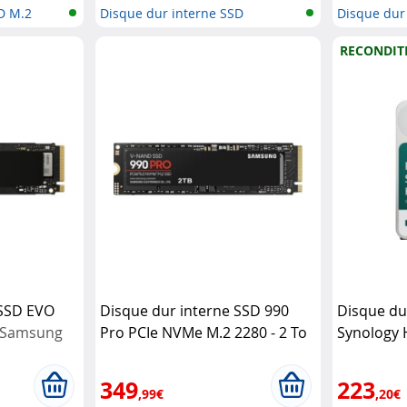
D M.2
Disque dur interne SSD
Disque dur
RECONDIT
 SSD EVO
Disque dur interne SSD 990
Disque dur
Samsung
Pro PCIe NVMe M.2 2280 - 2 To
Synology 
Samsung
(Recondit
349
223
,99€
,20€