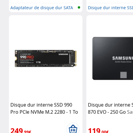
Adaptateur de disque dur SATA
Disque dur interne SS
avec...
NVMe
Disque dur interne SSD 990
Disque dur interne 
Pro PCIe NVMe M.2 2280 - 1 To
870 EVO - 250 Go
S
Samsung
249
119
,99€
,00€