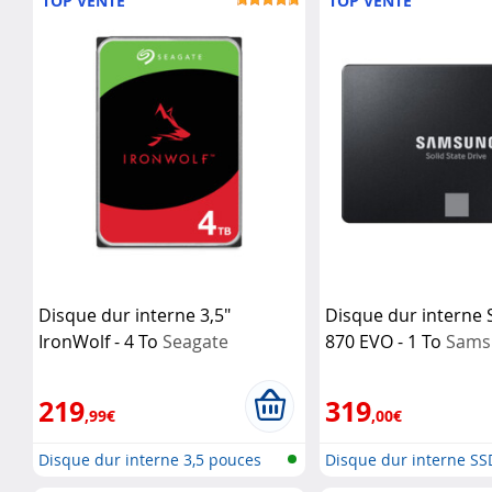
TOP VENTE
TOP VENTE
Disque dur interne 3,5"
Disque dur interne 
IronWolf - 4 To
Seagate
870 EVO - 1 To
Sams
219
319
,99€
,00€
Disque dur interne 3,5 pouces
Disque dur interne SS