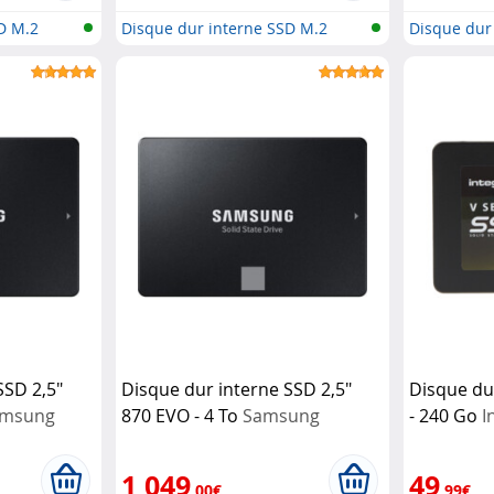
D M.2
Disque dur interne SSD M.2
Disque dur
NVMe
SSD 2,5"
Disque dur interne SSD 2,5"
Disque du
amsung
870 EVO - 4 To
Samsung
- 240 Go
I
1 049
49
,00€
,99€