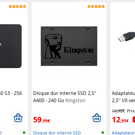
0 S3 - 256
Disque dur interne SSD 2,5"
Adaptateu
A400 - 240 Go
Kingston
2,5'' I/II 
Technology
19,90€
Prix
59
12
,99€
,95€
D
Disque dur interne SSD
Adaptateur