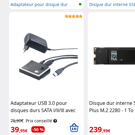
Adaptateur pour disque dur
Disque dur interne SS
SATA
NVMe
Adaptateur USB 3.0 pour
Disque dur interne
disques durs SATA I/II/III avec
Plus M.2 2280 - 1 To
fonction clonage
Xystec
79,90€
Prix conseillé
39
239
-50 %
,95€
,99€