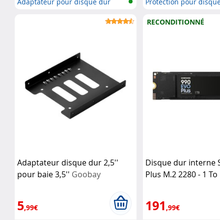
Adaptateur pour disque dur
Protection pour disqu
SATA
RECONDITIONNÉ
Adaptateur disque dur 2,5''
Disque dur interne
pour baie 3,5''
Goobay
Plus M.2 2280 - 1 To
(Reconditionné)
Sa
5
191
,99€
,99€