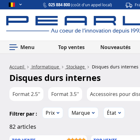
025 884 800
(coût d'un appel local)
Fr
Menu
Top ventes
Nouveautés
Accueil
Informatique
Stockage
Disques durs internes
Disques durs internes
Format 2.5''
Format 3.5''
Accessoires pour dis
Prix
Marque
État
Filtrer par :
82 articles