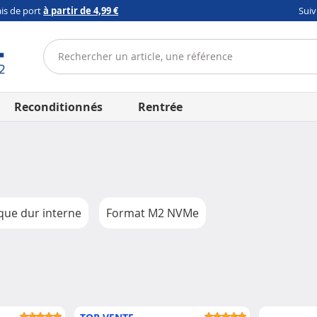
ais de port
à partir de 4,99 €
Sui
Reconditionnés
Rentrée
que dur interne
Format M2 NVMe