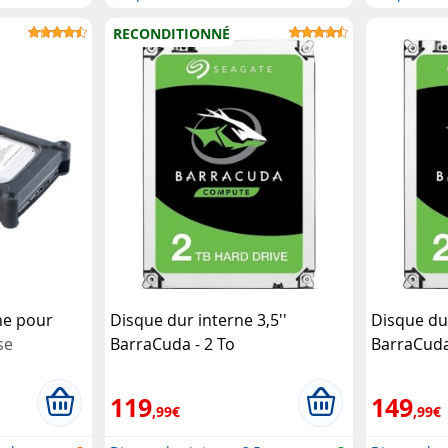
SATA
RECONDITIONNÉ
one pour
Disque dur interne 3,5''
Disque dur
se
BarraCuda - 2 To
BarraCuda
(reconditionné)
Seagate
119
149
,99€
,99€