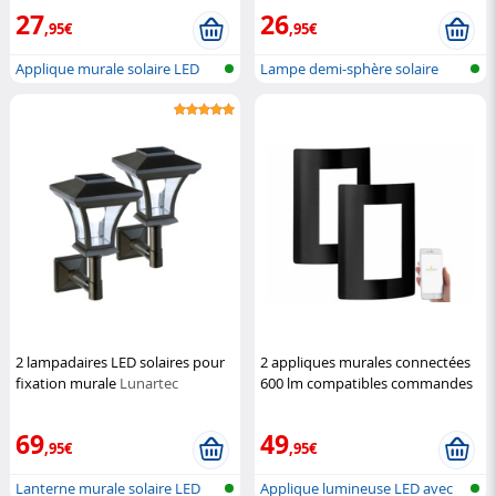
27
26
,95€
,95€
Applique murale solaire LED
Lampe demi-sphère solaire
avec fo...
2 lampadaires LED solaires pour
2 appliques murales connectées
fixation murale
Lunartec
600 lm compatibles commandes
vocales - noir
Luminea
69
49
,95€
,95€
Lanterne murale solaire LED
Applique lumineuse LED avec