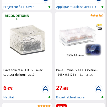
Projecteur à LED avec
Applique murale solaire LED
détecteur de...
avec fo...
RECONDITIONN
É
Pavé solaire à LED RVB avec
Pavé lumineux à LED solaire -
capteur de luminosité
19,5 X 9,8 X 6 cm
Lunartec
(Reconditionné)
Lunartec
6
27
,97€
,95€
Habitat
Encastrable et mural
-50 %