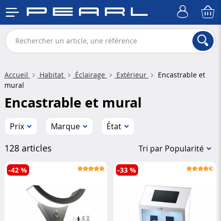
Accueil
Habitat
Éclairage
Extérieur
Encastrable et
mural
Encastrable et mural
Prix
Marque
État
128 articles
Tri par Popularité
-42 %
-33 %