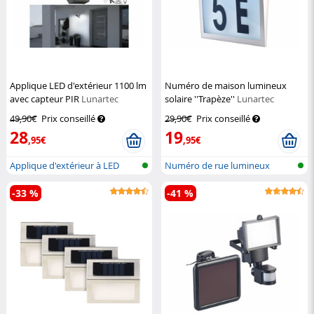
Applique LED d'extérieur 1100 lm
Numéro de maison lumineux
avec capteur PIR
Lunartec
solaire ''Trapèze''
Lunartec
49,90€
Prix conseillé
29,90€
Prix conseillé
28
19
,95€
,95€
Applique d'extérieur à LED
Numéro de rue lumineux
avec dét...
solaire
-33 %
-41 %