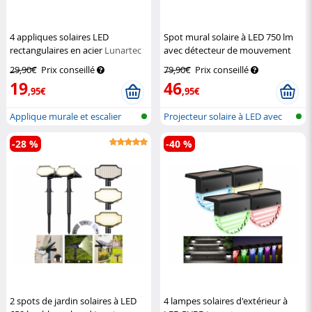
4 appliques solaires LED
Spot mural solaire à LED 750 lm
rectangulaires en acier
Lunartec
avec détecteur de mouvement
Luminea
29,90€
Prix conseillé
79,90€
Prix conseillé
19
46
,95€
,95€
Applique murale et escalier
Projecteur solaire à LED avec
solaire...
détec...
-28 %
-40 %
2 spots de jardin solaires à LED
4 lampes solaires d'extérieur à