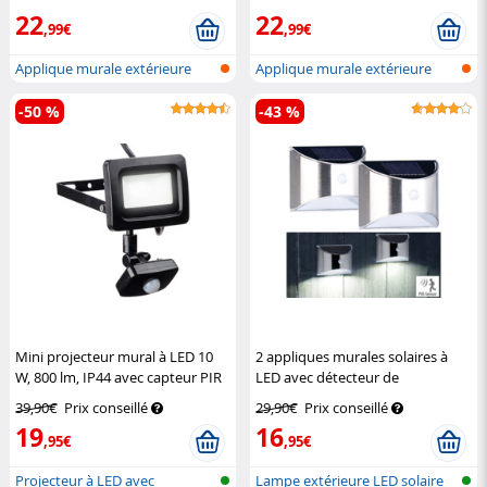
Lunartec
Lunartec
22
22
,99€
,99€
Applique murale extérieure
Applique murale extérieure
avec dou...
avec dou...
-50 %
-43 %
Mini projecteur mural à LED 10
2 appliques murales solaires à
W, 800 lm, IP44 avec capteur PIR
LED avec détecteur de
Luminea
mouvement WL-130.solar
39,90€
Prix conseillé
29,90€
Prix conseillé
Lunartec
19
16
,95€
,95€
Projecteur à LED avec
Lampe extérieure LED solaire