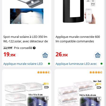
Spot mural solaire à LED 350 lm
Applique murale connectée 600
WL-122.solar, avec détecteur de
lm compatible commandes
mouvement
Lunartec
vocales - noir
Luminea
33,90€
Prix conseillé
19
26
,95€
,95€
Applique murale solaire LED
Applique lumineuse LED avec
avec fo...
réseau...