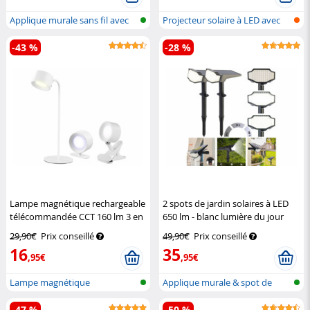
Applique murale sans fil avec
Projecteur solaire à LED avec
détec...
détec...
-43 %
-28 %
Lampe magnétique rechargeable
2 spots de jardin solaires à LED
télécommandée CCT 160 lm 3 en
650 lm - blanc lumière du jour
1
Lunartec
Luminea
29,90€
Prix conseillé
49,90€
Prix conseillé
16
35
,95€
,95€
Lampe magnétique
Applique murale & spot de
rechargeable 3 en...
jardin LE...
-47 %
-50 %