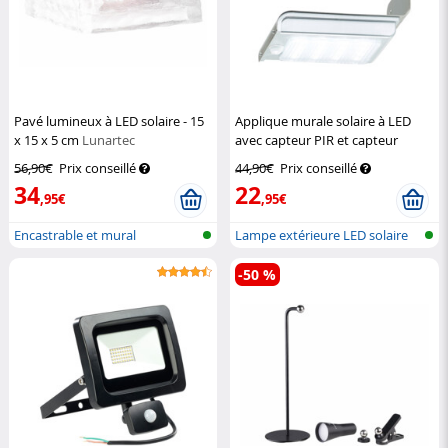
Pavé lumineux à LED solaire - 15
Applique murale solaire à LED
x 15 x 5 cm
Lunartec
avec capteur PIR et capteur
d'obscurité - Deluxe
Luminea
56,90€
Prix conseillé
44,90€
Prix conseillé
34
22
,95€
,95€
Encastrable et mural
Lampe extérieure LED solaire
avec c...
-50 %