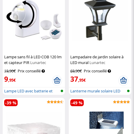
Lampe sans fil à LED COB 120 lm
Lampadaire de jardin solaire à
et capteur PIR
Lunartec
LED mural
Lunartec
19,90€
Prix conseillé
69,90€
Prix conseillé
9
37
,95€
,95€
Lampe LED avec batterie et
Lanterne murale solaire LED
détecteu...
pour l'...
-39 %
-49 %