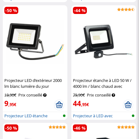
détecteur de...
avec c...
-50 %
-44 %
Projecteur LED d’extérieur 2000
Projecteur étanche à LED 50 W /
lm blanc lumière du jour
4000 lm / blanc chaud avec
Luminea
capteur
Luminea
19,90€
Prix conseillé
79,90€
Prix conseillé
9
44
,95€
,95€
Projecteur LED étanche
Projecteur à LED avec
(lumière du...
détecteur de...
-50 %
-46 %