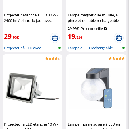
Projecteur étanche à LED 30 W /
Lampe magnétique murale, à
2400 lm / blanc du jour avec
pince et de table rechargeable -
capteur
Luminea
coloris noir
Lunartec
39,90€
Prix conseillé
29
19
,95€
,95€
Projecteur à LED avec
Lampe à LED rechargeable
détecteur de...
4en1
Projecteur à LED étanche 10 W -
Lampe murale solaire à LED en