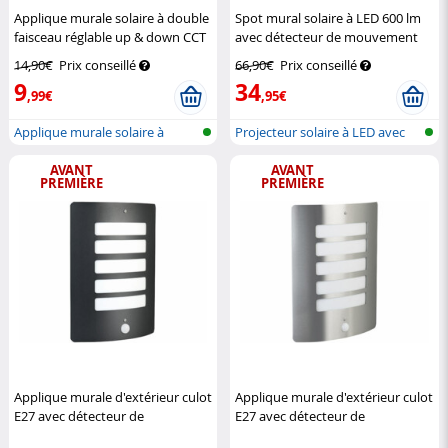
Applique murale solaire à double
Spot mural solaire à LED 600 lm
faisceau réglable up & down CCT
avec détecteur de mouvement
25lm
Lunartec
Luminea
14,90€
Prix conseillé
66,90€
Prix conseillé
9
34
,99€
,95€
Applique murale solaire à
Projecteur solaire à LED avec
accumulat...
détec...
AVANT
AVANT
PREMIÈRE
PREMIÈRE
Applique murale d'extérieur culot
Applique murale d'extérieur culot
E27 avec détecteur de
E27 avec détecteur de
mouvement – coloris anthracite
mouvement - coloris argent