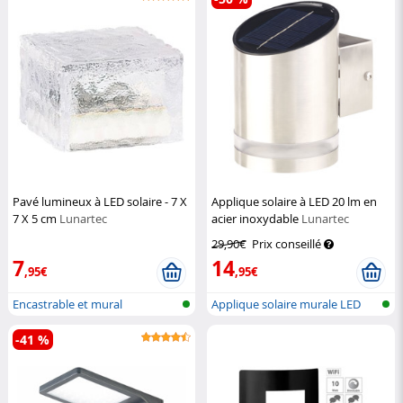
Pavé lumineux à LED solaire - 7 X
Applique solaire à LED 20 lm en
7 X 5 cm
Lunartec
acier inoxydable
Lunartec
29,90€
Prix conseillé
7
14
,95€
,95€
Encastrable et mural
Applique solaire murale LED
pour l'...
-41 %