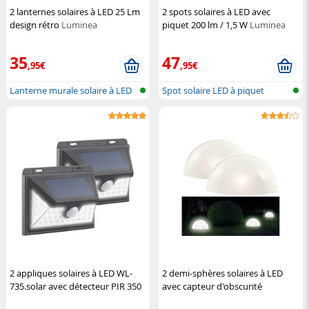
2 lanternes solaires à LED 25 Lm
2 spots solaires à LED avec
design rétro
Luminea
piquet 200 lm / 1,5 W
Luminea
35
47
,95€
,95€
Lanterne murale solaire à LED
Spot solaire LED à piquet
avec...
2 appliques solaires à LED WL-
2 demi-sphères solaires à LED
735.solar avec détecteur PIR 350
avec capteur d'obscurité
lm / 7,2 W
Luminea
Lunartec