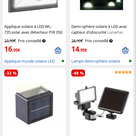
Applique solaire à LED WL-
Demi-sphère solaire à LED avec
735.solar avec détecteur PIR 350
capteur d'obscurité
Lunartec
lm / 7,2 W
Luminea
33,90€
Prix conseillé
26,90€
Prix conseillé
16
14
,95€
,95€
Applique murale solaire LED
Lampe demi-sphère solaire
avec fo...
-33 %
-48 %