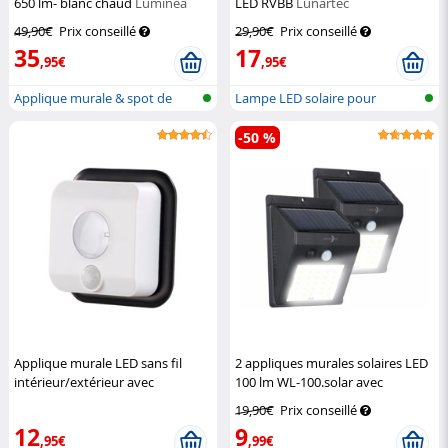
650 lm- blanc chaud
Luminea
LED RVBB
Lunartec
49,90€
Prix conseillé
29,90€
Prix conseillé
35
17
,95€
,95€
Applique murale & spot de
Lampe LED solaire pour
jardin LE...
l'éclairage...
-50 %
Applique murale LED sans fil
2 appliques murales solaires LED
intérieur/extérieur avec
100 lm WL-100.solar avec
détecteur de mouvement
Pearl
détecteur de mouvement
19,90€
Prix conseillé
Lunartec
12
9
,95€
,99€