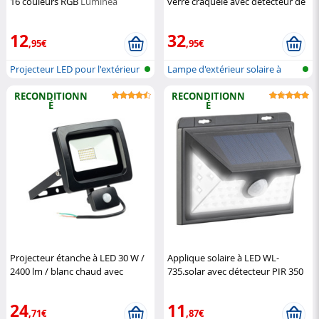
16 couleurs RGB
Luminea
verre craquelé avec détecteur de
mouvement
Luminea
12
32
,95€
,95€
Projecteur LED pour l'extérieur
Lampe d'extérieur solaire à
(RV...
LED ave...
RECONDITIONN
RECONDITIONN
É
É
Projecteur étanche à LED 30 W /
Applique solaire à LED WL-
2400 lm / blanc chaud avec
735.solar avec détecteur PIR 350
capteur (Reconditionné)
lm / 7,2 W (Reconditionné)
Luminea
Luminea
24
11
,71€
,87€