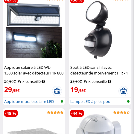
Applique solaire à LED WL-
Spot à LED sans fil avec
1380.solar avec détecteur PIR 800
détecteur de mouvement PIR - 1
lm / 13,2 W
Luminea
W - 80 lm
Luminea
56,90€
Prix conseillé
39,90€
Prix conseillé
29
19
,95€
,95€
Applique murale solaire LED
Lampe LED à piles pour
avec fo...
l'extérieur...
-48 %
-44 %