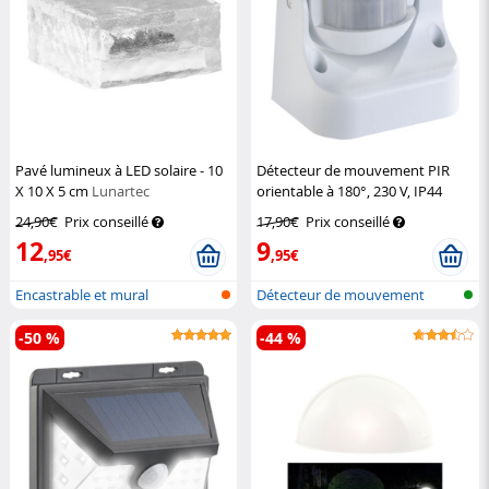
Pavé lumineux à LED solaire - 10
Détecteur de mouvement PIR
X 10 X 5 cm
Lunartec
orientable à 180°, 230 V, IP44
Revolt
24,90€
Prix conseillé
17,90€
Prix conseillé
12
9
,95€
,95€
Encastrable et mural
Détecteur de mouvement
pour usage i...
-50 %
-44 %