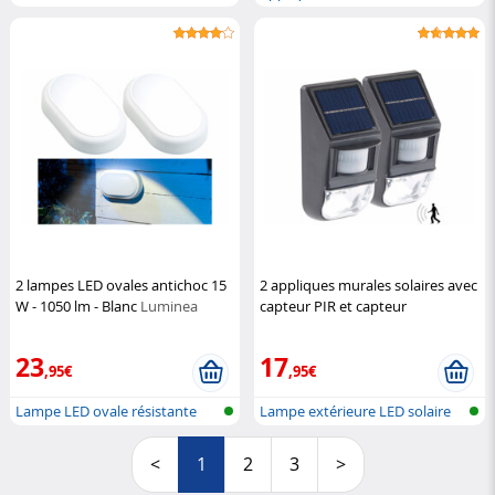
pour l'...
réseau...
2 lampes LED ovales antichoc 15
2 appliques murales solaires avec
W - 1050 lm - Blanc
Luminea
capteur PIR et capteur
d'obscurité
Lunartec
23
17
,95€
,95€
Lampe LED ovale résistante
Lampe extérieure LED solaire
aux choc...
avec c...
<
1
2
3
>