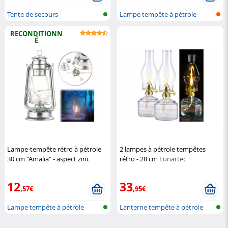
Tente de secours
Lampe tempête à pétrole
RECONDITIONN
É
Lampe-tempête rétro à pétrole
2 lampes à pétrole tempêtes
30 cm "Amalia" - aspect zinc
rétro - 28 cm
Lunartec
(Reconditionné)
Lunartec
12
33
,57€
,95€
Lampe tempête à pétrole
Lanterne tempête à pétrole
design v...