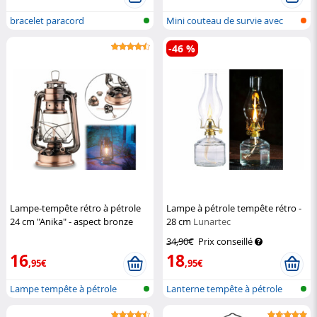
bracelet paracord
Mini couteau de survie avec
étui de...
-46 %
Lampe-tempête rétro à pétrole
Lampe à pétrole tempête rétro -
24 cm "Anika" - aspect bronze
28 cm
Lunartec
Lunartec
34,90€
Prix conseillé
16
18
,95€
,95€
Lampe tempête à pétrole
Lanterne tempête à pétrole
design v...