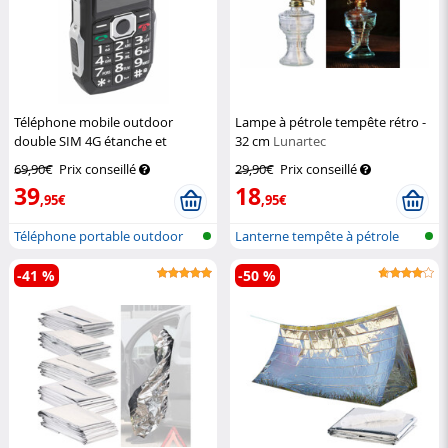
Téléphone mobile outdoor
Lampe à pétrole tempête rétro -
double SIM 4G étanche et
32 cm
Lunartec
antichoc XT-400
Simvalley Mobile
69,90€
Prix conseillé
29,90€
Prix conseillé
39
18
,95€
,95€
Téléphone portable outdoor
Lanterne tempête à pétrole
double S...
design v...
-41 %
-50 %