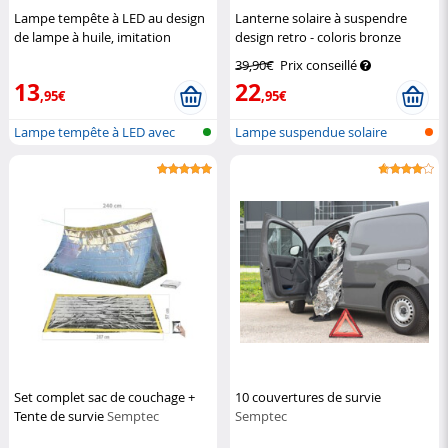
Lampe tempête à LED au design
Lanterne solaire à suspendre
de lampe à huile, imitation
design retro - coloris bronze
flamme - Argent
Lunartec
Lunartec
39,90€
Prix conseillé
13
22
,95€
,95€
Lampe tempête à LED avec
Lampe suspendue solaire
flamme en...
décorative...
Set complet sac de couchage +
10 couvertures de survie
Tente de survie
Semptec
Semptec