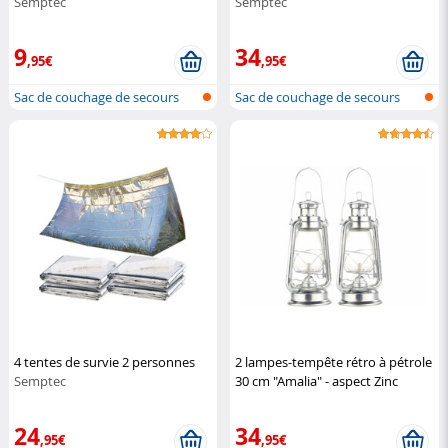
Semptec
Semptec
9
34
,95€
,95€
Sac de couchage de secours
Sac de couchage de secours
4 tentes de survie 2 personnes
2 lampes-tempête rétro à pétrole
Semptec
30 cm "Amalia" - aspect Zinc
Lunartec
24
34
,95€
,95€