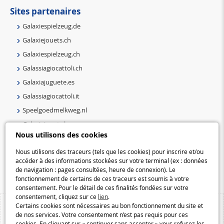
Sites partenaires
Galaxiespielzeug.de
Galaxiejouets.ch
Galaxiespielzeug.ch
Galassiagiocattoli.ch
Galaxiajuguete.es
Galassiagiocattoli.it
Speelgoedmelkweg.nl
Galaxiejouets.be
Nous utilisons des cookies
Galaxiespielzeug.be
Nous utilisons des traceurs (tels que les cookies) pour inscrire et/ou
Speelgoedmelkweg.be
accéder à des informations stockées sur votre terminal (ex : données
Macway.com
de navigation : pages consultées, heure de connexion). Le
fonctionnement de certains de ces traceurs est soumis à votre
consentement. Pour le détail de ces finalités fondées sur votre
consentement, cliquez sur ce
lien
.
Certains cookies sont nécessaires au bon fonctionnement du site et
de nos services. Votre consentement n’est pas requis pour ces
cookies. En cliquant sur « continuer sans accepter » vous refusez les