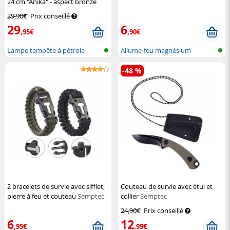
24 cm "Anika" - aspect bronze
Lunartec
39,90€
Prix conseillé
29
6
,95€
,90€
Lampe tempête à pétrole
Allume-feu magnésium
-48 %
2 bracelets de survie avec sifflet,
Couteau de survie avec étui et
pierre à feu et couteau
Semptec
collier
Semptec
24,90€
Prix conseillé
6
12
,95€
,99€