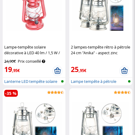
Lampe-tempête solaire
2 lampes-tempête rétro à pétrole
décorative à LED 40 lm / 1,5 W /
24 cm "Anika" - aspect zinc
23 cm
Lunartec
Lunartec
34,90€
Prix conseillé
19
25
,95€
,95€
Lanterne LED tempête solaire
Lampe tempête à pétrole
-35 %