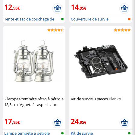
12
14
,95€
,95€
Tente et sac de couchage de
Couverture de survie
secours
2 lampes-tempête rétro à pétrole
Kit de survie 9 pièces
Blanko
18,5 cm "Agneta" - aspect zinc
Lunartec
17
24
,95€
,95€
Lampe tempête à pétrole
Kit de survie