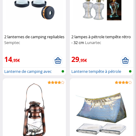
2 lanternes de camping repliables
2 lampes à pétrole tempête rétro
Semptec
- 32 cm
Lunartec
14
29
,95€
,95€
Lanterne de camping avec
Lanterne tempête à pétrole
fonction S...
design v...