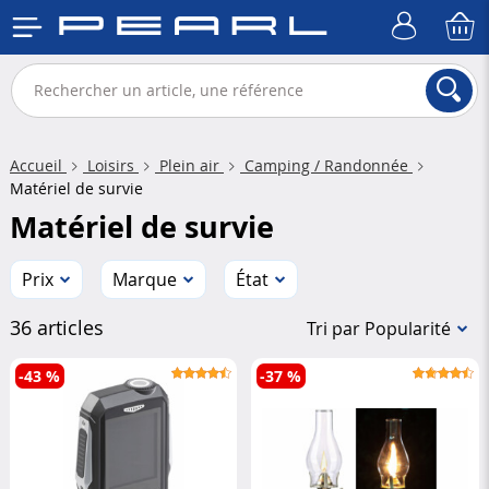
Accueil
Loisirs
Plein air
Camping / Randonnée
Matériel de survie
Matériel de survie
Prix
Marque
État
36 articles
Tri par Popularité
-43 %
-37 %