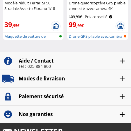
Modèle réduit Ferrari SF90
Drone quadricoptère GPS pliable
Stradale Assetto Fiorano 1:18
connecté avec caméra 4K
BBUGARO
Simulus
199,90€
Prix conseillé
39
99
,95€
,99€
Maquette de voiture de
Drone GPS pliable avec caméra
collection
4K et..
Aide / Contact
Tél : 025 884 800
Modes de livraison
Paiement sécurisé
Nos garanties