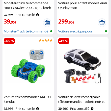
Monster-truck télécommandé
Voiture pour enfant modèle Audi
"Rock Crawler" 2,4 GHz, 12 km/h
Q5 Playtastic
Simulus
79,90€
Prix conseillé
39
299
,95€
,90€
Monster-Truck télécommandé
Voiture électrique pour
enfants ave..
-46 %
-42 %
Voiture télécommandée RRC-30
Voiture de drift rechargeable
Simulus
télécommandée - coloris noir et
blanc Simulus
36,90€
Prix conseillé
39,90€
Prix conseillé