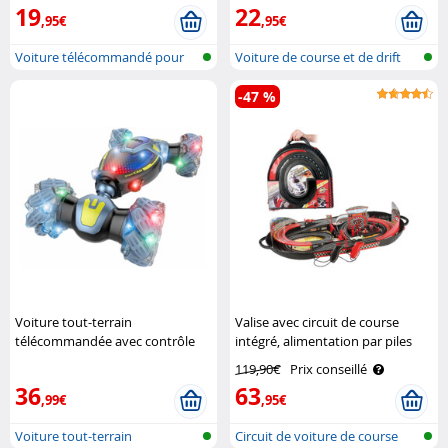
19
22
,95€
,95€
Voiture télécommandé pour
Voiture de course et de drift
cascade
téléc..
-47 %
Voiture tout-terrain
Valise avec circuit de course
télécommandée avec contrôle
intégré, alimentation par piles
gestuel Simulus
Playtastic
119,90€
Prix conseillé
36
63
,99€
,95€
Voiture tout-terrain
Circuit de voiture de course