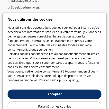
Galassiagiocattoli.it
Speelgoedmelkweg.nl
Galaxiejouets.be
Nous utilisons des cookies
Galaxiespielzeug.be
Nous utilisons des traceurs (tels que les cookies) pour inscrire et/ou
Speelgoedmelkweg.be
accéder à des informations stockées sur votre terminal (ex : données
Macway.com
de navigation : pages consultées, heure de connexion). Le
fonctionnement de certains de ces traceurs est soumis à votre
consentement. Pour le détail de ces finalités fondées sur votre
consentement, cliquez sur ce
lien
.
Certains cookies sont nécessaires au bon fonctionnement du site et
de nos services. Votre consentement n’est pas requis pour ces
cookies. En cliquant sur « continuer sans accepter » vous refusez les
cookies soumis à votre consentement.
Vous pouvez retirer votre consentement à tout moment en cliquant
sur le lien accessible dans notre politique de protection de vos
données personnelles. Pour en savoir plus, cliquez
ici
.
Accepter
Paramétrer les cookies