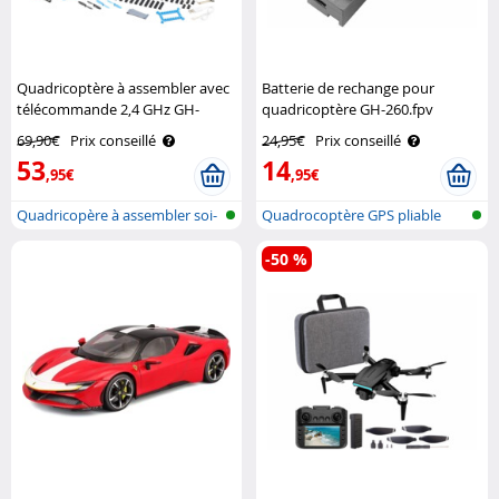
Quadricoptère à assembler avec
Batterie de rechange pour
télécommande 2,4 GHz GH-
quadricoptère GH-260.fpv
40.sbs Simulus
Simulus
69,90€
Prix conseillé
24,95€
Prix conseillé
53
14
,95€
,95€
Quadricopère à assembler soi-
Quadrocoptère GPS pliable
même
avec camé..
-50 %