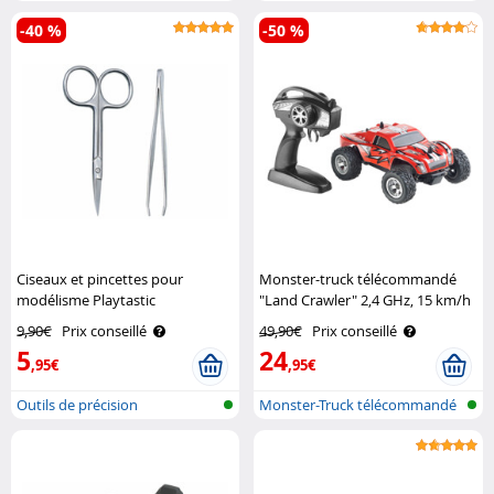
télécommandée ..
transp..
-40 %
-50 %
Ciseaux et pincettes pour
Monster-truck télécommandé
modélisme Playtastic
"Land Crawler" 2,4 GHz, 15 km/h
Simulus
9,90€
Prix conseillé
49,90€
Prix conseillé
5
24
,95€
,95€
Outils de précision
Monster-Truck télécommandé