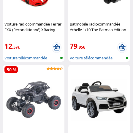
Voiture radiocommandée Ferrari
Batmobile radiocommandée
FXX (Reconditionné) XRacing
échelle 1/10 The Batman édition
limitée Hot Wheels
12
79
,57€
,95€
Voiture télécommandée
Voiture télécommandée
-50 %