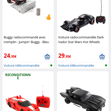
Buggy radiocommandé avec
Voiture radiocommandée Dark
tremplin - Jumpin' Buggy - Bleu
Vador Star Wars Hot Wheels
ou Rouge MGM Jouets
24
29
,95€
,95€
Voiture télécommandée
Voiture télécommandée
RECONDITIONN
É