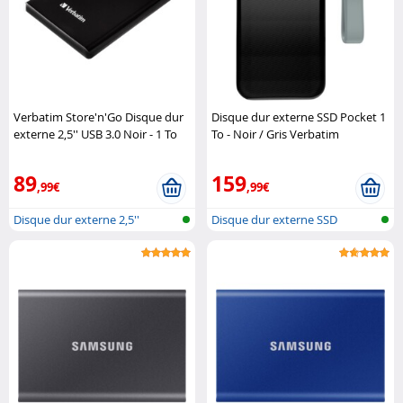
Verbatim Store'n'Go Disque dur
Disque dur externe SSD Pocket 1
externe 2,5'' USB 3.0 Noir - 1 To
To - Noir / Gris Verbatim
Verbatim
89
159
,99€
,99€
Disque dur externe 2,5''
Disque dur externe SSD