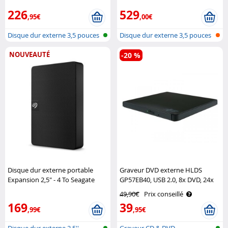
226
529
,95€
,00€
Disque dur externe 3,5 pouces
Disque dur externe 3,5 pouces
NOUVEAUTÉ
-20 %
Disque dur externe portable
Graveur DVD externe HLDS
Expansion 2,5" - 4 To Seagate
GP57EB40, USB 2.0, 8x DVD, 24x
CD, noir LG
49,90€
Prix conseillé
169
39
,99€
,95€
Disque dur externe 2,5''
Graveur CD & DVD