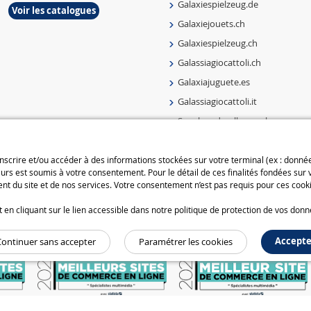
Galaxiespielzeug.de
Voir les catalogues
Galaxiejouets.ch
Galaxiespielzeug.ch
Galassiagiocattoli.ch
Galaxiajuguete.es
Galassiagiocattoli.it
Speelgoedmelkweg.nl
Galaxiejouets.be
Galaxiespielzeug.be
 inscrire et/ou accéder à des informations stockées sur votre terminal (ex : donn
urs est soumis à votre consentement. Pour le détail de ces finalités fondées sur
Speelgoedmelkweg.be
t du site et de nos services. Votre consentement n’est pas requis pour ces cooki
Macway.com
n cliquant sur le lien accessible dans notre politique de protection de vos donn
Accepte
Continuer sans accepter
Paramétrer les cookies