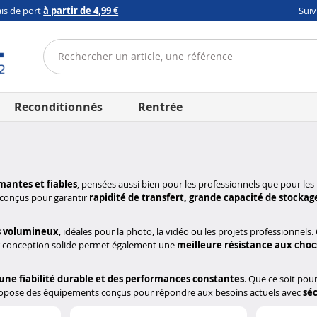
ais de port
à partir de 4,99 €
Sui
Reconditionnés
Rentrée
mantes et fiables
, pensées aussi bien pour les professionnels que pour les 
 conçus pour garantir
rapidité de transfert, grande capacité de stocka
rs volumineux
, idéales pour la photo, la vidéo ou les projets professionnels
eur conception solide permet également une
meilleure résistance aux cho
une fiabilité durable et des performances constantes
. Que ce soit po
ropose des équipements conçus pour répondre aux besoins actuels avec
séc