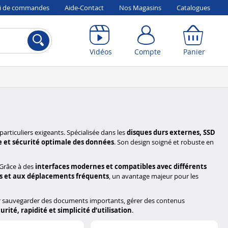
vi de commandes
Aide-Contact
Nos Magasins
Catalogues
Compte
Panier
Vidéos
Compte
Panier
particuliers exigeants. Spécialisée dans les
disques durs externes, SSD
ge et sécurité optimale des données
. Son design soigné et robuste en
. Grâce à des
interfaces modernes et compatibles avec différents
cs et aux déplacements fréquents
, un avantage majeur pour les
ur sauvegarder des documents importants, gérer des contenus
urité, rapidité et simplicité d’utilisation
.