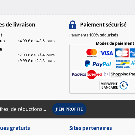
s de livraison
Paiement sécurisé
it
Paiements
100% sécurisés
kup
: 4,99 € de 4 à 5 jours
Modes de paiement
le
: 7,99 € de 3 à 4 jours
: 9,99 € de 2 à 3 jours
fres, de réductions...
ues gratuits
Sites partenaires