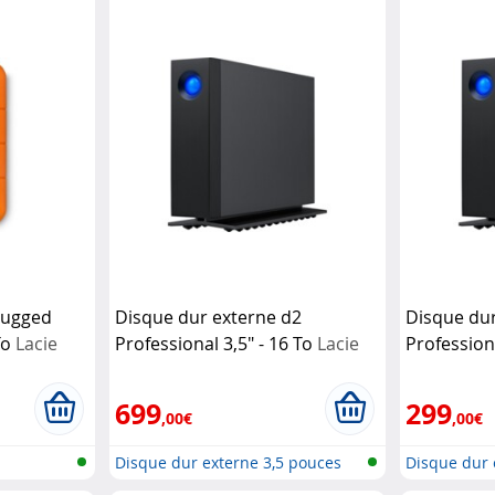
Rugged
Disque dur externe d2
Disque dur
To
Lacie
Professional 3,5" - 16 To
Lacie
Professiona
699
299
,00€
,00€
D
Disque dur externe 3,5 pouces
Disque dur 