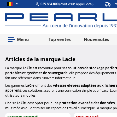
025 884 800
(coût d'un appel local)
Fr
Menu
Top ventes
Nouveautés
Articles de la marque Lacie
La marque
LaCie
est reconnue pour ses
solutions de stockage perfor
portables et systèmes de sauvegarde
, elle propose des équipements
fait une référence dans l’univers informatique.
Les gammes
LaCie
offrent des
vitesses élevées adaptées aux fichie
appareils
, ces solutions assurent une connexion simple et efficace. L
utilisateurs mobiles.
Choisir
LaCie
, c’est opter pour une
protection avancée des données, 
multimédias ou optimiser un espace de travail numérique, la marque p