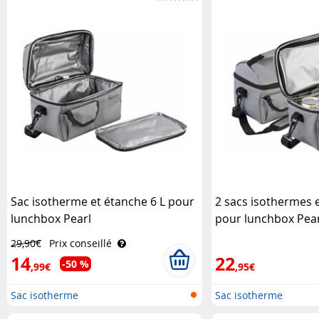
Sac isotherme et étanche 6 L pour
2 sacs isothermes e
lunchbox Pearl
pour lunchbox Pear
29,90€
Prix conseillé
14
22
-50 %
,99€
,95€
Sac isotherme
Sac isotherme