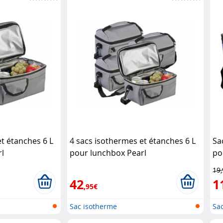
t étanches 6 L
4 sacs isothermes et étanches 6 L
Sa
l
pour lunchbox Pearl
po
19
42
1
,95€
Sac isotherme
Sac