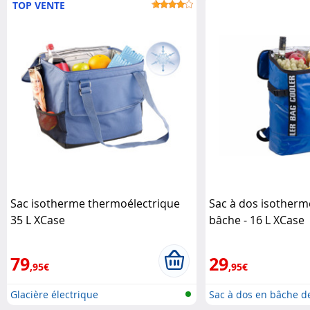
TOP VENTE
Sac isotherme thermoélectrique
Sac à dos isotherme
35 L XCase
bâche - 16 L XCase
79
29
,95€
,95€
Glacière électrique
Sac à dos en bâche d