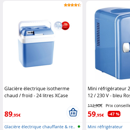
d..
Glacière électrique isotherme
Mini réfrigérateur 2
chaud / froid - 24 litres XCase
12 / 230 V - bleu R
Söhne
112,90€
Prix conseill
89
59
-47 %
,95€
,95€
Glacière électrique chauffante & re..
Mini réfrigérateur