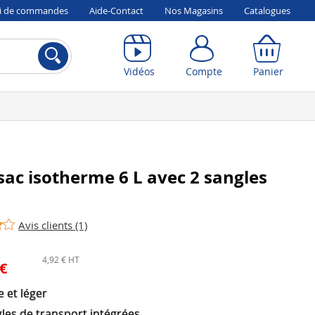
vi de commandes
Aide-Contact
Nos Magasins
Catalogues
Compte
Panier
Vidéos
Compte
Panier
sac isotherme 6 L avec 2 sangles
Avis clients (1)
4,92 € HT
 €
 et léger
les de transport intégrées