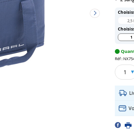
Choisis
2,5 
Choisis
1
Quant
Réf : NX75
1
L
Vo