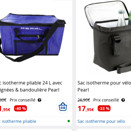
c isotherme pliable 24 L avec
Sac isotherme pour vélo,
ignées & bandoulière Pearl
Pearl
,90€
Prix conseillé
26,90€
Prix conseillé
1
17
-40 %
-33 %
,95€
,95€
 isotherme pliable
Sac isotherme pour vélo