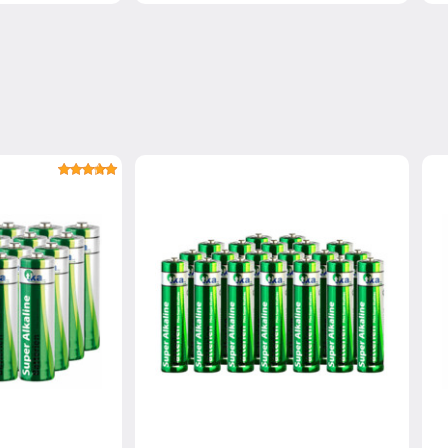
fraî..