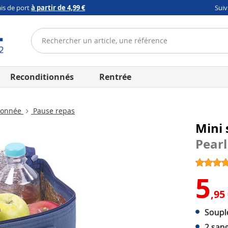
ais de port
à partir de 4,99 €
Sui
Reconditionnés
Rentrée
donnée
Pause repas
Mini 
Pearl
5
,95
Souple
2 sang