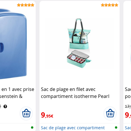
 en 1 avec prise
Sac de plage en filet avec
Sa
osenstein &
compartiment isotherme Pearl
po
é
17
9
9
,95€
,
Sac de plage avec compartiment
Sac