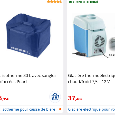
RECONDITIONNÉ
c isotherme 30 L avec sangles
Glacière thermoélectri
nforcées Pearl
chaud/froid 7,5 L 12 V
(reconditionnée) Lescar
6
37
,95€
,46€
 isotherme pour caisse de bière
Glacière électrique pour vo