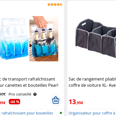
c de transport rafraîchissant
Sac de rangement pliab
ur canettes et bouteilles Pearl
coffre de voiture XL- Ave
isotherme Lescars
,90€
Prix conseillé
13
-44 %
95€
,95€
 rafraîchissant pour bouteilles
Organisateur pour coffre 