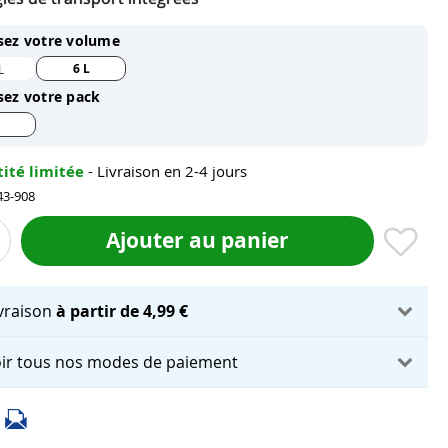
sez votre volume
6 L
L
sez votre pack
ité limitée
- Livraison en 2-4 jours
43-908
Ajouter au panier
ivraison
à partir de 4,99 €
ir tous nos modes de paiement