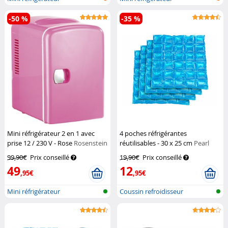
-50 %
-35 %
Mini réfrigérateur 2 en 1 avec
4 poches réfrigérantes
prise 12 / 230 V - Rose
Rosenstein
réutilisables - 30 x 25 cm
Pearl
& Söhne
99,90€
Prix conseillé
19,90€
Prix conseillé
49
12
,95€
,95€
Mini réfrigérateur
Coussin refroidisseur