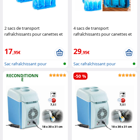
2 sacs de transport
4 sacs de transport
rafraîchissants pour canettes et
rafraîchissants pour canettes et
bouteilles
Pearl
bouteilles
Pearl
17
29
,95€
,95€
Sac rafraîchissant pour
Sac rafraîchissant pour
bouteilles
bouteilles
RECONDITIONN
-50 %
É