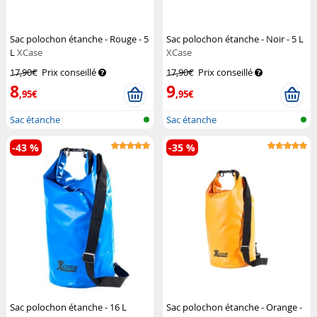
Sac polochon étanche - Rouge - 5
Sac polochon étanche - Noir - 5 L
L
XCase
XCase
17,90€
Prix conseillé
17,90€
Prix conseillé
8
9
,95€
,95€
Sac étanche
Sac étanche
-43 %
-35 %
Sac polochon étanche - 16 L
Sac polochon étanche - Orange -