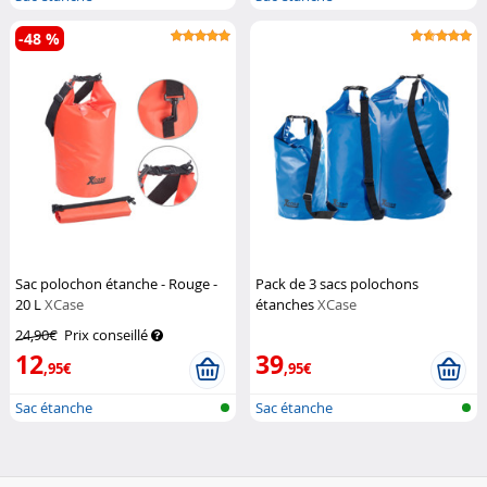
-48 %
Sac polochon étanche - Rouge -
Pack de 3 sacs polochons
20 L
XCase
étanches
XCase
24,90€
Prix conseillé
12
39
,95€
,95€
Sac étanche
Sac étanche