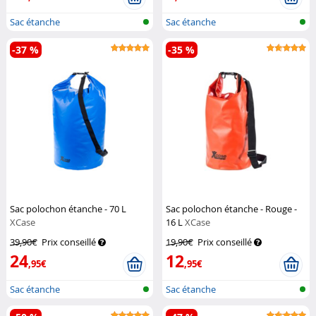
Sac étanche
Sac étanche
-37 %
-35 %
Sac polochon étanche - 70 L
Sac polochon étanche - Rouge -
XCase
16 L
XCase
39,90€
Prix conseillé
19,90€
Prix conseillé
24
12
,95€
,95€
Sac étanche
Sac étanche