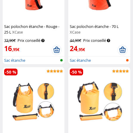
Sac polochon étanche - Rouge -
Sac polochon étanche - 70 L
25 L
XCase
XCase
33,90€
Prix conseillé
44,90€
Prix conseillé
16
24
,95€
,95€
Sac étanche
Sac étanche
-50 %
-50 %