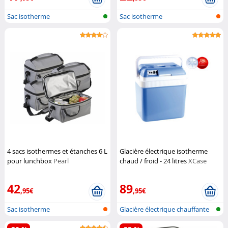
Sac isotherme
Sac isotherme
4 sacs isothermes et étanches 6 L
Glacière électrique isotherme
pour lunchbox
Pearl
chaud / froid - 24 litres
XCase
42
89
,95€
,95€
Sac isotherme
Glacière électrique chauffante
& re...