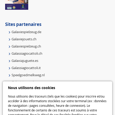
Sites partenaires
Galaxiespielzeug.de
Galaxiejouets.ch
Galaxiespielzeug.ch
Galassiagiocattoli.ch
Galaxiajuguete.es
Galassiagiocattoli.it
Speelgoedmelkweg.nl
Galaxiejouets.be
Nous utilisons des cookies
Galaxiespielzeug.be
Speelgoedmelkweg.be
Nous utilisons des traceurs (tels que les cookies) pour inscrire et/ou
accéder à des informations stockées sur votre terminal (ex : données
Macway.com
de navigation : pages consultées, heure de connexion). Le
fonctionnement de certains de ces traceurs est soumis à votre
consentement. Pour le détail de ces finalités fondées sur votre