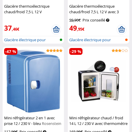
Glacière thermoélectrique
Glacière thermoélectrique
chaud/froid 7,5 L 12 V
chaud/froid 7,5 L 12 V avec 3
(reconditionnée)
Lescars
porte-boissons
Lescars
99,90€
Prix conseillé
37
49
,46€
,95€
Glacière électrique pour
Glacière électrique pour
voiture
voiture
-47 %
-29 %
Mini réfrigérateur 2 en 1 avec
Mini réfrigérateur chaud / froid
prise 12 / 230 V - bleu
Rosenstein
14 L 12 / 230 V avec thermomètre
& Söhne
Sichler Haushaltsgeräte
112,90€
Prix conseillé
169,95€
Prix conseillé