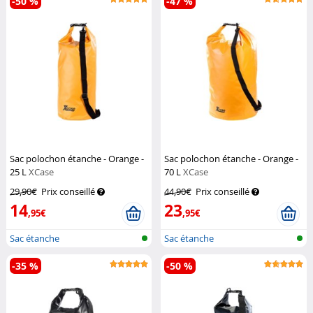
-50 %
-47 %
Sac polochon étanche - Orange -
Sac polochon étanche - Orange -
25 L
XCase
70 L
XCase
29,90€
Prix conseillé
44,90€
Prix conseillé
14
23
,95€
,95€
Sac étanche
Sac étanche
-35 %
-50 %