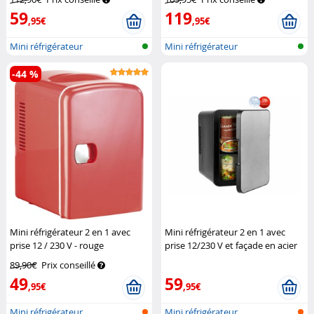
59
119
,95€
,95€
Mini réfrigérateur
Mini réfrigérateur
-44 %
Mini réfrigérateur 2 en 1 avec
Mini réfrigérateur 2 en 1 avec
prise 12 / 230 V - rouge
prise 12/230 V et façade en acier
Rosenstein & Söhne
inoxydable
Rosenstein & Söhne
89,90€
Prix conseillé
49
59
,95€
,95€
Mini réfrigérateur
Mini réfrigérateur