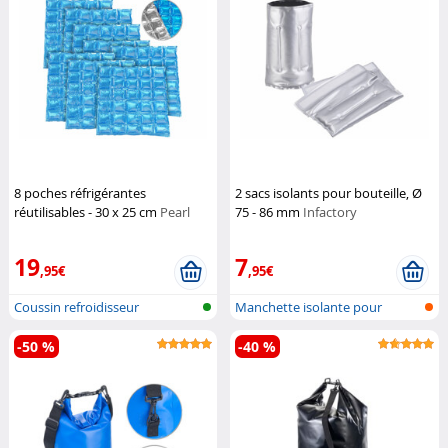
8 poches réfrigérantes
2 sacs isolants pour bouteille, Ø
réutilisables - 30 x 25 cm
Pearl
75 - 86 mm
Infactory
19
7
,95€
,95€
Coussin refroidisseur
Manchette isolante pour
bouteille
-50 %
-40 %