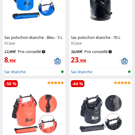
Sac polochon étanche - Bleu - 5 L
Sac polochon étanche - 70 L
XCase
XCase
17,90€
Prix conseillé
39,90€
Prix conseillé
8
23
,95€
,95€
Sac étanche
Sac étanche
-50 %
-44 %