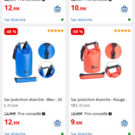
12
10
,95€
,95€
Sac étanche
Sac étanche
-48 %
-50 %
Sac polochon étanche - Bleu - 20
Sac polochon étanche - Rouge -
L
XCase
10 L
XCase
24,90€
Prix conseillé
19,90€
Prix conseillé
12
9
,95€
,95€
Sac étanche
Sac étanche