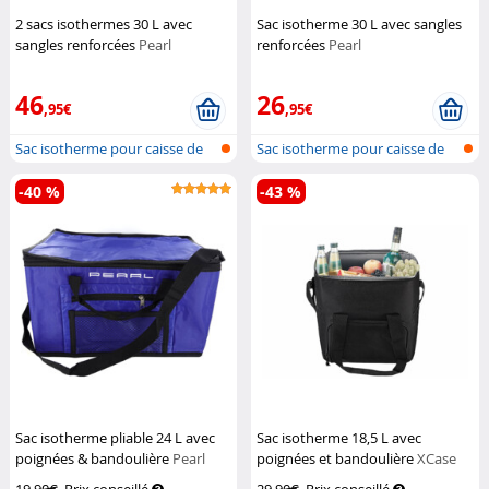
2 sacs isothermes 30 L avec
Sac isotherme 30 L avec sangles
sangles renforcées
Pearl
renforcées
Pearl
46
26
,95€
,95€
Sac isotherme pour caisse de
Sac isotherme pour caisse de
bière
bière
-40 %
-43 %
Sac isotherme pliable 24 L avec
Sac isotherme 18,5 L avec
poignées & bandoulière
Pearl
poignées et bandoulière
XCase