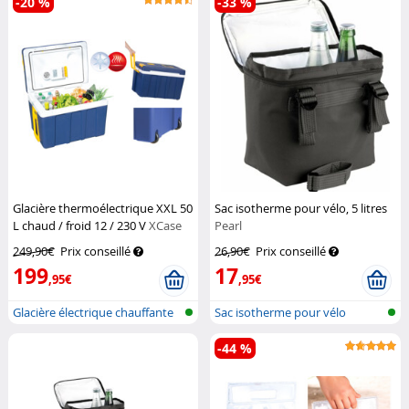
-20 %
-33 %
Glacière thermoélectrique XXL 50
Sac isotherme pour vélo, 5 litres
L chaud / froid 12 / 230 V
XCase
Pearl
249,90€
Prix conseillé
26,90€
Prix conseillé
199
17
,95€
,95€
Glacière électrique chauffante
Sac isotherme pour vélo
& re...
-44 %