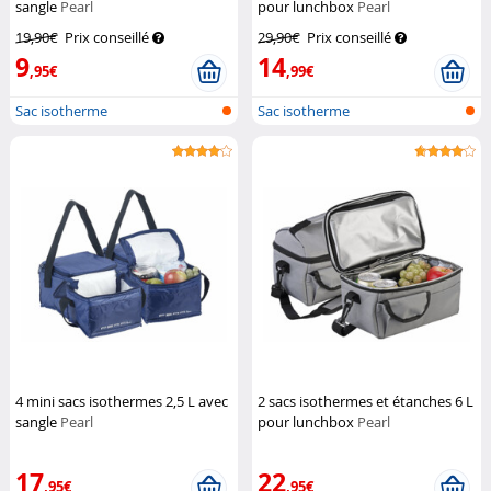
sangle
Pearl
pour lunchbox
Pearl
19,90€
Prix conseillé
29,90€
Prix conseillé
9
14
,95€
,99€
Sac isotherme
Sac isotherme
4 mini sacs isothermes 2,5 L avec
2 sacs isothermes et étanches 6 L
sangle
Pearl
pour lunchbox
Pearl
17
22
,95€
,95€