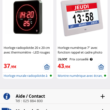
Horloge radiopilotée 20 x 20 cm
Horloge numérique 7" avec
avec thermomètre - LED rouges
fonction rappel et cadre photo
Lunartec
Infactory
79,90€
Prix conseillé
37
43
,95€
,95€
Horloge murale radiopilotée à
Montre numérique avec écran,
LED a..
réveil..
Aide / Contact
Tél : 025 884 800