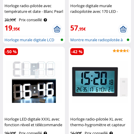
Horloge radio-pilotée avec
Horloge digitale murale
température et date - Blanc Pearl
radiopilotée avec 170 LED -
Rouge Lunartec
39,90€
Prix conseillé
19
57
,95€
,95€
Horloge murale digitale LCD
Montre murale radiopilotée à
radiopi..
LED
-50 %
-42 %
Horloge LED digitale XXXL avec
Horloge radio-pilotée XL avec
fonction réveil et télécommande
thermo-hygromètre et capteur
Lunartec
extérieur - Noir Infactory
99,90€
Prix conseillé
56,90€
Prix conseillé