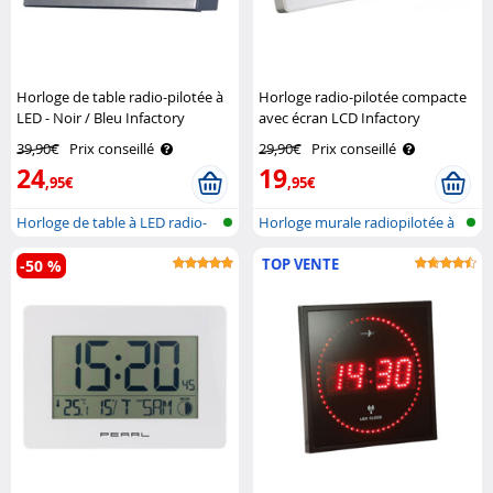
Horloge de table radio-pilotée à
Horloge radio-pilotée compacte
LED - Noir / Bleu Infactory
avec écran LCD Infactory
39,90€
Prix conseillé
29,90€
Prix conseillé
24
19
,95€
,95€
Horloge de table à LED radio-
Horloge murale radiopilotée à
piloté..
affic..
TOP VENTE
-50 %