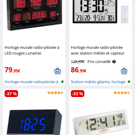
Horloge murale radio-pilotée à
Horloge murale radio-pilotée
LED rouges Lunartec
avec station météo et capteur
extérieur Infactory
129,90€
Prix conseillé
79
86
,95€
,95€
Horloge murale radiopilotée à
Station météo géante, horloge
LED a..
radio..
-37 %
-33 %