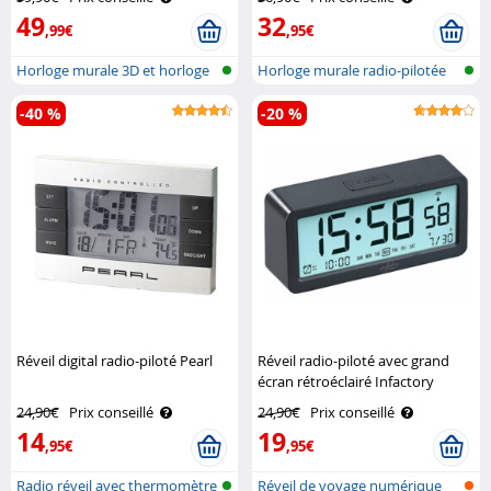
49
32
,99€
,95€
Horloge murale 3D et horloge
Horloge murale radio-pilotée
de tab..
avec d..
-40 %
-20 %
Réveil digital radio-piloté Pearl
Réveil radio-piloté avec grand
écran rétroéclairé Infactory
24,90€
Prix conseillé
24,90€
Prix conseillé
14
19
,95€
,95€
Radio réveil avec thermomètre
Réveil de voyage numérique