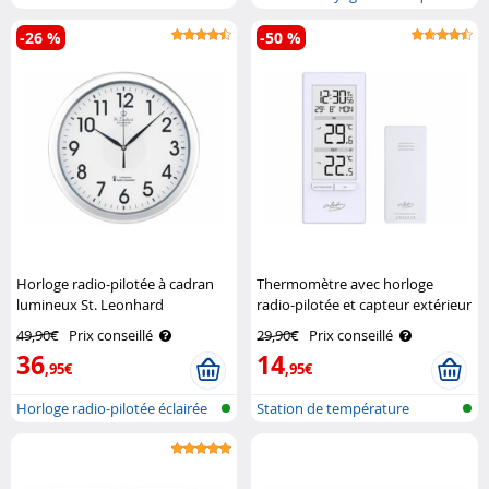
à pos..
avec tro..
-26 %
-50 %
Horloge radio-pilotée à cadran
Thermomètre avec horloge
lumineux St. Leonhard
radio-pilotée et capteur extérieur
- coloris blanc Infactory
49,90€
Prix conseillé
29,90€
Prix conseillé
36
14
,95€
,95€
Horloge radio-pilotée éclairée
Station de température
numérique av..