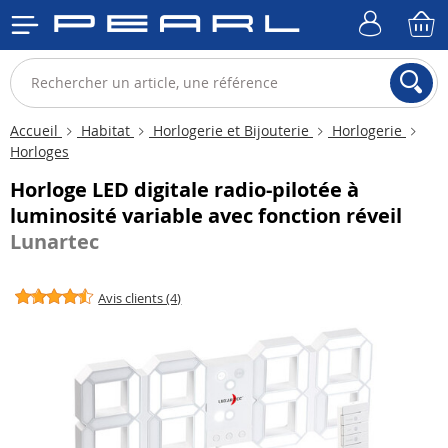
Accueil
Habitat
Horlogerie et Bijouterie
Horlogerie
Horloges
Horloge LED digitale radio-pilotée à
luminosité variable avec fonction réveil
Lunartec
Avis clients (4)