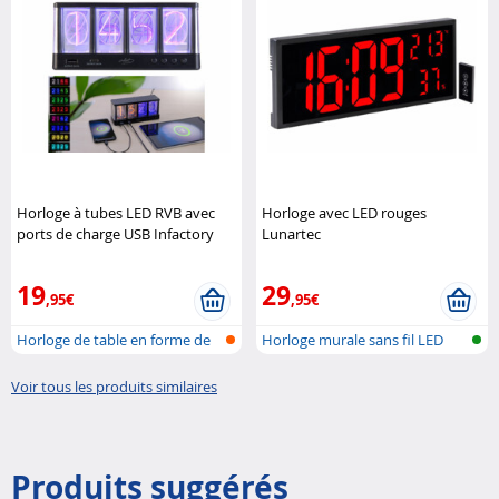
Horloge à tubes LED RVB avec
Horloge avec LED rouges
ports de charge USB Infactory
Lunartec
19
29
,95€
,95€
Horloge de table en forme de
Horloge murale sans fil LED
tube à..
XXL ave..
Voir tous les produits similaires
Produits suggérés