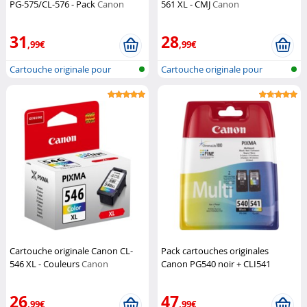
PG-575/CL-576 - Pack
Canon
561 XL - CMJ
Canon
31
28
,99€
,99€
Cartouche originale pour
Cartouche originale pour
imprimante...
imprimante...
Cartouche originale Canon CL-
Pack cartouches originales
546 XL - Couleurs
Canon
Canon PG540 noir + CLI541
Couleur - Pack
Canon
26
47
,99€
,99€