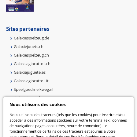
Sites partenaires
Galaxiespielzeug.de
Galaxiejouets.ch
Galaxiespielzeug.ch
Galassiagiocattoli.ch
Galaxiajuguete.es
Galassiagiocattoli.it
Speelgoedmelkweg.nl
Galaxiejouets.be
Nous utilisons des cookies
Galaxiespielzeug.be
Speelgoedmelkweg.be
Nous utilisons des traceurs (tels que les cookies) pour inscrire et/ou
accéder à des informations stockées sur votre terminal (ex : données
Macway.com
de navigation : pages consultées, heure de connexion). Le
fonctionnement de certains de ces traceurs est soumis à votre
consentement. Pour le détail de ces finalités fondées sur votre