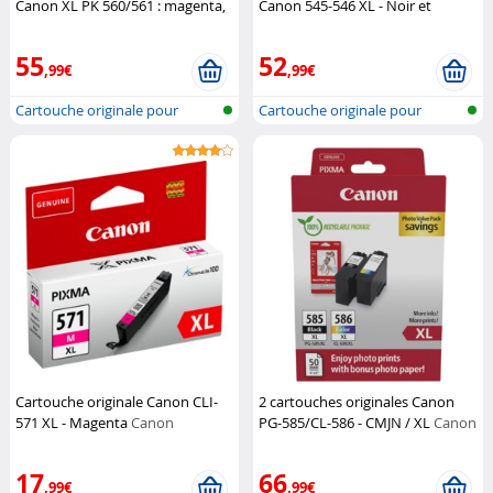
Canon XL PK 560/561 : magenta,
Canon 545-546 XL - Noir et
jaune, cyan et noir
Canon
Couleur
Canon
55
52
,99€
,99€
Cartouche originale pour
Cartouche originale pour
imprimante...
imprimante...
Cartouche originale Canon CLI-
2 cartouches originales Canon
571 XL - Magenta
Canon
PG-585/CL-586 - CMJN / XL
Canon
17
66
,99€
,99€