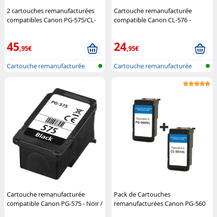
2 cartouches remanufacturées
Cartouche remanufacturée
compatibles Canon PG-575/CL-
compatible Canon CL-576 -
576 - Noir + CMJ / XL
Pearl
Couleurs CMJ / XL
Pearl
45
24
,95€
,95€
Cartouche remanufacturée
Cartouche remanufacturée
pour impri...
pour impri...
Cartouche remanufacturée
Pack de Cartouches
compatible Canon PG-575 - Noir /
remanufacturées Canon PG-560
XL
Pearl
et CL-561 XL
Canon