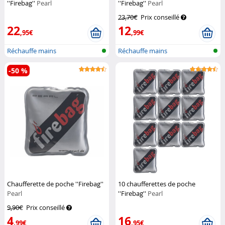
''Firebag''
Pearl
''Firebag''
Pearl
23,70€
Prix conseillé
22
12
,95€
,99€
Réchauffe mains
Réchauffe mains
-50 %
Chaufferette de poche ''Firebag''
10 chaufferettes de poche
Pearl
''Firebag''
Pearl
9,90€
Prix conseillé
4
16
,99€
,95€