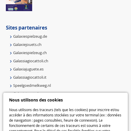
Sites partenaires
Galaxiespielzeug.de
Galaxiejouets.ch
Galaxiespielzeug.ch
Galassiagiocattoli.ch
Galaxiajuguete.es
Galassiagiocattoli.it
Speelgoedmelkweg.nl
Galaxiejouets.be
Nous utilisons des cookies
Galaxiespielzeug.be
Speelgoedmelkweg.be
Nous utilisons des traceurs (tels que les cookies) pour inscrire et/ou
accéder à des informations stockées sur votre terminal (ex : données
Macway.com
de navigation : pages consultées, heure de connexion). Le
fonctionnement de certains de ces traceurs est soumis à votre
consentement. Pour le détail de ces finalités fondées sur votre