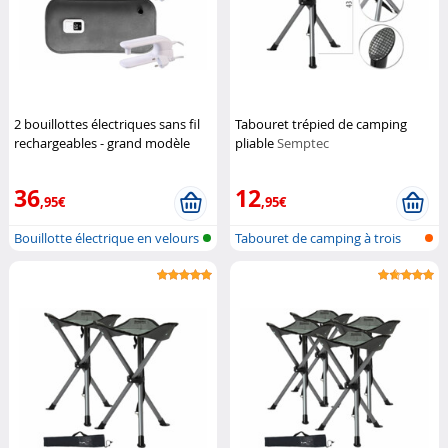
2 bouillottes électriques sans fil
Tabouret trépied de camping
rechargeables - grand modèle
pliable
Semptec
Infactory
36
12
,95€
,95€
Bouillotte électrique en velours
Tabouret de camping à trois
pieds