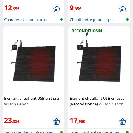
12
9
,95€
,95€
Chaufferette pour corps
Chaufferette pour corps
RECONDITIONN
É
Element chauffant USB en tissu
Element chauffant USB en tissu
Wilson Gabor
(Reconditionné)
Wilson Gabor
23
17
,95€
,96€
Tapis chauffants infrarouges
Tapis chauffants infrarouges