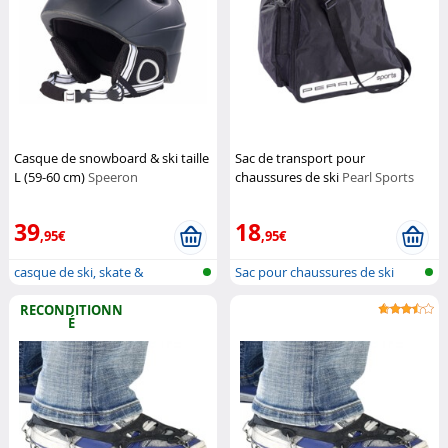
Casque de snowboard & ski taille
Sac de transport pour
L (59-60 cm)
Speeron
chaussures de ski
Pearl Sports
39
18
,95€
,95€
casque de ski, skate &
Sac pour chaussures de ski
Snowboard
RECONDITIONN
É