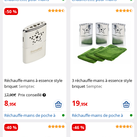
-50 %
Réchauffe-mains à essence style
3 réchauffe-mains à essence style
briquet
Semptec
briquet
Semptec
17,90€
Prix conseillé
8
19
,95€
,95€
Réchauffe-mains de poche à
Réchauffe-mains de poche à
essence...
essence...
-40 %
-46 %