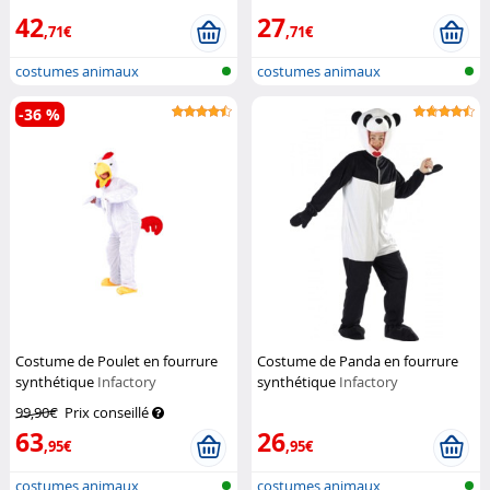
42
27
,71€
,71€
costumes animaux
costumes animaux
-36 %
Costume de Poulet en fourrure
Costume de Panda en fourrure
synthétique
Infactory
synthétique
Infactory
99,90€
Prix conseillé
63
26
,95€
,95€
costumes animaux
costumes animaux