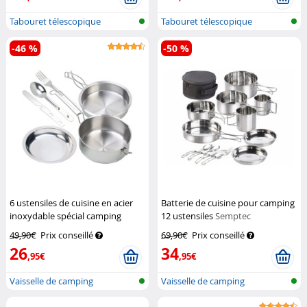
Tabouret télescopique
Tabouret télescopique
portable
portable
-46 %
-50 %
6 ustensiles de cuisine en acier
Batterie de cuisine pour camping
inoxydable spécial camping
12 ustensiles
Semptec
Semptec
49,90€
Prix conseillé
69,90€
Prix conseillé
26
34
,95€
,95€
Vaisselle de camping
Vaisselle de camping