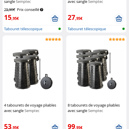
sangle
Semptec
avec sangle
Semptec
29,90€
Prix conseillé
15
27
,95€
,95€
Tabouret télescopique
Tabouret télescopique
portable
portable
4 tabourets de voyage pliables
8 tabourets de voyage pliables
avec sangle
Semptec
avec sangle
Semptec
53
99
,95€
,95€