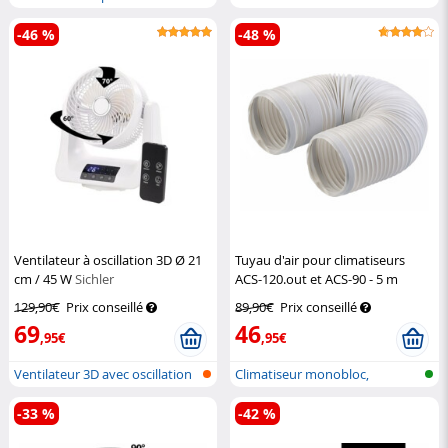
lampe L...
avec fo...
-46 %
-48 %
Ventilateur à oscillation 3D Ø 21
Tuyau d'air pour climatiseurs
cm / 45 W
Sichler
ACS-120.out et ACS-90 - 5 m
Haushaltsgeräte
Sichler Exclusive
129,90€
Prix conseillé
89,90€
Prix conseillé
69
46
,95€
,95€
Ventilateur 3D avec oscillation
Climatiseur monobloc,
3D
également pou...
-33 %
-42 %