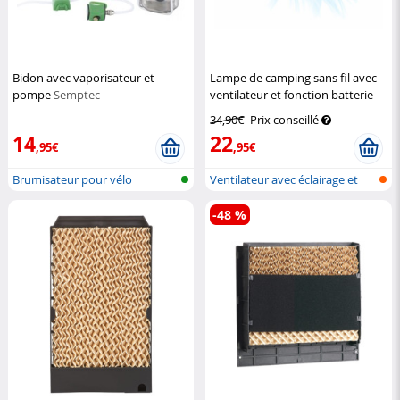
Bidon avec vaporisateur et
Lampe de camping sans fil avec
pompe
Semptec
ventilateur et fonction batterie
d'appoint
Semptec
34,90€
Prix conseillé
14
22
,95€
,95€
Brumisateur pour vélo
Ventilateur avec éclairage et
fonct...
-48 %