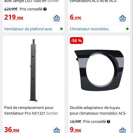
avec lampe LED 1000 lm
Sichler
climatiseurs ACS-90 et ACS-
Haushaltsgeräte
120.out (Reconditionné)
Sichler
429,90€
Prix conseillé
Exclusive
219
6
,95€
,97€
Ventilateur de plafond avec
Climatiseur monobloc,
lampe L...
également pou...
-50 %
Pied de remplacement pour
Double adaptateur de tuyau
Ventilateur Pro NX1321
Sichler
pour climatiseur monobloc ACS-
Haushaltsgeräte
120.out
Sichler Exclusive
19,90€
Prix conseillé
36
9
,95€
,95€