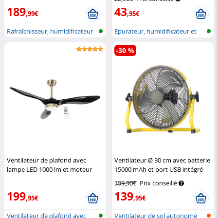
189
43
,99€
,95€
Rafraîchisseur, humidificateur
Epurateur, humidificateur et
et p...
refroi...
-30 %
Ventilateur de plafond avec
Ventilateur Ø 30 cm avec batterie
lampe LED 1000 lm et moteur
15000 mAh et port USB intégré
silencieux
Sichler
Sichler Haushaltsgeräte
199,90€
Prix conseillé
Haushaltsgeräte
199
139
,95€
,95€
Ventilateur de plafond avec
Ventilateur de sol autonome