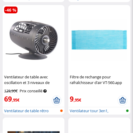
et p...
ventilateur
-46 %
Ventilateur de table avec
Filtre de rechange pour
oscillation et 3 niveaux de
rafraîchisseur d'air VT-560.app
vitesse, Ø 15 cm / 35 W
Sichler
Sichler Haushaltsgeräte
129,90€
Prix conseillé
Haushaltsgeräte
69
9
,95€
,95€
Ventilateur de table rétro
Ventilateur tour 3en1,
design t...
refroidisseu...