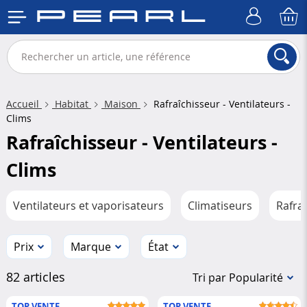
Accueil
Habitat
Maison
Rafraîchisseur - Ventilateurs -
Clims
Rafraîchisseur - Ventilateurs -
Clims
Ventilateurs et vaporisateurs
Climatiseurs
Rafraî
Prix
Marque
État
82 articles
Tri par Popularité
TOP VENTE
TOP VENTE