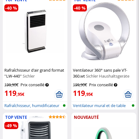
-40 %
-40 %
Rafraîchisseur d'air grand format
Ventilateur 360° sans pale VT-
''LW-440''
Sichler
360.wt
Sichler Haushaltsgeräte
199,90€
Prix conseillé
199,90€
Prix conseillé
119
119
,95€
,95€
Rafraîchisseur, humidificateur
Ventilateur mural et de table
et p...
sans...
TOP VENTE
NOUVEAUTÉ
-49 %