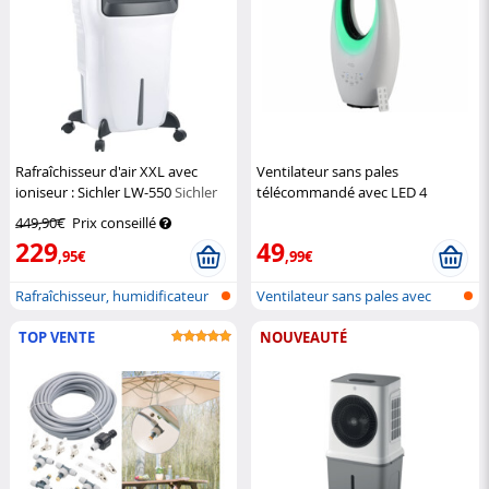
Rafraîchisseur d'air XXL avec
Ventilateur sans pales
ioniseur : Sichler LW-550
Sichler
télécommandé avec LED 4
couleurs
Sichler Haushaltsgeräte
449,90€
Prix conseillé
229
49
,95€
,99€
Rafraîchisseur, humidificateur
Ventilateur sans pales avec
et p...
command...
TOP VENTE
NOUVEAUTÉ