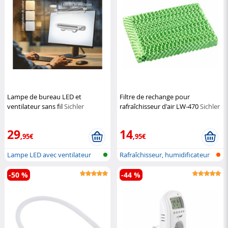
Lampe de bureau LED et
Filtre de rechange pour
ventilateur sans fil
Sichler
rafraîchisseur d'air LW-470
Sichler
Haushaltsgeräte
Haushaltsgeräte
29
14
,95€
,95€
Lampe LED avec ventilateur
Rafraîchisseur, humidificateur
pour ord...
et p...
-50 %
-44 %