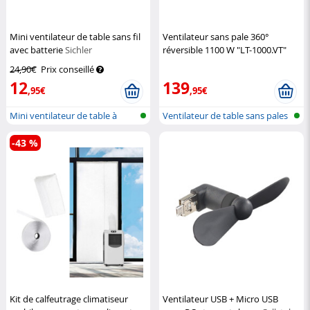
Mini ventilateur de table sans fil
Ventilateur sans pale 360°
avec batterie
Sichler
réversible 1100 W "LT-1000.VT"
Haushaltsgeräte
Sichler Haushaltsgeräte
24,90€
Prix conseillé
12
139
,95€
,95€
Mini ventilateur de table à
Ventilateur de table sans pales
batteri...
ave...
-43 %
Kit de calfeutrage climatiseur
Ventilateur USB + Micro USB