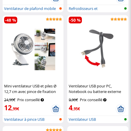
Ventilateur de plafond mobile
Refroidisseurs et
avec...
humidificateurs d...
-48 %
-50 %
Mini ventilateur USB et piles Ø
Ventilateur USB pour PC,
12,7 cm avec pince de fixation
Notebook ou batterie externe
Sichler Haushaltsgeräte
Pearl
24,90€
Prix conseillé
9,90€
Prix conseillé
12
4
,99€
,95€
Ventilateur à pince USB
Ventilateur USB