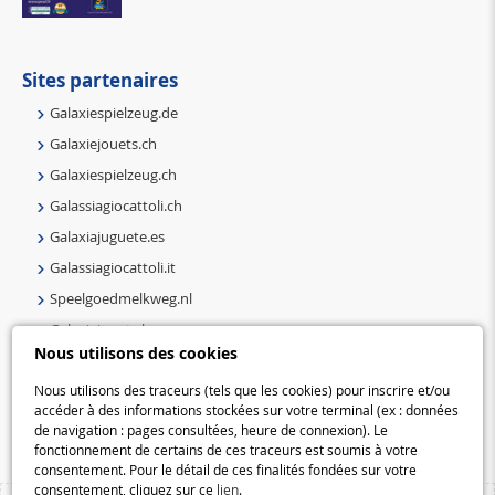
Sites partenaires
Galaxiespielzeug.de
Galaxiejouets.ch
Galaxiespielzeug.ch
Galassiagiocattoli.ch
Galaxiajuguete.es
Galassiagiocattoli.it
Speelgoedmelkweg.nl
Galaxiejouets.be
Nous utilisons des cookies
Galaxiespielzeug.be
Speelgoedmelkweg.be
Nous utilisons des traceurs (tels que les cookies) pour inscrire et/ou
accéder à des informations stockées sur votre terminal (ex : données
Macway.com
de navigation : pages consultées, heure de connexion). Le
fonctionnement de certains de ces traceurs est soumis à votre
consentement. Pour le détail de ces finalités fondées sur votre
consentement, cliquez sur ce
lien
.