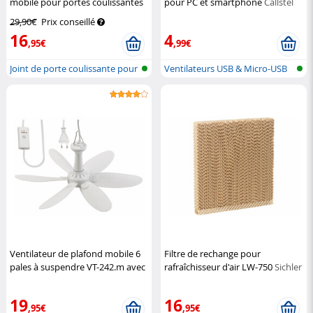
mobile pour portes coulissantes
pour PC et smartphone
Callstel
Sichler Haushaltsgeräte
29,90€
Prix conseillé
16
4
,95€
,99€
Joint de porte coulissante pour
Ventilateurs USB & Micro-USB
cli...
Ventilateur de plafond mobile 6
Filtre de rechange pour
pales à suspendre VT-242.m avec
rafraîchisseur d'air LW-750
Sichler
minuteur - 43 cm
Sichler
Haushaltsgeräte
Haushaltsgeräte
19
16
,95€
,95€