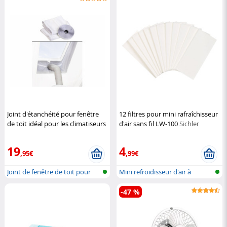
Joint d'étanchéité pour fenêtre
12 filtres pour mini rafraîchisseur
de toit idéal pour les climatiseurs
d'air sans fil LW-100
Sichler
mobiles
Sichler Haushaltsgeräte
Haushaltsgeräte
19
4
,95€
,99€
Joint de fenêtre de toit pour
Mini refroidisseur d'air à
clima...
batterie...
-47 %