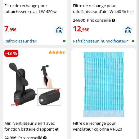
Filtre de rechange pour
Filtre de rechange pour
rafraîchisseur d'air LW-420.w
rafraîchisseur d'air LW-440
Sichler
Sichler Haushaltsgeräte
24,90€
Prix conseillé
7
12
,95€
,95€
Refroidisseur d'air
Rafraîchisseur, humidificateur
et p...
-43 %
Mini ventilateur 3 en 1 avec
Filtre de rechange pour
fonction batterie d'appoint et
ventilateur colonne VT-520
lampe de poche
Pearl
Sichler Haushaltsgeräte
22,90€
Prix conseillé