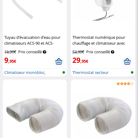
Tuyau d'évacuation d'eau pour
Thermostat numérique pour
climatiseurs ACS-90 et ACS-
chauffage et climatiseur avec
120.out
Sichler Exclusive
capteur filaire
Revolt
19,90€
Prix conseillé
53,90€
Prix conseillé
9
29
,95€
,95€
Climatiseur monobloc,
Thermostat secteur
également pou...