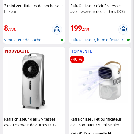
3 mini ventilateurs de poche sans
Rafraîchisseur d'air 3 vitesses
fil
Pearl
avec réservoir de 5,5 litres
DCG
8
199
,99€
,99€
Ventilateur de poche
Rafraîchisseur, humidificateur
et p...
NOUVEAUTÉ
TOP VENTE
-40 %
Rafraîchisseur d'air 3 vitesses
Rafraîchisseur et purificateur
avec réservoir de 8 litres
DCG
d'air compact 750 ml
Sichler
Haushaltsgeräte
72,90€
Prix conseillé