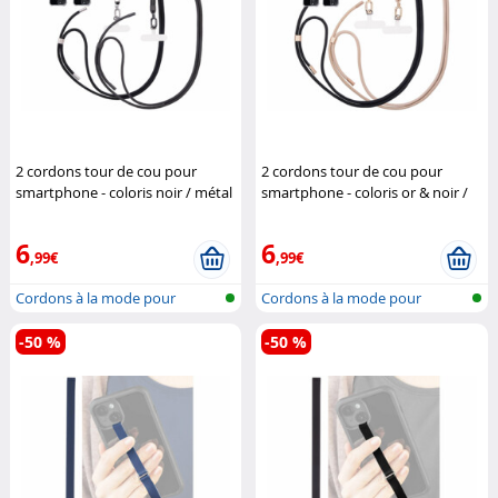
2 cordons tour de cou pour
2 cordons tour de cou pour
smartphone - coloris noir / métal
smartphone - coloris or & noir /
argenté & noir
St. Leonhard
métal doré
St. Leonhard
6
6
,99€
,99€
Cordons à la mode pour
Cordons à la mode pour
accrocher un...
accrocher un...
-50 %
-50 %