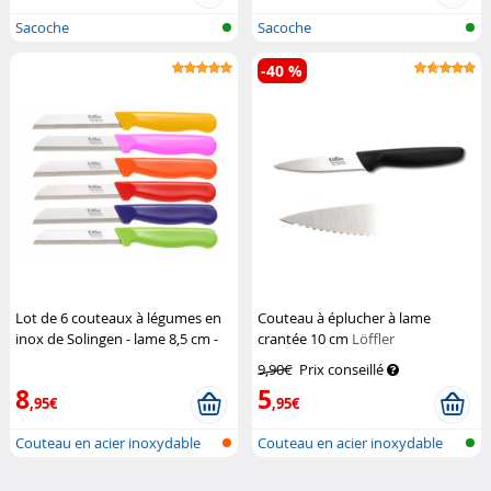
Sacoche
Sacoche
-40 %
Lot de 6 couteaux à légumes en
Couteau à éplucher à lame
inox de Solingen - lame 8,5 cm -
crantée 10 cm
Löffler
pointu
Löffler
9,90€
Prix conseillé
8
5
,95€
,95€
Couteau en acier inoxydable
Couteau en acier inoxydable
pour ép...
pour ép...