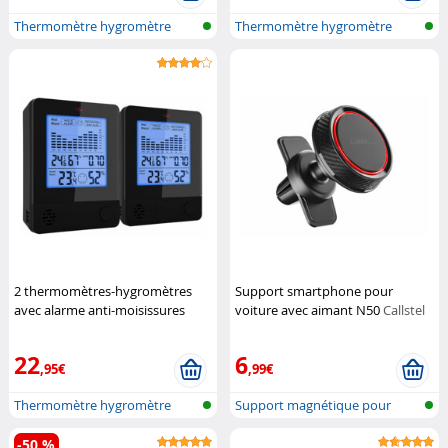
Thermomètre hygromètre
Thermomètre hygromètre
avec alarme...
avec alarme...
2 thermomètres-hygromètres
Support smartphone pour
avec alarme anti-moisissures
voiture avec aimant N50
Callstel
Infactory
22
6
,95€
,99€
Thermomètre hygromètre
Support magnétique pour
avec alarme...
téléphone p...
-50 %