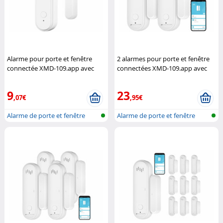
Alarme pour porte et fenêtre
2 alarmes pour porte et fenêtre
connectée XMD-109.app avec
connectées XMD-109.app avec
sirène (Reconditionné)
VisorTech
sirène
VisorTech
9
23
,07€
,95€
Alarme de porte et fenêtre
Alarme de porte et fenêtre
réseau s...
réseau s...