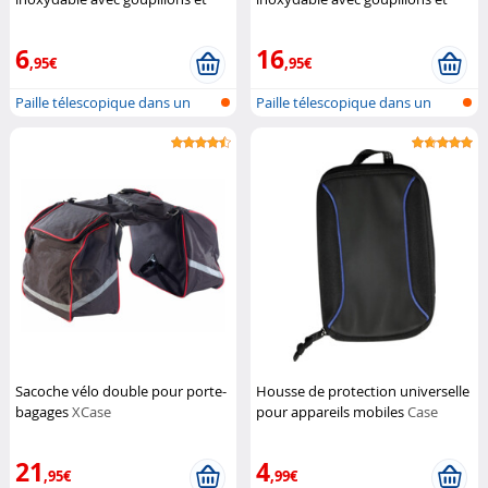
étuis
Rosenstein & Söhne
étuis
Rosenstein & Söhne
6
16
,95€
,95€
Paille télescopique dans un
Paille télescopique dans un
boîtier...
boîtier...
Sacoche vélo double pour porte-
Housse de protection universelle
bagages
XCase
pour appareils mobiles
Case
Logic
21
4
,95€
,99€