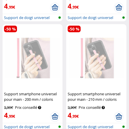
4
4
,99€
,99€
Support de doigt universel
Support de doigt universel
pour tél...
pour tél...
-50 %
-50 %
Support smartphone universel
Support smartphone universel
pour main - 200 mm / coloris
pour main - 210 mm / coloris
rose
Pearl
rose
Pearl
9,90€
Prix conseillé
9,90€
Prix conseillé
4
4
,99€
,99€
Support de doigt universel
Support de doigt universel