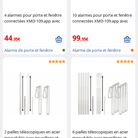
4 alarmes pour porte et fenêtre
10 alarmes pour porte et fenêtre
connectées XMD-109.app avec
connectées XMD-109.app avec
sirène
VisorTech
sirène
VisorTech
44
99
,95€
,95€
Alarme de porte et fenêtre
Alarme de porte et fenêtre
réseau s...
réseau s...
2 pailles télescopiques en acier
6 pailles télescopiques en acier
inoxydable avec goupillons et
inoxydable avec goupillons et