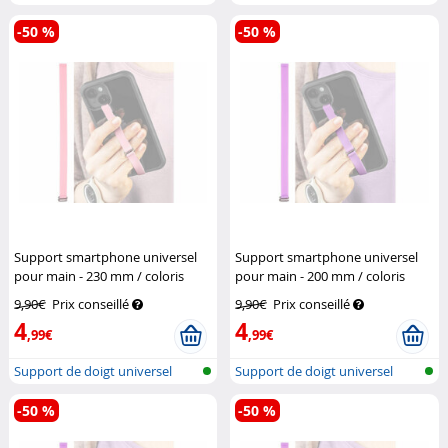
pour tél...
pour tél...
-50 %
-50 %
Support smartphone universel
Support smartphone universel
pour main - 230 mm / coloris
pour main - 200 mm / coloris
rose
Pearl
violet
Pearl
9,90€
Prix conseillé
9,90€
Prix conseillé
4
4
,99€
,99€
Support de doigt universel
Support de doigt universel
pour tél...
pour tél...
-50 %
-50 %