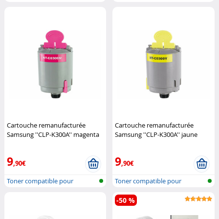
combinai...
imprimante la...
Cartouche remanufacturée
Cartouche remanufacturée
Samsung ''CLP-K300A'' magenta
Samsung ''CLP-K300A'' jaune
iColor
iColor
9
9
,90€
,90€
Toner compatible pour
Toner compatible pour
imprimante la...
imprimante la...
-50 %