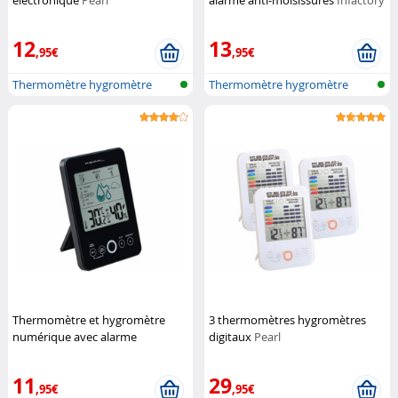
électronique
Pearl
alarme anti-moisissures
Infactory
12
13
,95€
,95€
Thermomètre hygromètre
Thermomètre hygromètre
avec alarme...
avec alarme...
Thermomètre et hygromètre
3 thermomètres hygromètres
numérique avec alarme
digitaux
Pearl
moisissure - coloris noir
Pearl
11
29
,95€
,95€