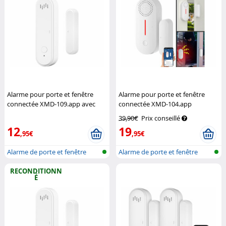
Alarme pour porte et fenêtre
Alarme pour porte et fenêtre
connectée XMD-109.app avec
connectée XMD-104.app
sirène
VisorTech
compatible Amazon Alexa et
39,90€
Prix conseillé
Google Assistant
VisorTech
12
19
,95€
,95€
Alarme de porte et fenêtre
Alarme de porte et fenêtre
réseau s...
réseau s...
RECONDITIONN
É