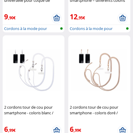
universelle pour coque de
smartphone – différents coloris
smartphone - Blanc
Novodio
St. Leonhard
9
12
,90€
,95€
Cordons à la mode pour
Cordons à la mode pour
accrocher un...
accrocher un...
2 cordons tour de cou pour
2 cordons tour de cou pour
smartphone - coloris blanc /
smartphone - coloris doré /
métal argenté
St. Leonhard
métal doré
St. Leonhard
6
6
,99€
,99€