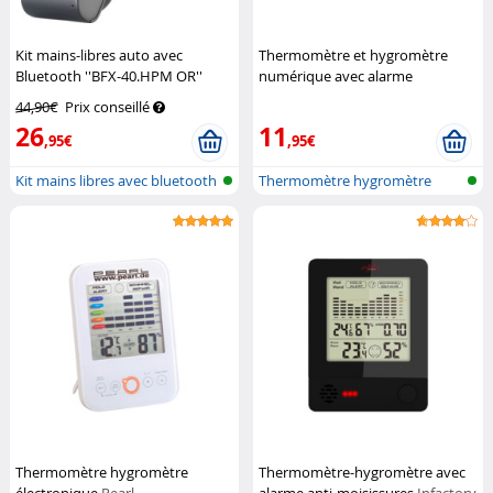
Kit mains-libres auto avec
Thermomètre et hygromètre
Bluetooth ''BFX-40.HPM OR''
numérique avec alarme
Callstel
moisissure - coloris blanc
Pearl
44,90€
Prix conseillé
26
11
,95€
,95€
Kit mains libres avec bluetooth
Thermomètre hygromètre
avec alarme...
Thermomètre hygromètre
Thermomètre-hygromètre avec