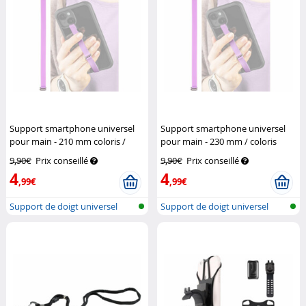
Support smartphone universel
Support smartphone universel
pour main - 210 mm coloris /
pour main - 230 mm / coloris
violet
Pearl
violet
Pearl
9,90€
Prix conseillé
9,90€
Prix conseillé
4
4
,99€
,99€
Support de doigt universel
Support de doigt universel
pour tél...
pour tél...