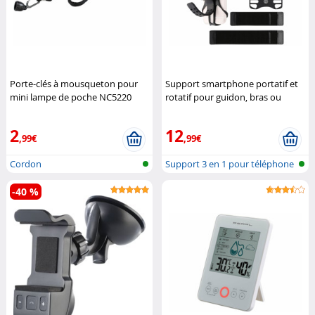
Porte-clés à mousqueton pour
Support smartphone portatif et
mini lampe de poche NC5220
rotatif pour guidon, bras ou
Lescars
poignet
Pearl Sports
2
12
,99€
,99€
Cordon
Support 3 en 1 pour téléphone
porta...
-40 %