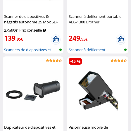
Scanner de diapositives &
Scanner à défilement portable
négatifs autonome 25 Mpx SD-
ADS-1300
Brother
1100
Somikon
279,90€
Prix conseillé
139
249
,95€
,95€
Scanners de diapositives et
Scanner à défilement
négatif...
-45 %
Duplicateur de diapositives et
Visionneuse mobile de