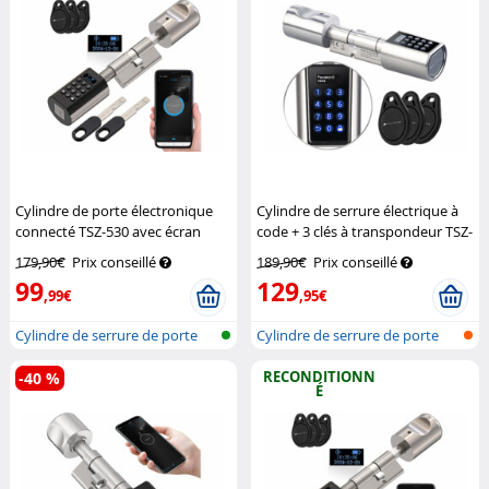
Cylindre de porte électronique
Cylindre de serrure électrique à
connecté TSZ-530 avec écran
code + 3 clés à transpondeur TSZ-
VisorTech
520
VisorTech
179,90€
Prix conseillé
189,90€
Prix conseillé
99
129
,99€
,95€
Cylindre de serrure de porte
Cylindre de serrure de porte
avec a...
avec a...
RECONDITIONN
-40 %
É