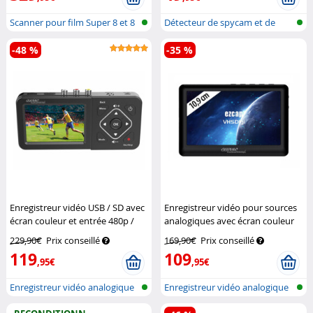
Scanner pour film Super 8 et 8
Détecteur de spycam et de
mm
micro ave...
-48 %
-35 %
Enregistreur vidéo USB / SD avec
Enregistreur vidéo pour sources
écran couleur et entrée 480p /
analogiques avec écran couleur
576p
Auvisio
Auvisio
229,90€
Prix conseillé
169,90€
Prix conseillé
119
109
,95€
,95€
Enregistreur vidéo analogique
Enregistreur vidéo analogique
avec...
avec...