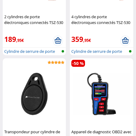
2 cylindres de porte
4 cylindres de porte
électroniques connectés TSZ-530
électroniques connectés TSZ-530
avec écran
VisorTech
avec écran
VisorTech
189
359
,95€
,95€
Cylindre de serrure de porte
Cylindre de serrure de porte
avec a...
avec a...
-50 %
Transpondeur pour cylindre de
Appareil de diagnostic OBD2 avec