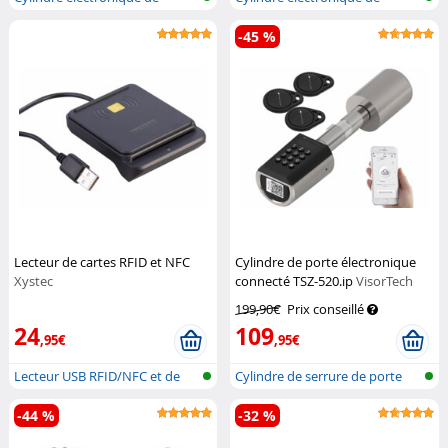
serrure de...
serrure de...
-45 %
Lecteur de cartes RFID et NFC
Cylindre de porte électronique
Xystec
connecté TSZ-520.ip
VisorTech
199,90€
Prix conseillé
24
109
,95€
,95€
Lecteur USB RFID/NFC et de
Cylindre de serrure de porte
cartes à...
avec a...
-44 %
-32 %