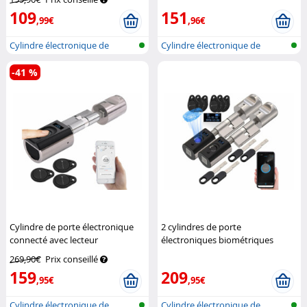
(Reconditionné)
VisorTech
109
151
,99€
,96€
Cylindre électronique de
Cylindre électronique de
serrure de...
serrure de...
-41 %
Cylindre de porte électronique
2 cylindres de porte
connecté avec lecteur
électroniques biométriques
d'empreinte digitale
VisorTech
connectés TSZ-535
VisorTech
269,90€
Prix conseillé
159
209
,95€
,95€
Cylindre électronique de
Cylindre électronique de