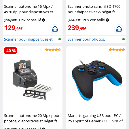
Scanner autonome 16 Mpx /
Scanner photo sans fil SD-1700
4920 dpi pour diapositives et
pour diapositives & négatifs
négatifs SD-1500.dig
Somikon
22 Mpx
Somikon
199,90€
Prix conseillé
329,90€
Prix conseillé
129
239
,95€
,95€
Scanner pour diapositives et
Scanner pour photos,
négati...
diapositives e...
-40 %
Scanner autonome 20 Mpx pour
Manette gaming USB pour PC /
photos, diapositives et négatifs
PS3 Spirit of Gamer XGP
Spirit of
SD-2000
Somikon
Gamer