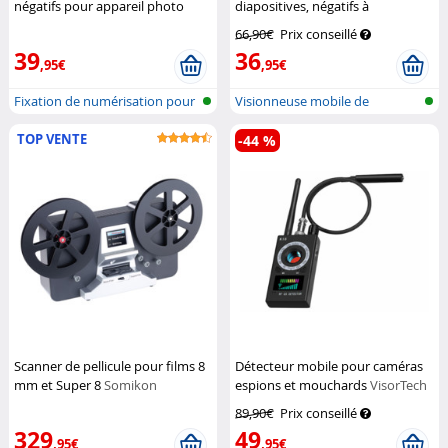
négatifs pour appareil photo
diapositives, négatifs à
Reflex
Somikon
grossissement x3 et LED
66,90€
Prix conseillé
Somikon
39
36
,95€
,95€
Fixation de numérisation pour
Visionneuse mobile de
objec...
diapositives...
TOP VENTE
-44 %
Scanner de pellicule pour films 8
Détecteur mobile pour caméras
mm et Super 8
Somikon
espions et mouchards
VisorTech
89,90€
Prix conseillé
329
49
,95€
,95€