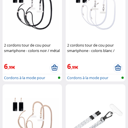
2 cordons tour de cou pour
2 cordons tour de cou pour
smartphone - coloris noir / métal
smartphone - coloris blanc /
argenté
St. Leonhard
métal argenté
St. Leonhard
6
6
,99€
,99€
Cordons à la mode pour
Cordons à la mode pour
accrocher un...
accrocher un...