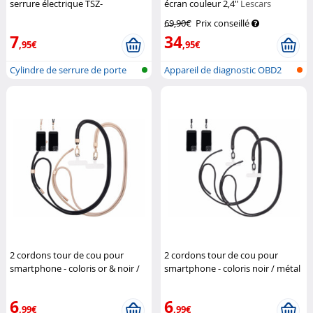
serrure électrique TSZ-
écran couleur 2,4"
Lescars
520/550/580/590/660/700
69,90€
Prix conseillé
VisorTech
7
34
,95€
,95€
Cylindre de serrure de porte
Appareil de diagnostic OBD2
avec a...
avec éc...
2 cordons tour de cou pour
2 cordons tour de cou pour
smartphone - coloris or & noir /
smartphone - coloris noir / métal
métal doré
St. Leonhard
noir
St. Leonhard
6
6
,99€
,99€