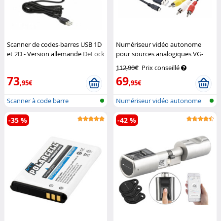
Scanner de codes-barres USB 1D
Numériseur vidéo autonome
et 2D - Version allemande
DeLock
pour sources analogiques VG-
600.sa
Auvisio
112,90€
Prix conseillé
73
69
,95€
,95€
Scanner à code barre
Numériseur vidéo autonome
-35 %
-42 %