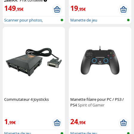
249,90€
Prix conseillé
149
19
,95€
,95€
Scanner pour photos,
Manette de jeu
diapositives e...
Commutateur 4 Joysticks
Manette filaire pour PC / PS3 /
PS4
Spirit of Gamer
1
24
,99€
,95€
Manette de jeu
Manette de jeu