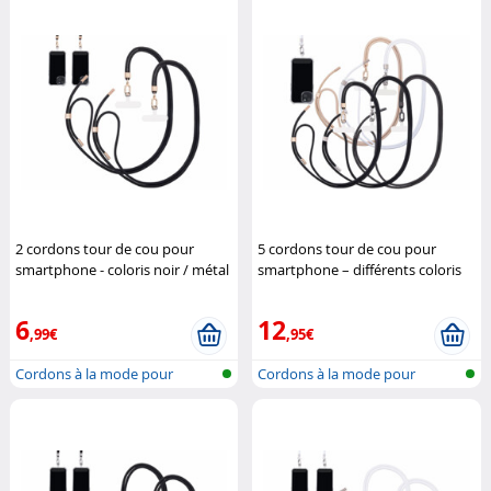
2 cordons tour de cou pour
5 cordons tour de cou pour
smartphone - coloris noir / métal
smartphone – différents coloris
doré
St. Leonhard
St. Leonhard
6
12
,99€
,95€
Cordons à la mode pour
Cordons à la mode pour
accrocher un...
accrocher un...