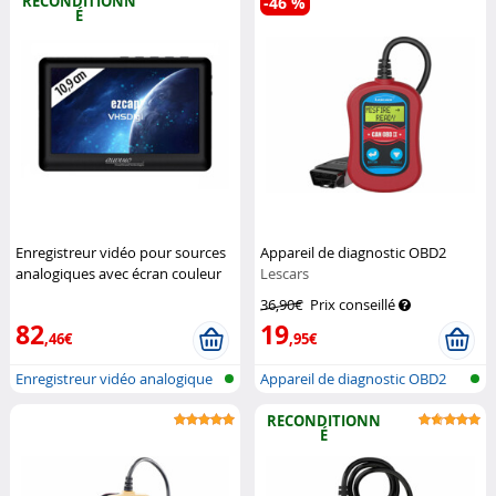
RECONDITIONN
-46 %
É
Enregistreur vidéo pour sources
Appareil de diagnostic OBD2
analogiques avec écran couleur
Lescars
Auvisio
36,90€
Prix conseillé
82
19
,46€
,95€
Enregistreur vidéo analogique
Appareil de diagnostic OBD2
avec...
RECONDITIONN
É