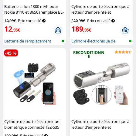
Batterie Li-Ion 1300 mAh pour
Cylindre de porte électronique à
Nokia 3110 et 3650 (remplace BL-
lecteur d'empreinte et
5C)
Polarcell
application TSZ-580.fp
VisorTech
19,99€
Prix conseillé
329,90€
Prix conseillé
12
189
,95€
,95€
Batterie de remplacement
Cylindre électronique de
pour télép...
serrure de...
RECONDITIONN
-45 %
É
Cylindre de porte électronique
Cylindre de porte électronique à
biométrique connecté TSZ-535
lecteur d'empreinte et
VisorTech
application TSZ-580.fp
199,90€
Prix conseillé