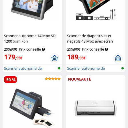
Scanner autonome 14 Mpx SD-
Scanner de diapositives et
1200
Somikon
négatifs 48 Mpx avec écran
tactile 7" SD-1805
Somikon
299,90€
Prix conseillé
299,90€
Prix conseillé
179
189
,95€
,95€
Scanner autonome de
Scanner autonome de
diapositives, n...
diapositives, n...
NOUVEAUTÉ
-50 %