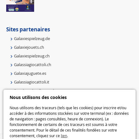
Sites partenaires
Galaxiespielzeug.de
Galaxiejouets.ch
Galaxiespielzeug.ch
Galassiagiocattoli.ch
Galaxiajuguete.es
Galassiagiocattoli.it
Speelgoedmelkweg.nl
Nous utilisons des cookies
Galaxiespielzeug.be
Speelgoedmelkweg.be
Nous utilisons des traceurs (tels que les cookies) pour inscrire et/ou
accéder à des informations stockées sur votre terminal (ex : données
Macway.com
de navigation : pages consultées, heure de connexion). Le
fonctionnement de certains de ces traceurs est soumis à votre
consentement. Pour le détail de ces finalités fondées sur votre
consentement, cliquez sur ce
lien
.