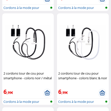
Cordons à la mode pour
Cordons à la mode pour
accrocher un...
accrocher un...
2 cordons tour de cou pour
2 cordons tour de cou pour
smartphone - coloris noir / métal
smartphone - coloris blanc & noir
argenté & noir
St. Leonhard
/ métal argenté
St. Leonhard
6
6
,99€
,99€
Cordons à la mode pour
Cordons à la mode pour
accrocher un...
accrocher un...