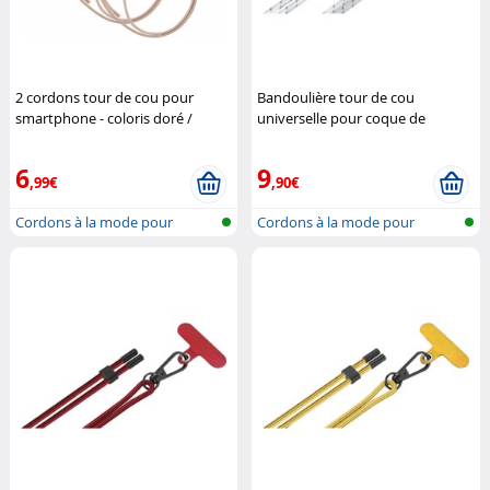
2 cordons tour de cou pour
Bandoulière tour de cou
smartphone - coloris doré /
universelle pour coque de
métal doré
St. Leonhard
smartphone - Blanc
Novodio
6
9
,99€
,90€
Cordons à la mode pour
Cordons à la mode pour
accrocher un...
accrocher un...